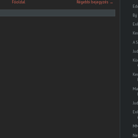
Főoldal
Régebbi bejegyzés →
Edd
Bjj
Exk
Ke
A 
Ju
Kö
Ker
Ma
Jud
Exk
MM
Ne