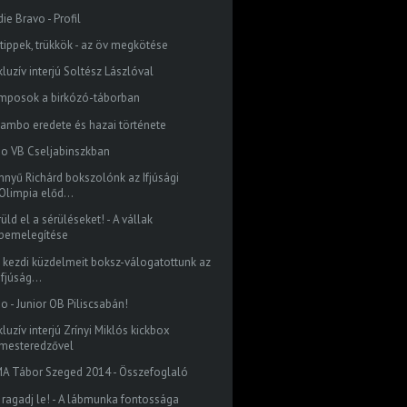
ie Bravo - Profil
 tippek, trükkök - az öv megkötése
luzív interjú Soltész Lászlóval
mposok a birkózó-táborban
Sambo eredete és hazai története
do VB Cseljabinszkban
nnyű Richárd bokszolónk az Ifjúsági
Olimpia előd...
üld el a sérüléseket! - A vállak
bemelegítése
 kezdi küzdelmeit boksz-válogatottunk az
Ifjúság...
o - Junior OB Piliscsabán!
luzív interjú Zrínyi Miklós kickbox
mesteredzővel
A Tábor Szeged 2014 - Összefoglaló
 ragadj le! - A lábmunka fontossága