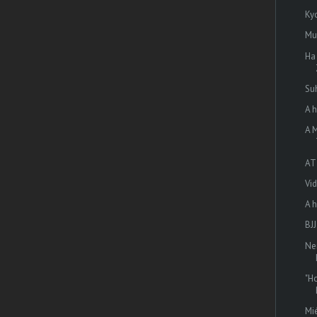
Ky
Mu
Ha 
Su
A h
A 
AT
Vid
A h
BJJ
Ne
"Ho
Mi