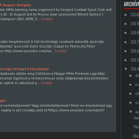
ARCHÍ
15 August, Hungary
ftAn MMA training camp organized by Szeged Combat Sport Club will
y 10 - 15 August led by Musou Gear sponsored Róbert Sárközi (
2026
►
 champion 2005, WPKC E…
Tovább
2019
►
2018
►
 után megérkezett 'A hét technikája' rovatunk második epizódja.
2017
►
gállomás" pozíciók Dietz Gusztáv (Cápa) és Petróczky Péter
be http://www.youtube.com/wa…
Tovább
2016
►
2015
►
um Liga válogató beszámoló
2014
▼
árakozás előzte meg Siófokon a Magyar MMA Premium Liga által
d
►
ersenyt. Egyrészt a rendezvény az esős időjárásnak köszönhetően
r rajtolt el, másrészt a…
Tovább
n
►
o
►
obb?
s
►
d verhetetlennek? Vagy érinthetetlennek? Miért ne érezhetnéd úgy,
i valaha is azt csinálta, amit te?https://www.youtube.com/watch?
a
▼
He
Phu
Be