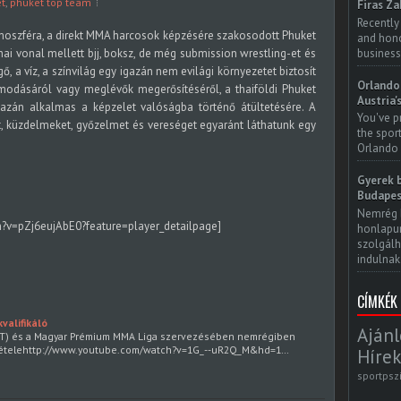
t
,
phuket top team
Firas Za
Recently
moszféra, a direkt MMA harcosok képzésére szakosodott Phuket
and honor
business
ai vonal mellett bjj, boksz, de még submission wrestling-et és
gő, a víz, a színvilág egy igazán nem evilági környezetet biztosít
Orlando 
modásáról vagy meglévők megerősítéséről, a thaiföldi Phuket
Austria'
zán alkalmas a képzelet valóságba történő átültetésére. A
You've p
, küzdelmeket, győzelmet és vereséget egyaránt láthatunk egy
the spor
Orlando 
Gyerek b
Budapes
Nemrég 
?v=pZj6eujAbE0?feature=player_detailpage]
honlapun
szolgálh
indulnak.
CÍMKÉK
valifikáló
Ajánl
TT) és a Magyar Prémium MMA Liga szervezésében nemrégiben
elvételehttp://www.youtube.com/watch?v=1G_--uR2Q_M&hd=1…
Hírek
sportpsz