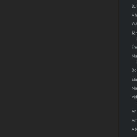
BJJ
A h
WA
Jön
Fre
Mu
Bo
El
Ma
Vid
An
Am
A 