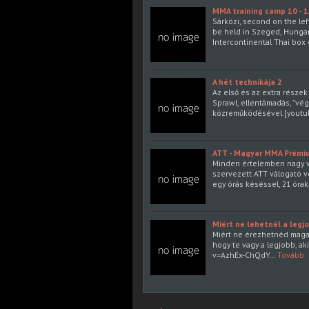
MMA training camp 10 - 
Sárközi, second on the le
be held in Szeged, Hungar
Intercontinental Thai box
A hét technikája 2
Az első és az extra részek
Sprawl, ellentámadás, "vé
közreműködésével.[youtu
ATT - Magyar MMA Prémi
Minden értelemben nagy v
szervezett ATT válogató v
egy órás késéssel, 21 órako
Miért ne lehetnél a legj
Miért ne érezhetnéd maga
hogy te vagy a legjobb, ak
v=AzhEx-ChQdY…
Tovább