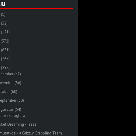
VUM
(1)
(32)
(121)
(372)
(631)
(765)
(298)
ecember
(47)
ovember
(56)
któber
(60)
zeptember
(50)
ugusztus
(54)
ti összefoglaló
ket Dreaming - I. rész
mutatkozik a Grizzly Grappling Team