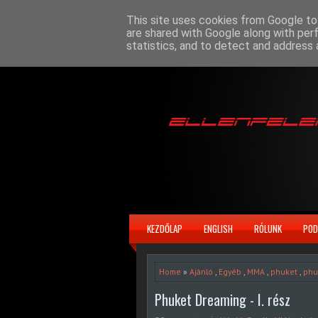
This site uses cookies from Google to 
are shared with Google along with per
statistics, and to detect and address 
KEZDŐLAP
ENGLISH
RÓLUNK
POD
Home
»
Ajánló
,
Egyéb
,
MMA
,
phuket
,
phu
Phuket Dreaming - I. rész