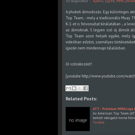
30 augusztus
Ajánló
,
Egyéb
,
MMA
,
phuke
A phuketi álmodozás. Egy különleges at
Top Team, - mely a tradícionális Muay Th
K-1-et is felvonultat kínálatában -, a leve
az álmoknak. S legyen szó új álmok ál
Top Team azon helyek egyike, mely iga
videóban edzést, személyes történeteket
igazán nem mindennapi tálalásban.
Jó szórakozást!
[youtube http://www.youtube.com/watch
Related Posts:
ATT - Prémium MMA Liga k
Az American Top Team (A
tartott válogató-torna f
Tovább