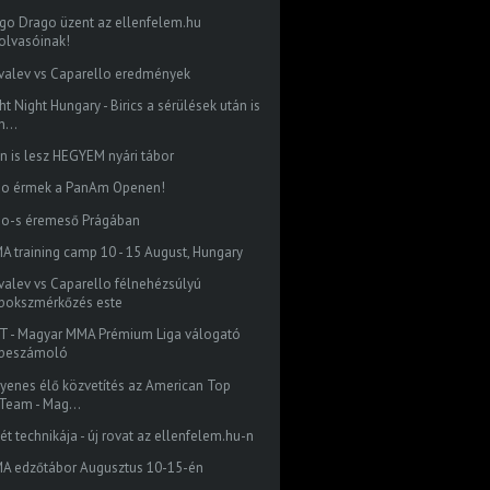
go Drago üzent az ellenfelem.hu
olvasóinak!
valev vs Caparello eredmények
ht Night Hungary - Birics a sérülések után is
n...
én is lesz HEGYEM nyári tábor
do érmek a PanAm Openen!
do-s éremeső Prágában
A training camp 10 - 15 August, Hungary
valev vs Caparello félnehézsúlyú
bokszmérkőzés este
T - Magyar MMA Prémium Liga válogató
beszámoló
gyenes élő közvetítés az American Top
Team - Mag...
ét technikája - új rovat az ellenfelem.hu-n
A edzőtábor Augusztus 10-15-én