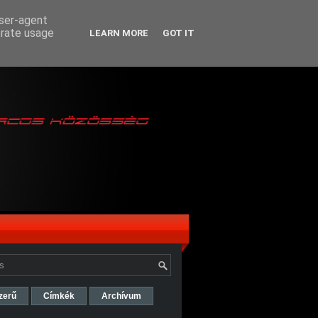
user-agent
erate usage
LEARN MORE
GOT IT
zerű
Címkék
Archívum