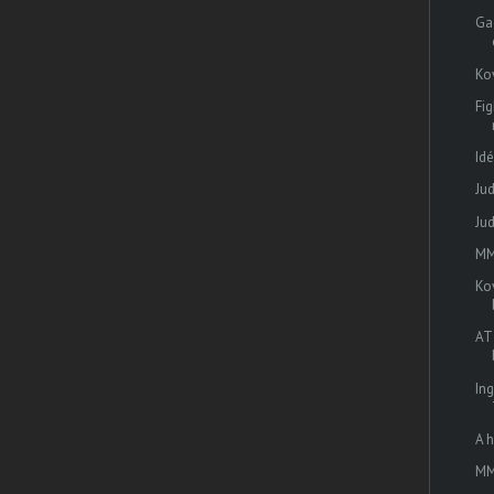
Ga
Ko
Fig
Id
Ju
Ju
MM
Ko
AT
In
A h
MM