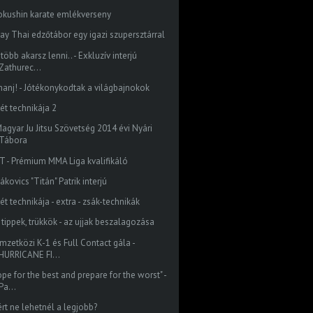
okushin karate emlékverseny
ay Thai edzőtábor egy igazi szupersztárral
több akarsz lenni.. - Exkluzív interjú
Zathurec...
hanj! - Jótékonykodtak a világbajnokok
ét technikája 2
Magyar Ju Jitsu Szövetség 2014 évi Nyári
Tábora
T - Prémium MMA Liga kvalifikáló
ákovics "Titán" Patrik interjú
ét technikája - extra - zsák-technikák
 tippek, trükkök - az ujjak beszalagozása
mzetközi K-1 és Full Contact gála -
HURRICANE FI...
pe for the best and prepare for the worst" -
Pa...
ért ne lehetnél a legjobb?