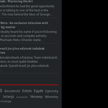
habi - Mastering the Art
 ellenfelem.hu had the great opportunity
 in talking to one of the best in the
. The man behind the likes of George...
Neto - An exclusive interview with
s bjj master
robably heard his name if you're following
t or you train and compete actively:
Machado Neto. Orlando starte...
razil jiu-jitsu edzések indulnak
ten
beszámoltunk a Kárászy Team indulásáról
kon, és most újabb hírekkel
atunk. Gyerek brazil jiu-jitsu edzések
..
ó
Edzés
Egyéb
Beszámoló
Egészség
Interjú
Verseny
Vélemény
Közvetítés
ichológia