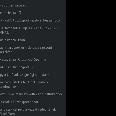
 - sport és valóság
ét technikája 3
KF - EFC Küzdősport Fesztivál beszámoló
 a Harcosok Klubja 14! - Thai-Box - K-1 -
MMA k...
ddie Roach - Profil
ay Thai tippek és trükkök: a sípcsont
kezelése
xakadémia - Oldschool Sparring
indult az Olimp Sport Tv
gyar judósok az ifjúsági olimpián!
ákovics Patrik a No Limit 7 gálán -
eredmények
 exclusive interview with Zsolt Zathureczky
it csak a küzdősport adhat
bandázs - Két perc a kezeid védelmének
érdekében