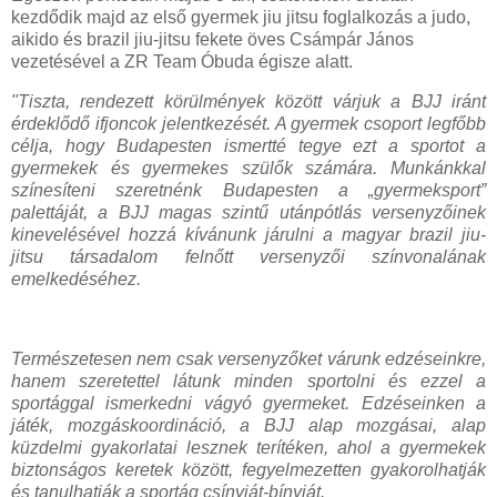
kezdődik majd az első gyermek jiu jitsu foglalkozás a judo,
aikido és brazil jiu-jitsu fekete öves Csámpár János
vezetésével a ZR Team Óbuda égisze alatt.
"Tiszta, rendezett körülmények között várjuk a BJJ iránt
érdeklődő ifjoncok jelentkezését. A gyermek csoport legfőbb
célja, hogy Budapesten ismertté tegye ezt a sportot a
gyermekek és gyermekes szülők számára. Munkánkkal
színesíteni szeretnénk Budapesten a „gyermeksport”
palettáját, a BJJ magas szintű utánpótlás versenyzőinek
kinevelésével hozzá kívánunk járulni a magyar brazil jiu-
jitsu társadalom felnőtt versenyzői színvonalának
emelkedéséhez.
Természetesen nem csak versenyzőket várunk edzéseinkre,
hanem szeretettel látunk minden sportolni és ezzel a
sportággal ismerkedni vágyó gyermeket. Edzéseinken a
játék, mozgáskoordináció, a BJJ alap mozgásai, alap
küzdelmi gyakorlatai lesznek terítéken, ahol a gyermekek
biztonságos keretek között, fegyelmezetten gyakorolhatják
és tanulhatják a sportág csínyját-bínyját.