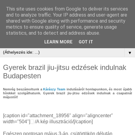
This site uses cookies from Google to deliver its services
and to analyze traffic. Your IP address and user-agent are
shared with Google along with performance and security
metrics to ensure quality of service, generate usage
statistics, and to detect and address abuse.
LEARN MORE
GOT IT
▼
Gyerek brazil jiu-jitsu edzések indulnak
Budapesten
Nemrég beszámoltunk a
Kárászy Team
indulásáról honlapunkon, és most újabb
hírekkel szolgálhatunk. Gyerek brazil jiu-jitsu edzések indulnak a csapatnál
májustól!
[caption id="attachment_18956" align="aligncenter"
width="504"]
/A kép illusztráció/[/caption]
Egészen pontosan május 3-án, csütörtökön délután