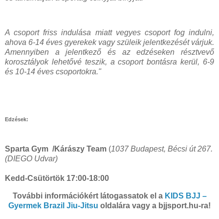
A csoport friss indulása miatt vegyes csoport fog indulni,
ahova 6-14 éves gyerekek vagy szüleik jelentkezését várjuk.
Amennyiben a jelentkező és az edzéseken résztvevő
korosztályok lehetővé teszik, a csoport bontásra kerül, 6-9
és 10-14 éves csoportokra."
Edzések:
Sparta Gym /Kárászy Team
(
1037 Budapest, Bécsi út 267.
(DIEGO Udvar)
Kedd-Csütörtök 17:00-18:00
További információkért látogassatok el a
KIDS BJJ –
Gyermek Brazil Jiu-Jitsu
oldalára vagy a bjjsport.hu-ra!