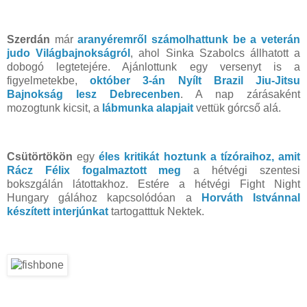
Szerdán
már
aranyéremről számolhattunk be a veterán
judo Világbajnokságról
, ahol Sinka Szabolcs állhatott a
dobogó legtetejére. Ajánlottunk egy versenyt is a
figyelmetekbe,
október 3-án Nyílt Brazil Jiu-Jitsu
Bajnokság lesz Debrecenben
. A nap zárásaként
mozogtunk kicsit, a
lábmunka alapjait
vettük górcső alá.
Csütörtökön
egy
éles kritikát hoztunk a tízóraihoz, amit
Rácz Félix fogalmaztott meg
a hétvégi szentesi
bokszgálán látottakhoz. Estére a hétvégi Fight Night
Hungary gálához kapcsolódóan a
Horváth Istvánnal
készített interjúnkat
tartogatttuk Nektek.