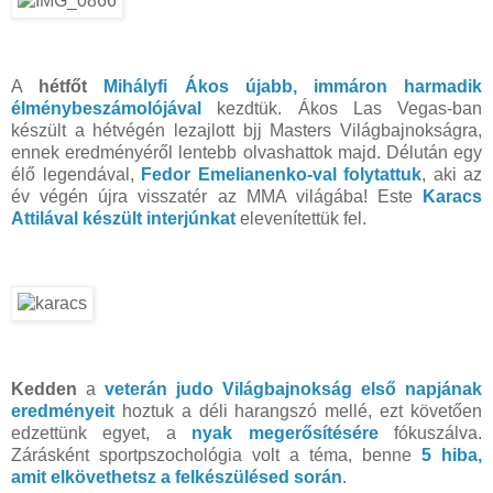
A
hétfőt
Mihályfi Ákos újabb, immáron harmadik
élménybeszámolójával
kezdtük. Ákos Las Vegas-ban
készült a hétvégén lezajlott bjj Masters Világbajnokságra,
ennek eredményéről lentebb olvashattok majd. Délután egy
élő legendával,
Fedor Emelianenko-val folytattuk
, aki az
év végén újra visszatér az MMA világába! Este
Karacs
Attilával készült interjúnkat
elevenítettük fel.
Kedden
a
veterán judo Világbajnokság első napjának
eredményeit
hoztuk a déli harangszó mellé, ezt követően
edzettünk egyet, a
nyak megerősítésére
fókuszálva.
Zárásként sportpszochológia volt a téma, benne
5 hiba,
amit elkövethetsz a felkészülésed során
.