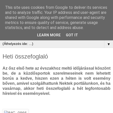
This site uses cookies from Google to deliver its services
and to analyze traffic. Your IP address and user-agent are
shared with Google along with performance and security
metrics to ensure quality of service, generate usage
statistics, and to detect and address abuse.
LEARN MORE
GOT IT
▼
Heti összefoglaló
Az ősz első hete az évszakhoz meltó időjárással köszönt
be, de a küzdősportok szerelmeseinek nem lehetett
borús a kedve, hiszen ezen a héten is volt esemény
bőven, amivel szolgálhattunk Nektek portlálunkon, és ha
vasárnap, akkor heti összefoglaló a hét legfontosabb
híreivel és eseményeivel.