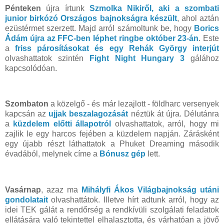
Pénteken
újra írtunk
Szmolka Nikiről, aki a szombati
junior birkózó Országos bajnokságra készült
, ahol aztán
ezüstérmet szerzett. Majd arról számoltunk be, hogy
Borics
Ádám újra az FFC-ben léphet ringbe október 23-án
. Este
a
friss párosításokat és egy Rehák György interjút
olvashattatok szintén
Fight Night Hungary 3
gálához
kapcsolódóan.
Szombaton
a közelgő - és már lezajlott - földharc versenyek
kapcsán az
ujjak beszalagozását
néztük át újra. Délutánra
a
küzdelem előtti állapotról
olvashattatok, arról, hogy mi
zajlik le egy harcos fejében a küzdelem napján. Zárásként
egy újabb részt láthattatok a Phuket Dreaming második
évadából, melynek címe a
Bónusz gép
lett.
Vasárnap
, azaz ma
Mihályfi Ákos Világbajnokság utáni
gondolatait
olvashattátok. Illetve hírt adtunk arról, hogy az
idei TEK gálát a rendőrség a rendkívüli szolgálati feladatok
ellátására való tekintettel elhalasztotta, és várhatóan a jövő