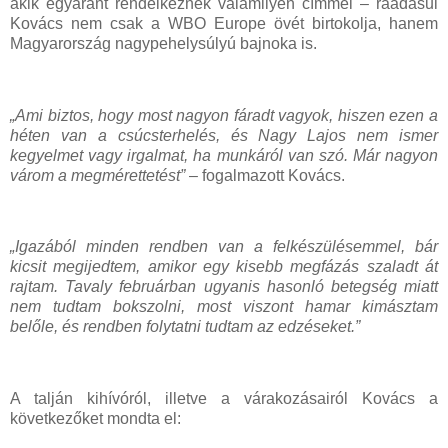
akik egyaránt rendelkeznek valamilyen címmel – ráadásul
Kovács nem csak a WBO Europe övét birtokolja, hanem
Magyarország nagypehelysúlyú bajnoka is.
„Ami biztos, hogy most nagyon fáradt vagyok, hiszen ezen a
héten van a csúcsterhelés, és Nagy Lajos nem ismer
kegyelmet vagy irgalmat, ha munkáról van szó. Már nagyon
várom a megmérettetést”
– fogalmazott Kovács.
„Igazából minden rendben van a felkészülésemmel, bár
kicsit megijedtem, amikor egy kisebb megfázás szaladt át
rajtam. Tavaly februárban ugyanis hasonló betegség miatt
nem tudtam bokszolni, most viszont hamar kimásztam
belőle, és rendben folytatni tudtam az edzéseket.”
A talján kihívóról, illetve a várakozásairól Kovács a
következőket mondta el: