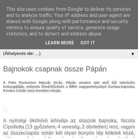
This site uses cookies from Google to deliver its services
and to analyze traffic. Your IP address and user-agent are
shared with Google along with performance and security
metrics to ensure quality of service, generate usage
statistics, and to detect and address abuse.
LEARN MORE
GOT IT
▼
Bajnokok csapnak össze Pápán
A Felix Promotion február 18-án, Pápán rendezi idei első élő televíziós
bokszgáláját, melynek főmérkőzésén a WBO nagypehelysúlyú Európa-bajnoka,
Kovács Zoltán teszi kockára trónját.
A nyírségi ökölvívó kihívója az olaszok bajnoka, Nicola
Cipolletta (13 győzelem, 4 vereség, 2 döntetlen) lesz, vagyis
az összecsapás során két olyan bunyós lép kötelek közé,