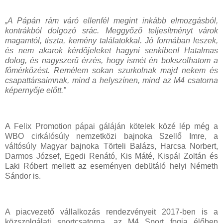
„A Pápán rám váró ellenfél megint inkább elmozgásból,
kontrákból dolgozó srác. Meggyőző teljesítményt várok
magamtól, tiszta, kemény találatokkal. Jó formában leszek,
és nem akarok kérdőjeleket hagyni senkiben! Hatalmas
dolog, és nagyszerű érzés, hogy ismét én bokszolhatom a
főmérkőzést. Remélem sokan szurkolnak majd nekem és
csapattársaimnak, mind a helyszínen, mind az M4 csatorna
képernyője előtt.”
A Felix Promotion pápai gáláján kötelek közé lép még a
WBO cirkálósúly nemzetközi bajnoka Szellő Imre, a
váltósúly Magyar bajnoka Törteli Balázs, Harcsa Norbert,
Darmos József, Egedi Renátó, Kis Máté, Kispál Zoltán és
Laki Róbert mellett az eseményen debütáló helyi Németh
Sándor is.
A piacvezető vállalkozás rendezvényeit 2017-ben is a
közszolgálati sportcsatorna, az M4 Sport fogja élőben