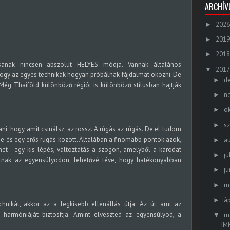
ARCHÍ
2026
►
2019
►
2018
►
sának nincsen abszolút HELYES módja. Vannak általános
2017
▼
 hogy az egyes technikák hogyan próbálnak fájdalmat okozni. De
d
►
Még Thaiföld különböző régiói is különböző stílusban hajtják
n
►
o
►
s
►
 hogy amit csinálsz, az rossz. A rúgás az rúgás. De el tudom
 és egy erős rúgás között. Általában a finomabb pontok azok,
a
►
t - egy kis lépés, változtatás a szögön, amelyből a karodat
jú
►
hatnak az egyensúlyodon, lehetővé téve, hogy hatékonyabban
jú
►
m
►
áp
►
hnikát, akkor az a legkisebb ellenállás útja. Az út, ami az
 harmóniáját biztosítja. Amint elveszted az egyensúlyod, a
m
▼
IM