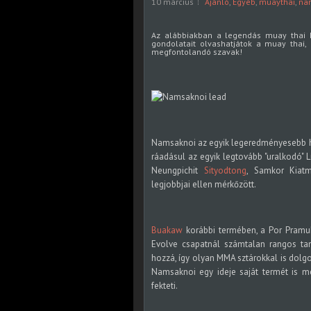
10 március
Ajánló
,
Egyéb
,
muaythai
,
na
Az alábbiakban a legendás muay thai 
gondolatait olvashatjátok a muay thai, 
megfontolandó szavak!
Namsaknoi az egyik legeredményesebb ha
ráadásul az egyik legtovább "uralkodó" 
Neungpichit
Sityodtong
, Samkor Kiat
legjobbjai ellen mérkőzött.
Buakaw
korábbi termében, a Por Pramukn
Evolve csapatnál számtalan rangos taní
hozzá, így olyan MMA sztárokkal is dolgo
Namsaknoi egy ideje saját termét is me
fekteti.