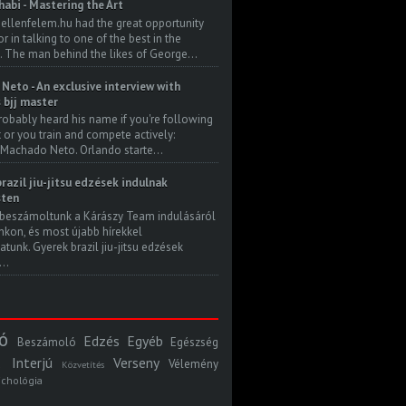
habi - Mastering the Art
 ellenfelem.hu had the great opportunity
 in talking to one of the best in the
. The man behind the likes of George...
Neto - An exclusive interview with
s bjj master
robably heard his name if you're following
t or you train and compete actively:
Machado Neto. Orlando starte...
razil jiu-jitsu edzések indulnak
ten
beszámoltunk a Kárászy Team indulásáról
kon, és most újabb hírekkel
atunk. Gyerek brazil jiu-jitsu edzések
..
ó
Edzés
Egyéb
Beszámoló
Egészség
Interjú
Verseny
Vélemény
Közvetítés
ichológia