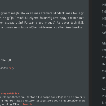
IM
Fe
ogy nem megfelelő valaki más számára. Mindenki más. Ne légy
hogy "jól" csináld. Helyette, fókuszálj arra, hogy a tested mit
IM
den csapás után? Furcsán érzed magad? Az egyes technikák
Mu
z, ahonnan nem tudsz időben védekezni az ellentámadásokkal
AY
GL
IM
Ma
F68eHgfE
He
eredeti
ITT
/
Ma
Ha
AC
ak megerősítése
In
e elengedhetetlenül fontos a küzdősportok világában. Felsorolni is
 mindenben játszik kulcsfontosságú szerepet, ha megfelelően meg
Ju
, grappling, MMA, …
Tovább