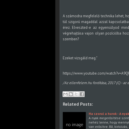
A számodra megfelelő technika lehet, h
túl szigorú magaddal azzal kapcsolatban, 
érez. Elveszted-e az egyensúlyod min
végrehajtása vajon olyan pozícióba ho
szemben?
Ezeket vizsgáld meg."
https://www.youtube.com/watch?v=A9Q
/Az ellenfelem.hu fordítása, 2017 (C) - az 
Related Posts:
Ha szorul a hurok - A ny
A nyak megerősítése szint
nehéz lenne, hogy mennyi
van erősítve. BJJ, birkózás