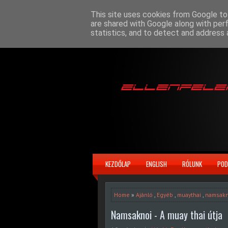
This site uses cookies from Google to 
are shared with Google along with per
statistics, and to detect and address 
KEZDŐLAP
ENGLISH
RÓLUNK
POD
Home
»
Ajánló
,
Egyéb
,
muaythai
,
namsakn
Namsaknoi - A muay thai útja