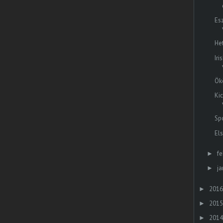
Es
He
Ir
Ök
Ki
Sp
El
fe
►
ja
►
2016
►
2015
►
2014
►