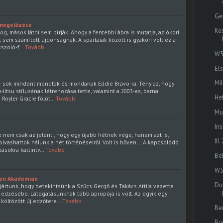
Ge
s megelőzése
Ke
og, mások látni sem bírják. Ahogy a fentebbi ábra is mutatja, az ókori
sem számított újdonságnak. A spártaiak között is gyakori volt ez a
kszoló-f…
Tovább
W5
El
Mi
 - sok mindent mondtak és mondanak Eddie Bravo-ra. Tény az, hogy
-Jitsu stílusának létrehozása tette, valamint a 2003-as, barna
He
 Royler Gracie fölöt…
Tovább
Mu
In
 nem csak az jelenti, hogy egy újabb hétnek vége, hanem azt is,
II
olvashattok nálunk a hét történéseiről. Volt is bőven….A kapcsolódó
zásokra kattintv…
Tovább
Be
W5
mpo Akadémián
Dub
ártunk, hogy betekintsünk a Szűcs Gergő és Takács Attila vezette
 edzésébe. Látogatásunknak több apropója is volt. Az egyik egy
 költözött új edzőtere…
Tovább
Be
Bu