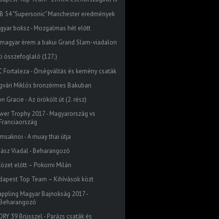
B 54 "Supersonic" Manchester eredmények
gyar boksz - Mozgalmas hét előtt
 magyar érem a bakui Grand Slam-viadalon
ti összefoglaló (127.)
C Fortaleza - Őrségváltás és kemény csaták
gvári Miklós bronzérmes Bakuban
n Gracie - Az örökölt út (2. rész)
wer Trophy 2017 - Magyarország vs
Franciaország
msaknoi - A muay thai útja
. Jász Viadal - Beharangozó
közet előtt – Pokorni Milán
dapest Top Team – Kihívások közt
appling Magyar Bajnokság 2017 -
Beharangozó
ORY 39 Brüsszel - Parázs csaták és