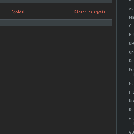
AC
Főoldal
Régebbi bejegyzés →
Ma
Öt
He
UF
Un
Kro
Po
Na
III
Üt
Bu
Gr
GL