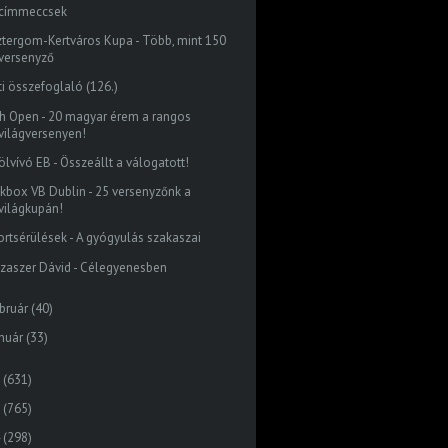
címmeccsek
ztergom-Kertváros Kupa - Több, mint 150
versenyző
ti összefoglaló (126.)
ish Open - 20 magyar érem a rangos
világversenyen!
ölvívó EB - Összeállt a válogatott!
ckbox VB Dublin - 25 versenyzőnk a
világkupán!
ortsérülések - A gyógyulás szakaszai
szaszer Dávid - Célegyenesben
bruár
(40)
nuár
(33)
(631)
(765)
(298)