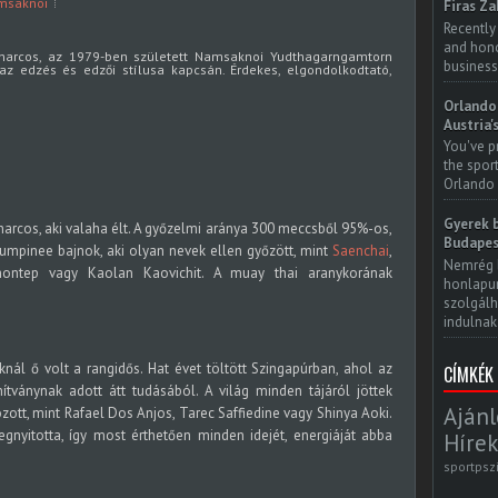
msaknoi
Firas Za
Recently
and honor
harcos, az 1979-ben született Namsaknoi Yudthagarngamtorn
business
az edzés és edzői stílusa kapcsán. Érdekes, elgondolkodtató,
Orlando 
Austria'
You've p
the spor
Orlando 
Gyerek b
rcos, aki valaha élt. A győzelmi aránya 300 meccsből 95%-os,
Budapes
Lumpinee bajnok, aki olyan nevek ellen győzött, mint
Saenchai
,
Nemrég 
montep vagy Kaolan Kaovichit. A muay thai aranykorának
honlapun
szolgálh
indulnak.
ál ő volt a rangidős. Hat évet töltött Szingapúrban, ahol az
CÍMKÉK
tványnak adott átt tudásából. A világ minden tájáról jöttek
Ajánl
zott, mint Rafael Dos Anjos, Tarec Saffiedine vagy Shinya Aoki.
gnyitotta, így most érthetően minden idejét, energiáját abba
Hírek
sportpsz