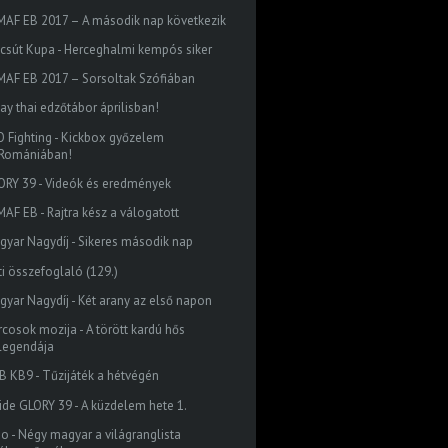
MAF EB 2017 – A második nap következik
lcsút Kupa - Herceghalmi kempós siker
MAF EB 2017 – Sorsoltak Szófiában
ay thai edzőtábor áprilisban!
O Fighting - Kickbox győzelem
Romániában!
ORY 39 - Videók és eredmények
MAF EB - Rajtra kész a válogatott
gyar Nagydíj - Sikeres második nap
ti összefoglaló (129.)
gyar Nagydíj - Két arany az első napon
rcosok mozija - A törött kardú hős
legendája
B KB9 - Tűzijáték a hétvégén
side GLORY 39 - A küzdelem hete 1.
do - Négy magyar a világranglista