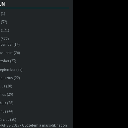
VUM
(1)
(32)
(121)
(372)
ecember
(14)
ovember
(26)
któber
(23)
zeptember
(25)
ugusztus
(22)
lius
(28)
nius
(29)
ájus
(38)
rilis
(44)
árcius
(50)
MAF EB 2017 - Győzelem a második napon