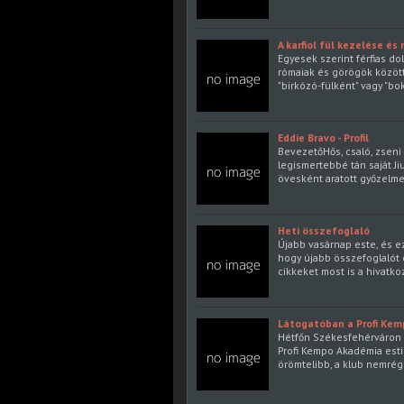
A karfiol fül kezelése é
Egyesek szerint férfias dol
rómaiak és görögök között 
"birkózó-fülként" vagy "bo
Eddie Bravo - Profil
BevezetőHős, csaló, zseni
legismertebbé tán saját Jiu
övesként aratott győzelme
Heti összefoglaló
Újabb vasárnap este, és ez
hogy újabb összefoglalót 
cikkeket most is a hivatko
Látogatóban a Profi Ke
Hétfőn Székesfehérváron j
Profi Kempo Akadémia esti
örömtelibb, a klub nemrég