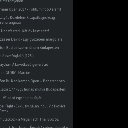
élmezőnyében
rman Open 2017 - Több, mint 60 érem!
sztyűs Küzdelem Csapatbajnokság -
Beharangozó
 Undefeated - Két öv lesz a tét!
szaszer Dávid - Egy győzelem margójára
lton Bastos szeminárium Budapesten
ti összefoglaló (128.)
aythai - A következő generáció
side GLORY - Március
I. Zen Bu Kan Kempo Open – Beharangozó
llator 177 - Egy hónap múlva Budapesten!
 - Válaszd egy bajnok útját!
ai Fight - Exkluzív gálán indul Vidákovics
Patrik
mutatkozik a Mega Tech Thai Box SE
dapest Top Team - Érmek Csehországból is