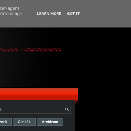
user-agent
erate usage
LEARN MORE
GOT IT
zerű
Címkék
Archívum