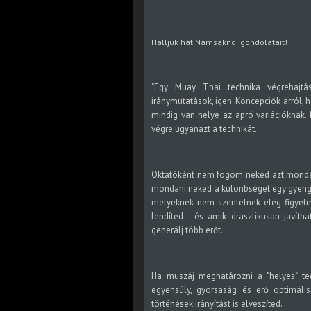
Halljuk hát Namsaknoi gondolatait!
"Egy Muay Thai technika végrehajtá
iránymutatások, igen. Koncepciók arról,
mindig van helye az apró variációknak. 
végre ugyanazt a technikát.
Oktatóként nem fogom neked azt mondani,
mondani neked a különbséget egy gyenge
melyeknek nem szentelnek elég figyelme
lendíted - és amik drasztikusan javít
generálj több erőt.
Ha muszáj meghatározni a "helyes" tec
egyensúly, gyorsaság és erő optimális
történések irányítást is elveszíted.