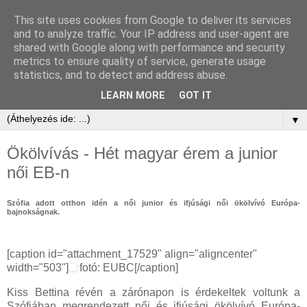
This site uses cookies from Google to deliver its services
and to analyze traffic. Your IP address and user-agent are
shared with Google along with performance and security
metrics to ensure quality of service, generate usage
statistics, and to detect and address abuse.
LEARN MORE
GOT IT
▼
Ökölvívás - Hét magyar érem a junior
női EB-n
Szófia adott otthon idén a női junior és ifjúsági női ökölvívó Európa-
bajnokságnak.
[caption id="attachment_17529" align="aligncenter"
width="503"]
fotó: EUBC[/caption]
Kiss Bettina révén a zárónapon is érdekeltek voltunk a
Szófiában megrendezett női és ifjúsági ökölvívó Európa-