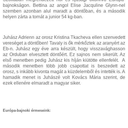
bajnokságon. Bettina az angol Elise Jacquline Glynn-nel
szemben azonban alul maradt a döntőban, és a második
helyen zárta a tornát a junior 54 kg-ban.
Juhász Adrienn az orosz Kristina Tkacheva ellen szenvedett
vereséget a döntőben! Tavaly is ők mérkőztek az aranyért az
Eb-n. Juhász egy éve arra készült, hogy visszavághasson
az Orduban elvesztett döntőért. Ez sajnos nem sikerült. Az
első menetben pedig Juhász kis híján kiütötte ellenfelét. A
második menetben több jobb csapottat is beszedett az
orosz, s inkább kivonta magát a küzdelemből és intették is. A
hamadik menet is Juhászé volt Kovács Mária szerint, de
ezek ellenére elmaradt a magyar siker.
Európa-bajnoki érmeseink: