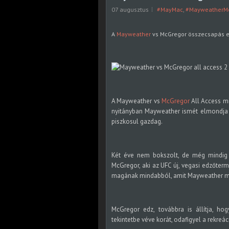
07 augusztus
#MayMac
,
#MayweatherM
A
Mayweather
vs McGregor összecsapás eg
A Mayweather vs
McGregor
All Access mi
nyitányban Mayweather ismét elmondja 
piszkosul gazdag.
Két éve nem bokszolt, de még mindig
McGregor, aki az UFC új, vegasi edzőter
magának mindabból, amit Mayweather m
McGregor edz, továbbra is állítja, ho
tekintetbe véve korát, odafigyel a rekreác