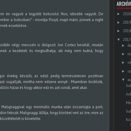
ARCHÍ
2026
em én vagyok a legjobb bokszoló. Nos, idősebb vagyok. De
►
ember a bokszban!" - mondja Floyd, majd máris jönnek a night
2019
►
ervek ecsetelése.
2018
►
2017
▼
 korábbi négy meccsén is dolgozó Joe Cortez besétál, miután
d
►
önnek a kezdetek és megtudhatja, aki még nem tudná, hogy
n
►
o
►
s
►
gor évekig készült, az edző pedig természetesen pozitívan
a
▼
azt sugallják, mintha nem edzene annyit - Miamiban biciklizik,
Ju
lliós házai és hogy akkor edz és azt csinál, amit akar.
Jud
Me
l Malignaggival egy minimális munka után összerúgta a port,
Ju
ön fekszik. Malignaggi állítja, hogy köröket vert az írre, mire az
 közzétételét is követelte.
Ki