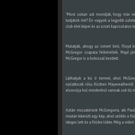
"Most sokan azt mondják, hogy már n
tudjátok mit? Én vagyok a legjobb üzlet
club élet képei és az ezzel kapcsolatos t
Mutatják, ahogy az ismert bíró, Floyd
McGregor csapata felbérelték. Majd j
McGregor is a boksszal kezdett.
Láthatjuk a kis ír termet, ahol McGre
nyilatkozik róla. Közben Mayweatherről 
elsorolja hol mindenhol vannak sok tíz mi
Aztán visszatérünk McGregorra, aki Pau
miután kikerült egy kép, ahol utóbbi a föld
ideges lett és a földre lökte. Még a videó