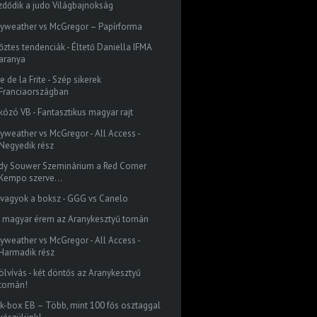
zdődik a judo Világbajnokság
yweather vs McGregor – Papírforma
őztes tendenciák - Éltető Daniella IFMA
aranya
e de la Frite - Szép sikerek
Franciaországban
rkózó VB - Fantasztikus magyar rajt
yweather vs McGregor - All Access -
Negyedik rész
ndy Souwer Szeminárium a Red Corner
Kempo szerve...
 vagyok a boksz - GGG vs Canelo
z magyar érem az Aranykesztyű tornán
yweather vs McGregor - All Access -
Harmadik rész
ölvívás - két döntős az Aranykesztyű
tornán!
ck-box EB – Több, mint 100 fős osztaggal