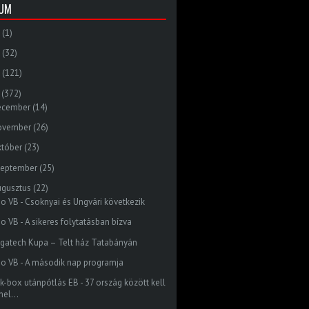
VUM
(1)
(32)
(121)
(372)
ecember
(14)
ovember
(26)
któber
(23)
zeptember
(25)
ugusztus
(22)
do VB - Csoknyai és Ungvári következik
o VB - A sikeres folytatásban bízva
gatech Kupa – Telt ház Tatabányán
do VB - A második nap programja
ck-box utánpótlás EB - 37 ország között kell
hel...