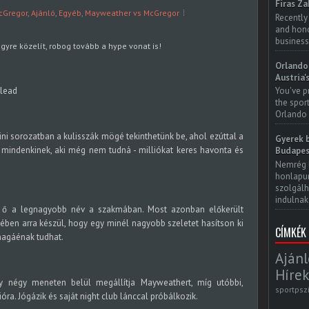
Firas Za
cGregor
,
Ajánló
,
Egyéb
,
Mayweather vs McGregor
Recently
and honor
business
yre közelít, robog tovább a hype vonat is!
Orlando 
Austria'
You've p
the spor
Orlando 
ni sorozatban a kulisszák mögé tekinthetünk be, ahol ezúttal a
Gyerek b
mindenkinek, aki még nem tudná - milliókat keres havonta és
Budapes
Nemrég 
honlapun
szolgálh
indulnak.
 ő a legnagyobb név a szakmában. Most azonban előkerült
mében arra készül, hogy egy minél nagyobb szeletet hasítson ki
CÍMKÉK
agáénak tudhat.
Ajánl
Hírek
gy négy meneten belül megállítja Mayweathert, míg utóbbi,
sportpsz
ióra. Jógázik és saját night club lánccal próbálkozik.