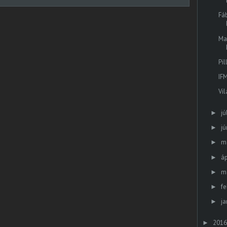
Fá
Ma
Pil
IF
Vi
jú
►
jú
►
m
►
áp
►
m
►
fe
►
ja
►
2016
►