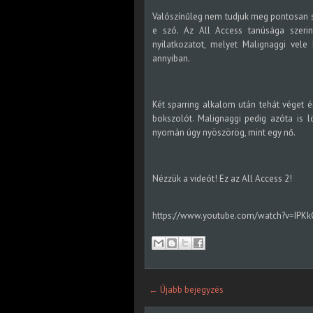
Valószínűleg nem tudjuk meg pontosan so
e szó. Az All Access tanúsága szerin
nyilatkozatot, melyet Malignaggi vele
annyiban.
Két sparring alkalom után tehát véget é
bokszolót. Malignaggi pedig azóta is 
nyomán úgy nyöszörög, mint egy nő.
Nézzük a videót! Ez az All Access 2!
https://www.youtube.com/watch?v=IPKk
← Újabb bejegyzés