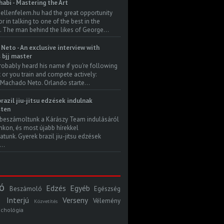
habi - Mastering the Art
 ellenfelem.hu had the great opportunity
 in talking to one of the best in the
. The man behind the likes of George...
Neto - An exclusive interview with
s bjj master
robably heard his name if you're following
t or you train and compete actively:
Machado Neto. Orlando starte...
razil jiu-jitsu edzések indulnak
ten
beszámoltunk a Kárászy Team indulásáról
kon, és most újabb hírekkel
atunk. Gyerek brazil jiu-jitsu edzések
..
ó
Edzés
Egyéb
Beszámoló
Egészség
Interjú
Verseny
Vélemény
Közvetítés
ichológia