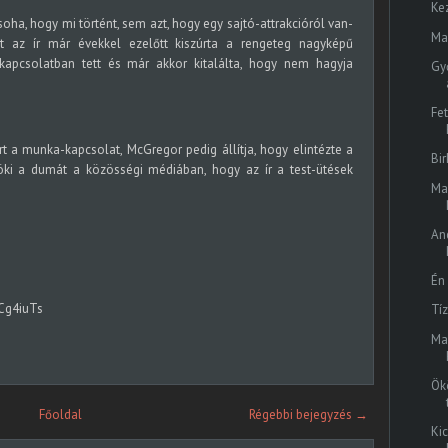
Ke
ha, hogy mi történt, sem azt, hogy egy sajtó-attrakcióról van-
Ma
t az ír már évekkel ezelőtt kiszúrta a rengeteg nagyképű
 kapcsolatban tett és már akkor kitalálta, hogy nem hagyja
Gy
Fet
rt a munka-kapcsolat, McGregor pedig állítja, hogy elintézte a
Bi
löki a dumát a közösségi médiában, hogy az ír a test-ütések
Ma
​A
Én
Cg4iuTs
Tí
Ma
Ök
Főoldal
Régebbi bejegyzés →
Ki