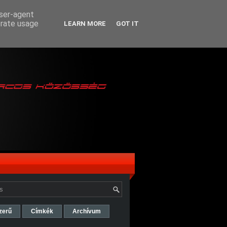
user-agent
erate usage
LEARN MORE
GOT IT
zerű
Címkék
Archívum