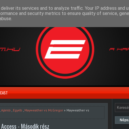
deliver its services and to analyze traffic. Your IP address and 
formance and security metrics to ensure quality of service, gen
abuse.
CAST
,
Ajánló
,
Egyéb
,
Mayweather vs McGregor
» Mayweather vs
Néps
 Access - Második rész