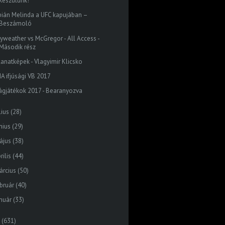
készülünk!
bián Melinda a UFC kapujában –
Beszámoló
yweather vs McGregor - All Access -
Második rész
lanatképek - Vlagyimir Klicsko
MA ifjúsági VB 2017
lágjátékok 2017 - Bearanyozva
lius
(28)
nius
(29)
ájus
(38)
rilis
(44)
árcius
(50)
bruár
(40)
nuár
(33)
(631)