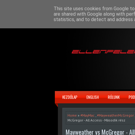
This site uses cookies from Google to 
are shared with Google along with per
statistics, and to detect and address 
KEZDŐLAP
ENGLISH
RÓLUNK
POD
Home
»
#MayMac
,
#MayweatherMcGregor
McGregor - All Access - Második rész
Mayweather vs McGregor - All