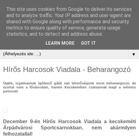
This site uses cookies from Google to deliver its services
and to analyze traffic. Your IP address and user-agent are
shared with Google along with performance and security
metrics to ensure quality of service, generate usage
statistics, and to detect and address abuse.
LEARN MORE
GOT IT
▼
Hírős Harcosok Viadala - Beharangozó
Újabb, izgalmasnak ígérkező gálát van lehetőségünk most beharangozni, de
ezúttal nem a fővárosban, hanem Kecskeméten csattannak majd a méretes
pofonok!
December 9-én Hírős Harcosok Viadala a kecskeméti
Árpádvárosi Sportcsarnokban, nem akármilyen
felhozatallal!