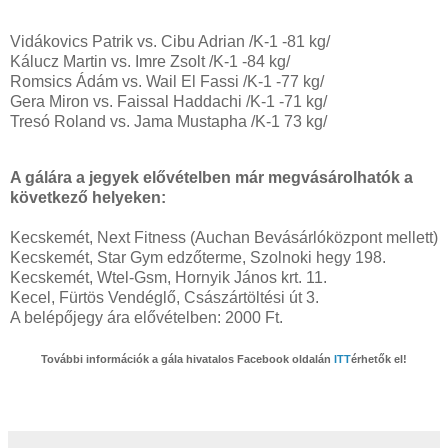
Vidákovics Patrik vs. Cibu Adrian /K-1 -81 kg/
Kálucz Martin vs. Imre Zsolt /K-1 -84 kg/
Romsics Ádám vs. Wail El Fassi /K-1 -77 kg/
Gera Miron vs. Faissal Haddachi /K-1 -71 kg/
Tresó Roland vs. Jama Mustapha /K-1 73 kg/
A gálára a jegyek elővételben már megvásárolhatók a
következő helyeken:
Kecskemét, Next Fitness (Auchan Bevásárlóközpont mellett)
Kecskemét, Star Gym edzőterme, Szolnoki hegy 198.
Kecskemét, Wtel-Gsm, Hornyik János krt. 11.
Kecel, Fürtös Vendéglő, Császártöltési út 3.
A belépőjegy ára elővételben: 2000 Ft.
További információk a gála hivatalos Facebook oldalán
ITT
érhetők el!