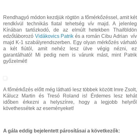
Rendhagyó módon kezdjük rögtön a főmérkőzéssel, amit két
rendkívül technikás fiatal tehetség vív majd. A jelenleg
Kínában tartózkodó, de az elmúlt hetekben Thaiföldön
edzőtáborozó
Vidákovics Patrik
és a román Cibu Adrian vív
majd K-1 szabályrendszerben. Egy olyan mérkőzés várható
a két fiútól, amit nehéz lesz ülve végig nézni, ez
garantálható! Mi pedig nem is várunk mást, mint Patrik
győzelmét!
A főmérkőzés előtt még látható lesz többek között Imre Zsolt,
Kálucz Martin és Tresó Roland is! Érdemes lesz tehát
időben érkezni a helyszínre, hogy a legjobb helyről
követhessétek az eseményeket!
A gála eddig bejelentett párosításai a következők: