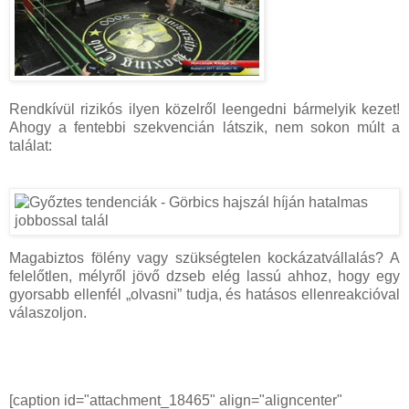
Rendkívül rizikós ilyen közelről leengedni bármelyik kezet!
Ahogy a fentebbi szekvencián látszik, nem sokon múlt a
találat:
Magabiztos fölény vagy szükségtelen kockázatvállalás? A
felelőtlen, mélyről jövő dzseb elég lassú ahhoz, hogy egy
gyorsabb ellenfél „olvasni” tudja, és hatásos ellenreakcióval
válaszoljon.
[caption id="attachment_18465" align="aligncenter"