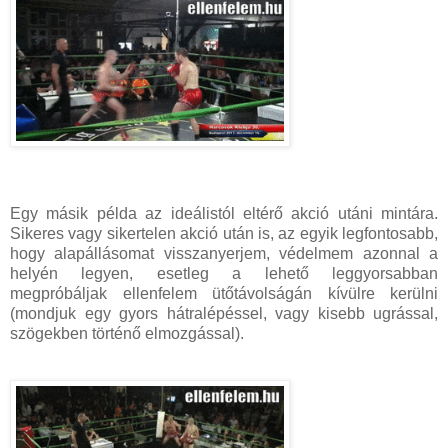
Egy másik példa az ideálistól eltérő akció utáni mintára.
Sikeres vagy sikertelen akció után is, az egyik legfontosabb,
hogy alapállásomat visszanyerjem, védelmem azonnal a
helyén legyen, esetleg a lehető leggyorsabban
megpróbáljak ellenfelem ütőtávolságán kívülre kerülni
(mondjuk egy gyors hátralépéssel, vagy kisebb ugrással,
szögekben történő elmozgással).