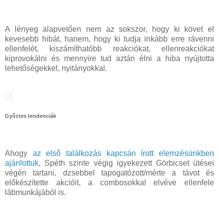
A lényeg alapvetően nem az sokszor, hogy ki követ el
kevesebb hibát, hanem, hogy ki tudja inkább erre rávenni
ellenfelét, kiszámíthatóbb reakciókat, ellenreakciókat
kiprovokálni és mennyire tud aztán élni a hiba nyújtotta
lehetőségekkel, nyitányokkal.
Győztes tendenciák
Ahogy
az első találkozás kapcsán írott elemzésünkben
ajánlottuk
, Spéth szinte végig igyekezett Görbicset ütései
végén tartani, dzsebbel tapogatózott/mérte a távot és
előkészítette akcióit, a combosokkal elvéve ellenfele
lábmunkájából is.