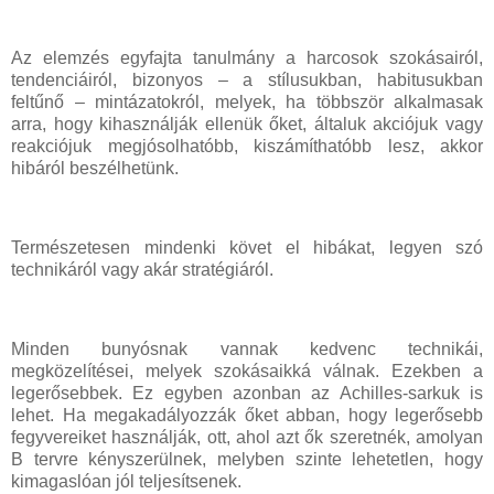
Az elemzés egyfajta tanulmány a harcosok szokásairól,
tendenciáiról, bizonyos – a stílusukban, habitusukban
feltűnő – mintázatokról, melyek, ha többször alkalmasak
arra, hogy kihasználják ellenük őket, általuk akciójuk vagy
reakciójuk megjósolhatóbb, kiszámíthatóbb lesz, akkor
hibáról beszélhetünk.
Természetesen mindenki követ el hibákat, legyen szó
technikáról vagy akár stratégiáról.
Minden bunyósnak vannak kedvenc technikái,
megközelítései, melyek szokásaikká válnak. Ezekben a
legerősebbek. Ez egyben azonban az Achilles-sarkuk is
lehet. Ha megakadályozzák őket abban, hogy legerősebb
fegyvereiket használják, ott, ahol azt ők szeretnék, amolyan
B tervre kényszerülnek, melyben szinte lehetetlen, hogy
kimagaslóan jól teljesítsenek.