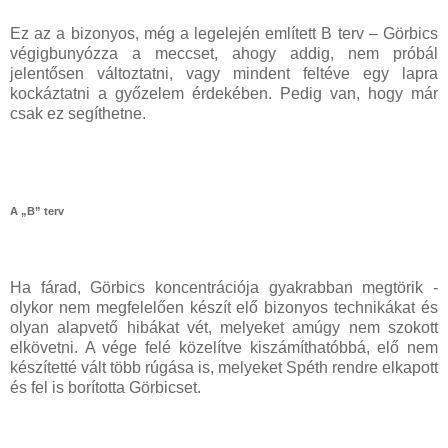
Ez az a bizonyos, még a legelején említett B terv – Görbics
végigbunyózza a meccset, ahogy addig, nem próbál
jelentősen változtatni, vagy mindent feltéve egy lapra
kockáztatni a győzelem érdekében. Pedig van, hogy már
csak ez segíthetne.
A „B” terv
Ha fárad, Görbics koncentrációja gyakrabban megtörik -
olykor nem megfelelően készít elő bizonyos technikákat és
olyan alapvető hibákat vét, melyeket amúgy nem szokott
elkövetni. A vége felé közelítve kiszámíthatóbbá, elő nem
készítetté vált több rúgása is, melyeket Spéth rendre elkapott
és fel is borította Görbicset.