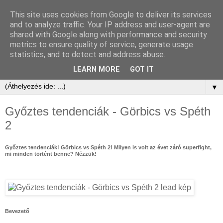
This site uses cookies from Google to deliver its services
and to analyze traffic. Your IP address and user-agent are
shared with Google along with performance and security
metrics to ensure quality of service, generate usage
statistics, and to detect and address abuse.
LEARN MORE
GOT IT
▼
Győztes tendenciák - Görbics vs Spéth
2
Győztes tendenciák! Görbics vs Spéth 2! Milyen is volt az évet záró superfight,
mi minden történt benne? Nézzük!
Bevezető