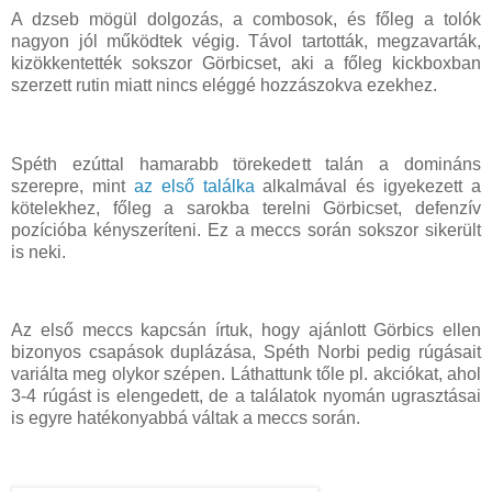
A dzseb mögül dolgozás, a combosok, és főleg a tolók
nagyon jól működtek végig. Távol tartották, megzavarták,
kizökkentették sokszor Görbicset, aki a főleg kickboxban
szerzett rutin miatt nincs eléggé hozzászokva ezekhez.
Spéth ezúttal hamarabb törekedett talán a domináns
szerepre, mint
az első találka
alkalmával és igyekezett a
kötelekhez, főleg a sarokba terelni Görbicset, defenzív
pozícióba kényszeríteni. Ez a meccs során sokszor sikerült
is neki.
Az első meccs kapcsán írtuk, hogy ajánlott Görbics ellen
bizonyos csapások duplázása, Spéth Norbi pedig rúgásait
variálta meg olykor szépen. Láthattunk tőle pl. akciókat, ahol
3-4 rúgást is elengedett, de a találatok nyomán ugrasztásai
is egyre hatékonyabbá váltak a meccs során.