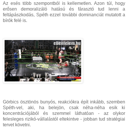
Az esés több szempontból is kellemetlen. Azon túl, hogy
erősen demoralizáló hatású és fárasztó tud lenni a
feltápászkodás, Spéth ezzel további dominanciát mutatott a
bírók felé is.
Görbics ösztönös bunyós, reakciókra épít inkább, szemben
Spéth-vel, aki, ha belejön, csak néha-néha esik ki
koncentrációjából és szemmel láthatóan - az olykor
felesleges rizikó-vállalástól eltekintve - jobban tud stratégiai
tervet követni.