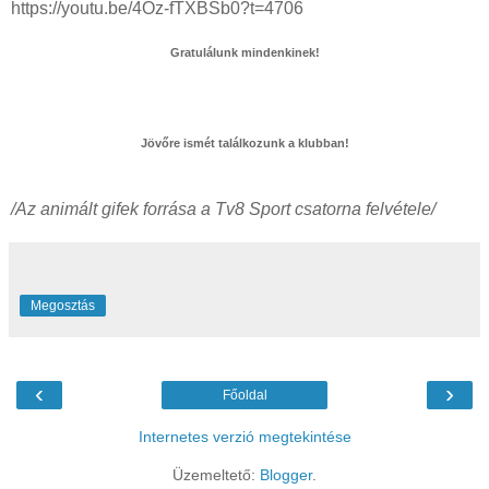
https://youtu.be/4Oz-fTXBSb0?t=4706
Gratulálunk mindenkinek!
Jövőre ismét találkozunk a klubban!
/Az animált gifek forrása a Tv8 Sport csatorna felvétele/
Megosztás
‹
›
Főoldal
Internetes verzió megtekintése
Üzemeltető:
Blogger
.