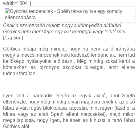
width="504"]
Csak a szerencsén múlott, hogy a könnyedén alábukó
Görbics nem ment fejre egy bal horoggal vagy felütéssel.
[/caption]
Görbics hibája még mindig, hogy ha nem az ő irányába
megy a meccs, nincsenek neki kedvező tendenciák, nem tud
kellőképp nyitányokat előidézni. Még mindig sokat kerül a
kötelekhez és bizonyos akciókat túlreagál, amit ellene
tudnak fordítani.
Ilyen volt a harmadik elején az egyik akció, ahol Spéth
ellenőrizte, hogy még mindig olyan magasra emeli-e az első
lábát a várt rúgás blokkolása kapcsán, mint régen (lásd pl a
Milea vagy az első Spéth elleni meccseket), majd mikor
megállapította, hogy igen, belépett és kihúzta a tartó lábat
Görbics alól.