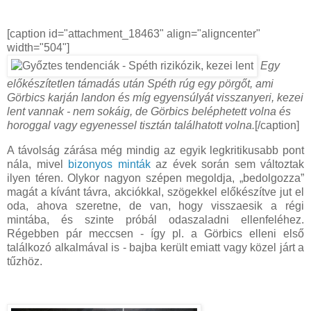
[caption id="attachment_18463" align="aligncenter"
width="504"]
Egy
előkészítetlen támadás után Spéth rúg egy pörgőt, ami
Görbics karján landon és míg egyensúlyát visszanyeri, kezei
lent vannak - nem sokáig, de Görbics beléphetett volna és
horoggal vagy egyenessel tisztán találhatott volna.
[/caption]
A távolság zárása még mindig az egyik legkritikusabb pont
nála, mivel
bizonyos minták
az évek során sem változtak
ilyen téren. Olykor nagyon szépen megoldja, „bedolgozza”
magát a kívánt távra, akciókkal, szögekkel előkészítve jut el
oda, ahova szeretne, de van, hogy visszaesik a régi
mintába, és szinte próbál odaszaladni ellenfeléhez.
Régebben pár meccsen - így pl. a Görbics elleni első
találkozó alkalmával is - bajba került emiatt vagy közel járt a
tűzhöz.