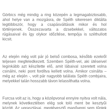
Görbics még mindig a ring közepén a legmagabiztosabb,
ahol helye van a mozgásra, de Spéth sikeresen diktálta
legtöbbször, hogy a csapásváltások mikor és hol
történjenek. Összezavarta a dzsebekkel, változatos
rúgásaival és így olykor időzítése, tempója is széthullott
kicsit.
Az elején még volt pár jó belső combosa, később ezekről
teljesen megfeledkezett. Szemben Spéth-vel, aki ütéseivel
leginkább azt készítette elő, amit lábaival szeretett volna
csinálni, neki pont fordítva kellett volna. Amikor csinálta –
még az elején -, volt pár nagyobb találata Spéth combjaira,
melyekkel talán hosszabb távon lelassíthatta volna.
Furcsa volt az is, hogy a középvonal ennyire nyitva volt nála,
melynek következtében elég sok toló ment be kesztyűi
között. Az ugrasztásai, megtévesztő manőverei sem tűntek