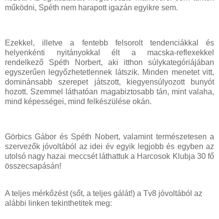
működni, Spéth nem harapott igazán egyikre sem.
Ezekkel, illetve a fentebb felsorolt tendenciákkal és
helyenkénti nyitányokkal élt a macska-reflexekkel
rendelkező Spéth Norbert, aki itthon súlykategóriájában
egyszerűen legyőzhetetlennek látszik. Minden menetet vitt,
dominánsabb szerepet játszott, kiegyensúlyozott bunyót
hozott. Szemmel láthatóan magabiztosabb tán, mint valaha,
mind képességei, mind felkészülése okán.
Görbics Gábor és Spéth Nobert, valamint természetesen a
szervezők jóvoltából az idei év egyik legjobb és egyben az
utolsó nagy hazai meccsét láthattuk a Harcosok Klubja 30 fő
összecsapásán!
A teljes mérkőzést (sőt, a teljes gálát!) a Tv8 jóvoltából az
alábbi linken tekinthetitek meg: