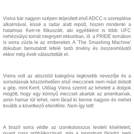
Vieira bár nagyon szépen teljesített első ADCC-s szereplése
alkalmával, kissé a radar alatt repült, hiszen mindenki a
hatalmas Kerr-re fókuszált, aki egyébként is több UFC
nehézsúlyú tornát megnyert ekkoriban, ill. a PRIDE tornákon
is sorra zúzta le az embereket. A 'The Smashing Machine'
dokuban bemutatott lefelé tartó örvény és összeomlástól
ekkor még évek választották el.
Vieira volt az abszolút kategória legkisebb nevezője és a
sorsolásnak köszönhetően első meccsnek nem mást dobott
a gép, mint Kerrt. Utólag Vieira szerint az lehetett a dolgok
mögött, hogy egy könnyű meccset akartak az amerikainak,
amin hamar túl lehet, nem fárad ki benne nagyon és mehet
tovább a következő ellenfélre. Nem így lett!
A brazil sorra védte az izomkolosszus leviteli kísérleteit,
guard pass próbálkozásait, míg a monstrum fáradni nem