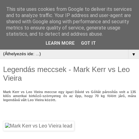
This site uses cookies from Google to deliver its services
and to analyze traffic. Your IP address and user-agent are
shared with Google along with performance and security
metrics to ensure quality of service, generate usage
statistics, and to detect and address abuse.
LEARN MORE
GOT IT
▼
Legendás meccsek - Mark Kerr vs Leo
Vieira
Mark Kerr vs Leo Vieira meccse egy igazi Dávid vs Góliát párosítás volt a 135
kilós amerikai birkózó-szörnyeteg és az épp, hogy 70 kg fölött járó, mára
legendává vált Leo Vieira között.