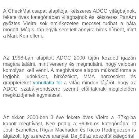
A CheckMat csapat alapítója, kétszeres ADCC világbajnok,
fekete öves kategóriában világbajnok és kétszeres PanAm
győztes Vieira sok emlékezetes meccset tudhat a háta
mögött. Mégis, tán egyik sem lett annyira híres-hírhedt, mint
a Mark Kerr elleni.
Az 1998-ban alapított ADCC 2000 táján kezdett igazán
magára találni, mint verseny és megmutatni, hogy valóban
komolyan kell venni. A meghívásos alapon működő torna a
legjobb judokákat, birkózókat, MMA harcosokat és
grapplereket
vonultatta fel
a világ minden tájáról, hogy az
ADCC szabályrendszere szerint előírtaknak megfelelően
megküzdjenek egymással.
Az ekkor, 2000-ben 3 éve fekete öves Vieira a -77kg-ba
kapott meghívást, Kerr pedig a +99kb-os kategóriába. Itt
Josh Barnetten, Rigan Machadon és Ricco Rodriguezen is
átgázolt, így szerezve aranyat. De jött az abszolút kategória!