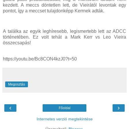
kezdett. A meccs döntetlen lett, de Vieirától levontak egy
pontot, így a meccset tulajdonképp Kerrnek adták.
A találka az egyik leghíresebb, legismertebb lett az ADCC
történetében. Ez volt tehát a Mark Kerr vs Leo Vieira
összecsapás!
https://youtu.be/Bc8CON4kzJ0?t=50
Megosztás
‹
›
Főoldal
Internetes verzió megtekintése