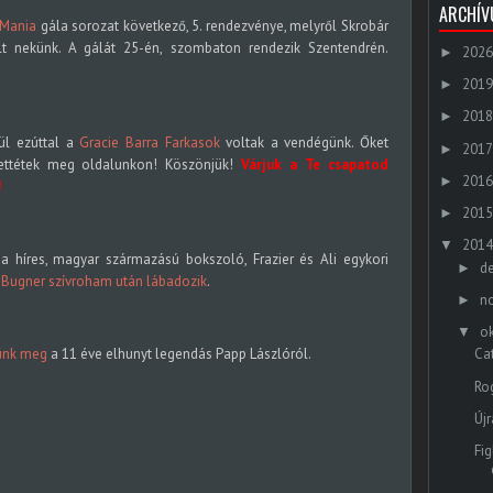
ARCHÍ
 Mania
gála sorozat következő, 5. rendezvénye, melyről Skrobár
lt nekünk. A gálát 25-én, szombaton rendezik Szentendrén.
2026
►
2019
►
2018
►
ül ezúttal a
Gracie Barra Farkasok
voltak a vendégünk. Őket
2017
►
ettétek meg oldalunkon! Köszönjük!
Várjuk a Te csapatod
2016
►
!
2015
►
2014
▼
 a híres, magyar származású bokszoló, Frazier és Ali egykori
d
►
 Bugner szívroham után lábadozik
.
n
►
o
▼
tünk meg
a 11 éve elhunyt legendás Papp Lászlóról.
Ca
Rog
Új
Fi