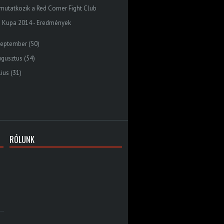
mutatkozik a Red Corner Fight Club
d Kupa 2014 - Eredmények
zeptember
(50)
ugusztus
(54)
lius
(31)
RÓLUNK