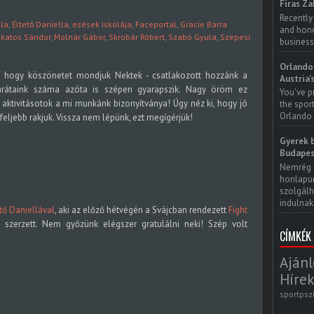
Firas Za
Recently
la
,
Éltető Daniella
,
esések iskolája
,
Faceportal
,
Gracie Barra
and honor
katos Sándor
,
Molnár Gábor
,
Skrobár Róbert
,
Szabó Gyula
,
Szepesi
business
Orlando 
, hogy köszönetet mondjuk Nektek - csatlakozott hozzánk a
Austria'
barátaink száma azóta is szépen gyarapszik. Nagy öröm ez
You've p
aktivitásotok a mi munkánk bizonyítványa! Úgy néz ki, hogy jó
the spor
Orlando 
 feljebb rakjuk. Vissza nem lépünk, ezt megígérjük!
Gyerek b
Budapes
Nemrég 
honlapun
szolgálh
indulnak.
tő Daniellával
, aki az előző hétvégén a Svájcban rendezett
Fight
t szerzett. Nem győzünk elégszer gratulálni neki! Szép volt
CÍMKÉK
Ajánl
Hírek
sportpsz