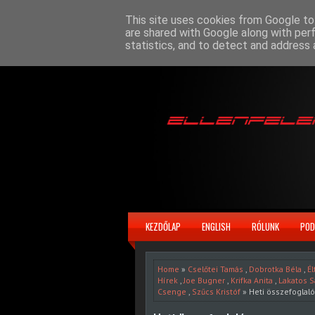
This site uses cookies from Google to 
are shared with Google along with per
statistics, and to detect and address 
KEZDŐLAP
ENGLISH
RÓLUNK
POD
Home
»
Cselőtei Tamás
,
Dobrotka Béla
,
Él
Hírek
,
Joe Bugner
,
Krifka Anita
,
Lakatos 
Csenge
,
Szűcs Kristóf
» Heti összefoglaló