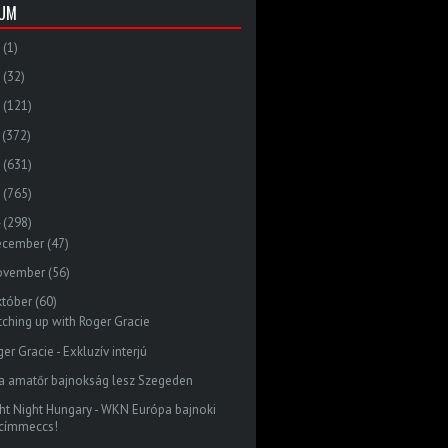
VUM
(1)
(32)
(121)
(372)
(631)
(765)
(298)
ecember
(47)
ovember
(56)
któber
(60)
tching up with Roger Gracie
er Gracie - Exkluzív interjú
ra amatőr bajnokság lesz Szegeden
ght Night Hungary - WKN Európa bajnoki
címmeccs!