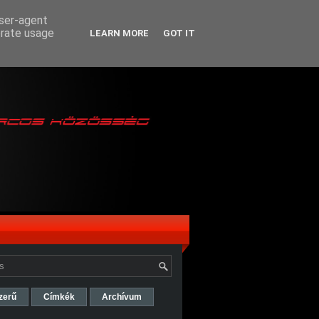
user-agent
erate usage
LEARN MORE
GOT IT
zerű
Címkék
Archívum