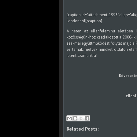
[caption id="attachment_1993" align="ali
Londonból[/caption]
A héten az ellenfelem.hu életében i
közösségünkhöz csatlakozott a 2000-ik k
szakmai együttműködést folytat majd a
és témák, melyek mindkét oldalon elér
jelent számunkra!
Kövessete
ellenf
Related Posts: