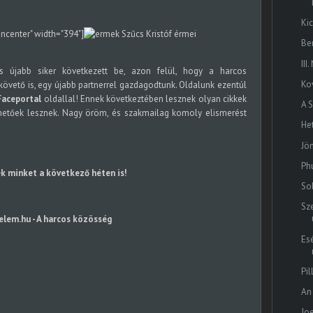
Ki
gncenter" width="394"]
Szűcs Kristóf érmei
Be
II
s újabb siker következett be, azon felül, hogy a harcos
Ko
övető is, egy újabb partnerrel gazdagodtunk. Oldalunk ezentúl
Faceportal
oldallal! Ennek következtében lesznek olyan cikkek
A 
hetőek lesznek. Nagy öröm, és szakmailag komoly elismerést
He
Jö
Phu
k minket a következő héten is!
So
Sz
elem.hu - A harcos közösség
Esé
Pi
An
Jo