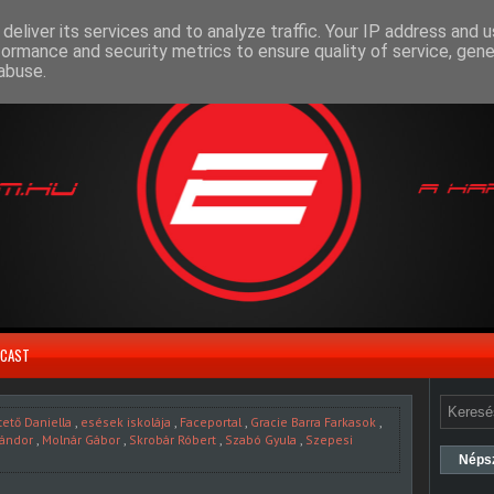
deliver its services and to analyze traffic. Your IP address and 
formance and security metrics to ensure quality of service, gen
abuse.
CAST
tető Daniella
,
esések iskolája
,
Faceportal
,
Gracie Barra Farkasok
,
Sándor
,
Molnár Gábor
,
Skrobár Róbert
,
Szabó Gyula
,
Szepesi
Néps