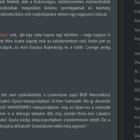
uk Nektek, akik a biztonságos, sérülésmentes eséstechnikák
Fir
cializálódtak, megoldást kínálva sportágaknak és bármely
Fó
obrotka Béla volt segítségünkre ebben egy nagyszerű írással.
Be
Sp
enge
volt, aki egy szép napon egy véletlen – vagy nagyon is
Mu
tt. Mire észbe kapott, már az edzőteremben volt. Aztán jött az
kságok, az első Európa Bajnokság és a többi. Csenge pedig
He
Ph
III
Ki
IK
 hét sem szűkölködött: a Londonban zajló IBJJF Nemzetközi
Ne
Szabó Gyula kategóriájában GI-ben harmadik, No-gi abszolút
istóf ARANYÉRMES kategóriájában, míg az Open-en a második
Sp
-ben is a dobogó tetejére állt, míg szintén NoGi-ben
Lakatos
Ki
abó Gyula pedig súlycsoportjában ezüstérmesek lettek
. De a
 dobogóra állhatott! Gratulálunk nekik még egyszer!
A 
Dan