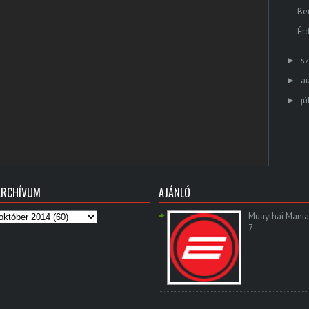
Be
Ér
s
►
a
►
jú
►
ARCHÍVUM
AJÁNLÓ
Muaythai Mania
7