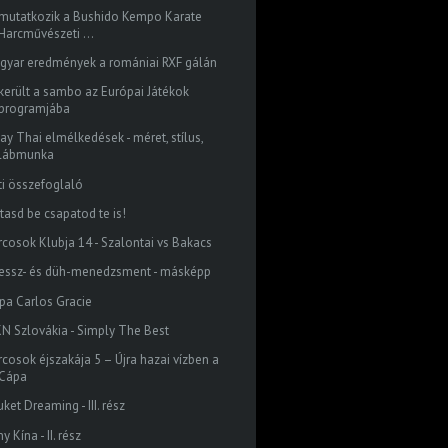
mutatkozik a Bushido Kempo Karate
Harcművészeti ...
gyar eredmények a romániai RXF gálán
került a sambo az Európai Játékok
programjába
ay Thai elmélkedések - méret, stílus,
lábmunka
ti összefoglaló
tasd be csapatod te is!
rcosok Klubja 14 - Szalontai vs Bakacs
ressz- és düh-menedzsment - másképp
pa Carlos Gracie
N Szlovákia - Simply The Best
rcosok éjszakája 5 – Újra hazai vízben a
Cápa
ket Dreaming - III. rész
ny Kína - II. rész