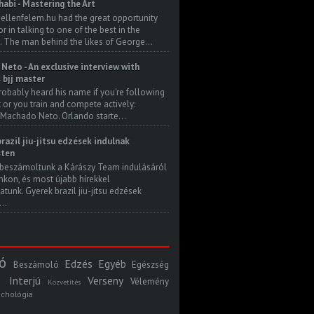
habi - Mastering the Art
 ellenfelem.hu had the great opportunity
 in talking to one of the best in the
. The man behind the likes of George...
Neto - An exclusive interview with
s bjj master
robably heard his name if you're following
t or you train and compete actively:
Machado Neto. Orlando starte...
razil jiu-jitsu edzések indulnak
ten
beszámoltunk a Kárászy Team indulásáról
kon, és most újabb hírekkel
atunk. Gyerek brazil jiu-jitsu edzések
..
ó
Edzés
Egyéb
Beszámoló
Egészség
Interjú
Verseny
Vélemény
Közvetítés
ichológia