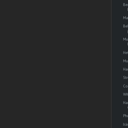
Be
Ma
Be
Mu
He
Mu
Ha
St
Co
WK
Ha
Phu
Irá