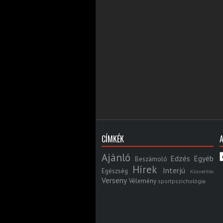
CÍMKÉK
Ajánló
Edzés
Egyéb
Beszámoló
Hírek
Interjú
Egészség
Közvetítés
Verseny
Vélemény
sportpszichológia