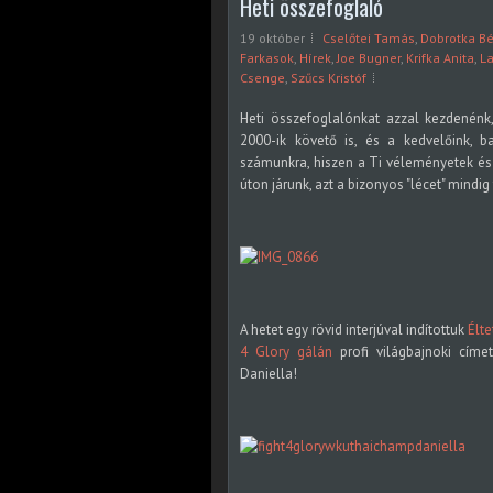
Heti összefoglaló
19 október
Cselőtei Tamás
,
Dobrotka Bé
Farkasok
,
Hírek
,
Joe Bugner
,
Krifka Anita
,
La
Csenge
,
Szűcs Kristóf
Heti összefoglalónkat azzal kezdenénk
2000-ik követő is, és a kedvelőink, 
számunkra, hiszen a Ti véleményetek és 
úton járunk, azt a bizonyos "lécet" mindig
A hetet egy rövid interjúval indítottuk
Élte
4 Glory gálán
profi világbajnoki címe
Daniella!