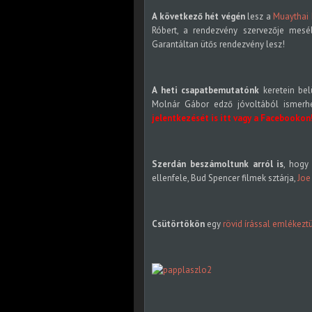
A következő hét végén
lesz a
Muaythai
Róbert, a rendezvény szervezője mesé
Garantáltan ütős rendezvény lesz!
A heti csapatbemutatónk
keretein bel
Molnár Gábor edző jóvoltából ismerh
jelentkezését is
itt
vagy a
Facebookon
Szerdán beszámoltunk arról is
, hogy
ellenfele, Bud Spencer filmek sztárja,
Joe
Csütörtökön
egy
rövid írással emlékez