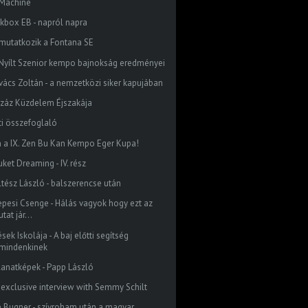
Machine
ckbox EB - napról napra
mutatkozik a Fontana SE
I. Nyílt Szenior kempo bajnokság eredményei
vács Zoltán - a nemzetközi siker kapujában
Száz Küzdelem Éjszakája
ti összefoglaló
n a IX. Zen Bu Kan Kempo Eger Kupa!
ket Dreaming - IV. rész
ltész László - balszerencse után
epesi Csenge - Hálás vagyok hogy ezt az
utat jár...
sek Iskolája - A baj előtti segítség
mindenkinek
llanatképek - Papp László
 exclusive interview with Semmy Schilt
e Bugner - szívroham után a magyar