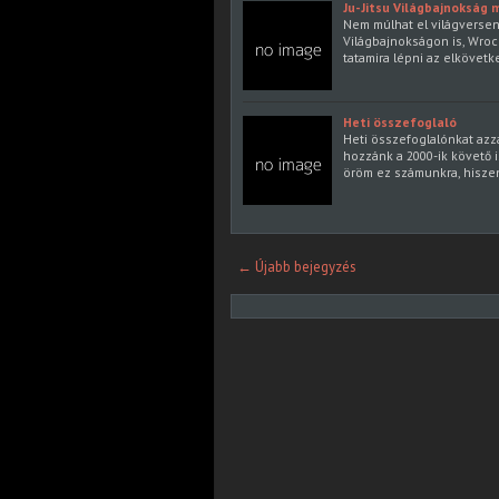
Ju-Jitsu Világbajnokság 
Nem múlhat el világverseny
Világbajnokságon is, Wroc
tatamira lépni az elkövet
Heti összefoglaló
Heti összefoglalónkat azz
hozzánk a 2000-ik követő i
öröm ez számunkra, hisze
← Újabb bejegyzés