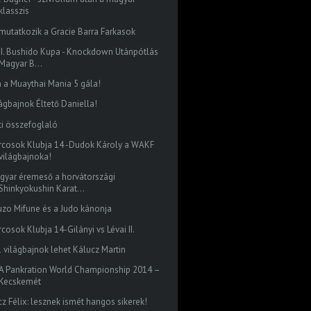
klasszis
mutatkozik a Gracie Barra Farkasok
II. Bushido Kupa - Knockdown Utánpótlás
Magyar B...
n a Muaythai Mania 5 gála!
lágbajnok Éltető Daniella!
ti összefoglaló
rcosok Klubja 14 -Dudok Károly a WAKF
világbajnoka!
gyar éremeső a horvátországi
Shinkyokushin Karat...
uzo Mifune és a Judo kánonja
cosok Klubja 14-Gilányi vs Lévai II.
1 világbajnok lehet Kálucz Martin
LA Pankration World Championship 2014 –
Kecskemét
cz Félix: lesznek ismét hangos sikerek!