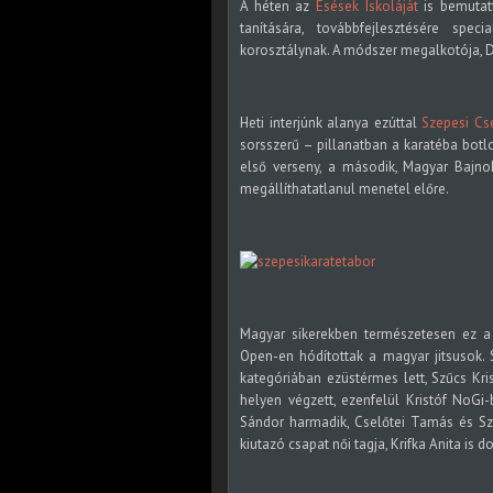
A héten az
Esések Iskoláját
is bemutatt
tanítására, továbbfejlesztésére spe
korosztálynak. A módszer megalkotója, D
Heti interjúnk alanya ezúttal
Szepesi Cs
sorsszerű – pillanatban a karatéba botlo
első verseny, a második, Magyar Bajno
megállíthatatlanul menetel előre.
Magyar sikerekben természetesen ez a
Open-en hódítottak a magyar jitsusok.
kategóriában ezüstérmes lett
,
Szűcs Kr
helyen végzett
, ezenfelül Kristóf NoGi
Sándor harmadik, Cselőtei Tamás és Sz
kiutazó csapat női tagja, Krifka Anita is