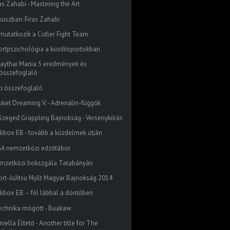
as Zahabi - Mastering the Art
kuszban: Firas Zahabi
mutatkozik a Cutler Fight Team
ortpszichológia a küzdősportokban
aythai Mania 5 eredmények és
összefoglaló
ti összefoglaló
uket Dreaming V. - Adrenalin-függők
. Szeged Grappling Bajnokság - Versenykiírás
ckbox EB - tovább a küzdelmek útján
GA nemzetközi edzőtábor
mzetközi bokszgála Tatabányán
ort-JuJitsu Nyílt Magyar Bajnokság 2014
ckbox EB – fél lábbal a döntőben
technika mögött - Buakaw
iella Éltető - Another title for The