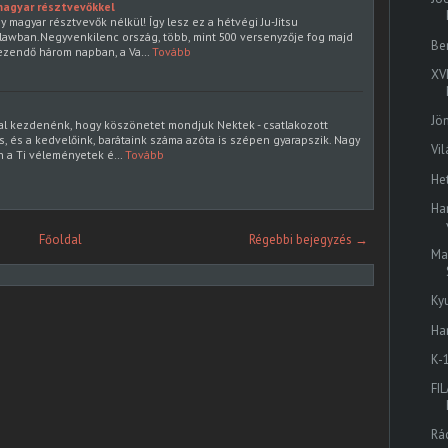
magyar résztvevőkkel
 magyar résztvevők nélkül! Így lesz ez a hétvégi Ju-Jitsu
lawban.Negyvenkilenc ország, több, mint 500 versenyzője fog majd
Be
kezendő három napban, a Va…
Tovább
XV
Jö
al kezdenénk, hogy köszönetet mondjuk Nektek - csatlakozott
s, és a kedvelőink, barátaink száma azóta is szépen gyarapszik. Nagy
Vi
n a Ti véleményetek é…
Tovább
He
Ha
Főoldal
Régebbi bejegyzés →
Ma
Ky
Har
K-
FI
Rá