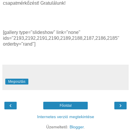
csapatmérkőzést! Gratulálunk!
[gallery type="slideshow" link="none"
ids="2193,2192,2191,2190,2189,2188,2187,2186,2185"
orderby="rand"]
Megosztás
‹
›
Főoldal
Internetes verzió megtekintése
Üzemeltető:
Blogger
.