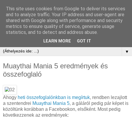
This site uses cookies from Google to deliver its services
and to analyze traffic. Your IP address and user-agent are
shared with Google along with performance and security
metrics to ensure quality of service, generate usage
statistics, and to detect and address abuse.
LEARN MORE
GOT IT
▼
Muaythai Mania 5 eredmények és
összefoglaló
Ahogy
heti összefoglalónkban is megírtuk
, rendben lezajlott
a szentendrei
Muaythai Mania 5
, a gáláról pedig pár képet is
közöltünk korábban a Facebookon, elsőként. Most pedig
következzenek az eredmények: