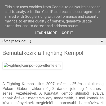
This site uses cookies from Google to deliver its services
and to analyze traffic. Your IP address and user-agent are
shared with Google along with performance and security
metrics to ensure quality of service, generate usage
statistics, and to detect and address abuse.
LEARN MORE
GOT IT
▼
Bemutatkozik a Fighting Kempo!
A Fighting Kempo stílus 2007. március 25-én alakult meg
Pokorni Gábor - akkor még 2. danos, jelenleg 4. danos -
sensei vezetésével. A Kurayfat Kempo stílusból leválva
annak értékeit megtartva egy modernebb, a mai kornak és
követelményeknek megfelelőbb, harcosabb harcművészeti