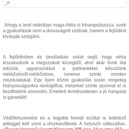
Ahogy a lenti videóban maga Attila is kihangsúlyozza, ezek
a gyakorlások nem a durvaságról szólnak, hanem a fejlődést
kívánják szolgálni.
A fejlődésben és tanulásban sokat segít, hogy néha
kiszakadunk a megszokott közegből, ahol akár évek óta
edzünk, ugyanazokkal a partnerekkel készülünk
mérkőzésről-mérkőzésre, ismerve szinte minden
mozdulatukat. Egy ilyen közös gyakorlás során rengeteg
hiányosságunkra rávilágíthat, melyeket szinte azonnal el is
kezdhetünk orvosolni. Emellett természetesen a jó hangulat
is garantált!
Védőfelszerelést és a legjobb formát ezúttal is kötelező
jelleggel kell vinni a résztvevőknek. A helyszín változatlan,