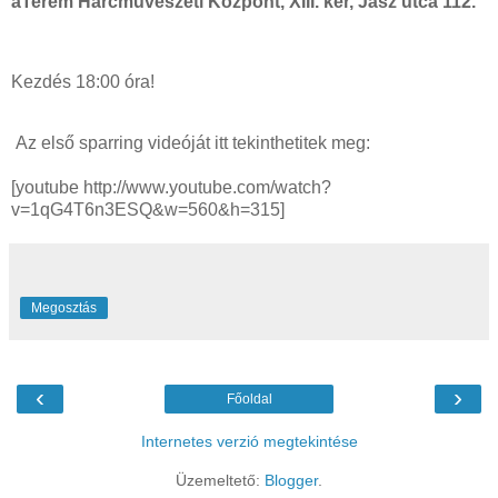
aTerem Harcművészeti Központ, XIII. ker, Jász utca 112.
Kezdés 18:00 óra!
Az első sparring videóját itt tekinthetitek meg:
[youtube http://www.youtube.com/watch?
v=1qG4T6n3ESQ&w=560&h=315]
Megosztás
‹
›
Főoldal
Internetes verzió megtekintése
Üzemeltető:
Blogger
.