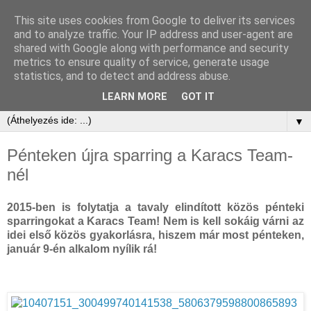
This site uses cookies from Google to deliver its services
and to analyze traffic. Your IP address and user-agent are
shared with Google along with performance and security
metrics to ensure quality of service, generate usage
statistics, and to detect and address abuse.
LEARN MORE
GOT IT
▼
Pénteken újra sparring a Karacs Team-
nél
2015-ben is folytatja a tavaly elindított közös pénteki
sparringokat a Karacs Team! Nem is kell sokáig várni az
idei első közös gyakorlásra, hiszem már most pénteken,
január 9-én alkalom nyílik rá!