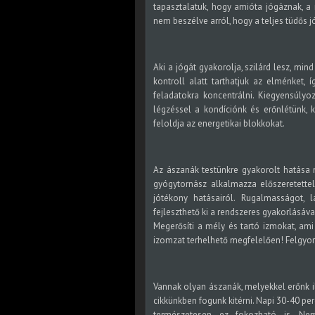
tapasztalatuk, hogy amióta jógáznak, a 
nem beszélve arról, hogy a teljes tüdős j
Aki a jógát gyakorolja, szilárd lesz, min
kontroll alatt tarthatjuk az elménket,
feladatokra koncentrálni. Kiegyensúlyo
légzéssel a kondíciónk és erőnlétünk, ki
feloldja az energetikai blokkokat.
Az ászanák testünkre gyakorolt hatása m
gyógytornász alkalmazza előszeretette
jótékony hatásairól. Rugalmasságot,
fejleszthető ki a rendszeres gyakorlásáva
Megerősíti a mély és tartó izmokat, ami
izomzat terhelhető megfelelően! Felgyors
Vannak olyan ászanák, melyekkel erőnk i
cikkünkben fogunk kitérni. Napi 30-40 pe
természetesen ez fokozható is. N