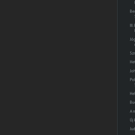
Be
II
Jóg
Sz
He
Jo
Po
Hel
Bu
A 
Új
Ju