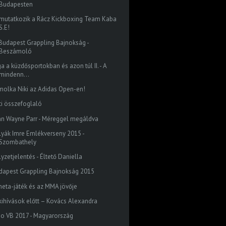
Budapesten
mutatkozik a Rácz Kickboxing Team Kaba
S.E!
I. Budapest Grappling Bajnokság -
Beszámoló
a a küzdősportokban és azon túl II. - A
mindenn...
molka Niki az Adidas Open-en!
ti összefoglaló
hn Wayne Parr - Méreggel megáldva
lyák Imre Emlékverseny 2015 -
Szombathely
yzetjelentés - Éltető Daniella
dapest Grappling Bajnokság 2015
meta-játék és az MMA jövője
 kihívások előtt – Kovács Alexandra
do VB 2017 - Magyarország