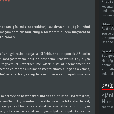
r Tamás
Firas Za
Recently
and honor
business
Orlando 
tokban (és más sportokban) alkalmazni a jógát, némi
Austria'
ör magam sem tudtam, amíg a Mesterem el nem magyarázta
You've p
re-törően.
the spor
Orlando 
Gyerek b
 és nagy becsben tartják a különböző népcsoportok. A Shaolin
Budapes
tes mozgásformára épül az önvédelmi rendszerük. Egy olyan
Nemrég 
 a fegyvereket kezdetben mellőzték, hisz' az szembement az
honlapun
zetben és mozgáskultúrában megtalálható a jóga és a válasz,
szolgálh
indulnak.
lművé tette, hogy ez egy teljesen tökéletes mozgásforma, ami
CÍMKÉK
Ajánl
 minél többen hasznosítani tudják az életükben. Hozzáteszem,
Hírek
enkezőleg. Úgy szeretném továbbadni ezt a tökéletes tudást,
lejegyezték. Először is szeretnék néhány példát felhozni, olyan
sportpsz
agy sikereket értek el és gyakorolják a jógát. Az volt a