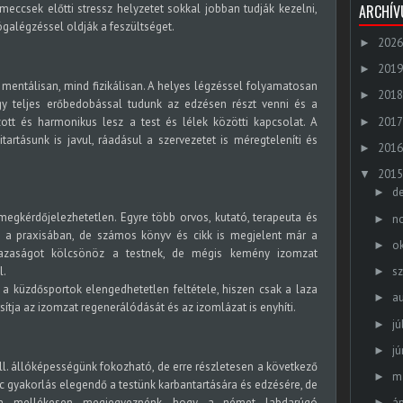
ARCHÍ
meccsek előtti stressz helyzetet sokkal jobban tudják kezelni,
ógalégzéssel oldják a feszültséget.
2026
►
2019
►
d mentálisan, mind fizikálisan. A helyes légzéssel folyamatosan
2018
►
 így teljes erőbedobással tudunk az edzésen részt venni és a
2017
zott és harmonikus lesz a test és lélek közötti kapcsolat. A
►
tartásunk is javul, ráadásul a szervezetet is méregteleníti és
2016
►
2015
▼
d
►
egkérdőjelezhetetlen. Egyre több orvos, kutató, terapeuta és
n
►
l a praxisában, de számos könyv és cikk is megjelent már a
o
►
 lazaságot kölcsönöz a testnek, de mégis kemény izomzat
l.
s
►
 a küzdősportok elengedhetetlen feltétele, hiszen csak a laza
a
►
ítja az izomzat regenerálódását és az izomlázat is enyhíti.
jú
►
jú
►
ll. állóképességünk fokozható, de erre részletesen a következő
m
►
rc gyakorlás elegendő a testünk karbantartására és edzésére, de
em mellékesen megjegyeznénk, hogy a német labdarúgó
áp
►