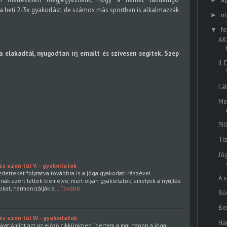
 a heti 2-3x gyakorlást, de számos más sportban is alkalmazzák
m
►
fe
▼
AK
 elakadtál, nyugodtan írj emailt és szívesen segítek. Szép
II
Lá
Me
Pi
Tí
Jó
s azon túl V. – gyakorlatok
etteket folytatva továbbra is a jóga gyakorlati részével
A s
ák azért lettek kiemelve, mert olyan gyakorlatok, amelyek a nyújtás
mokat, harmonizálják a…
Tovább
Bú
Be
s azon túl IV. - gyakorlatok
Ha
at!Amint azt az előző cikkünkben ígértem a mai napon a jóga