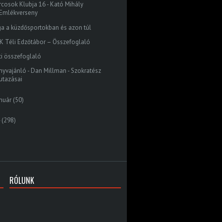
rcosok Klubja 16 - Kató Mihály
Emlékverseny
ga a küzdősportokban és azon túl
K Téli Edzőtábor – Összefoglaló
ti összefoglaló
nyvajánló - Dan Millman - Szokratész
utazásai
nuár
(50)
(298)
RÓLUNK