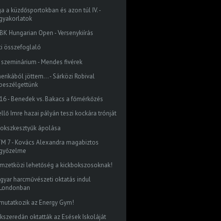
ga a küzdősportokban és azon túl IV. -
gyakorlatok
 ZBK Hungarian Open - Versenykiírás
ti összefoglaló
J szeminárium - Mendes fivérek
rikából jöttem... - Sárközi Robival
beszélgettünk
16 - Benedek vs. Bakacs a főmérkőzés
llő Imre hazai pályán teszi kockára trónját
bokszkesztyűk ápolása
M 7 - Kovács Alexandra magabiztos
győzelme
mzetközi lehetőség a kickbokszosoknak!
gyar harcművészeti oktatás indul
Londonban
mutatkozik az Energy Gym!
íkszeredán oktatták az Esések Iskoláját