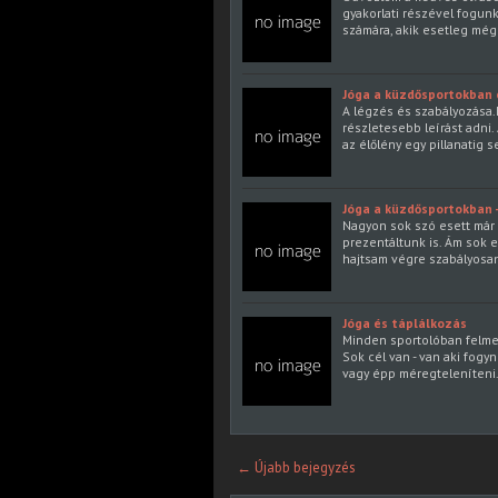
gyakorlati részével fogun
számára, akik esetleg még
Jóga a küzdősportokban 
A légzés és szabályozása.
részletesebb leírást adni. 
az élőlény egy pillanatig
Jóga a küzdősportokban 
Nagyon sok szó esett már 
prezentáltunk is. Ám sok 
hajtsam végre szabályosan
Jóga és táplálkozás
Minden sportolóban felmer
Sok cél van - van aki fogy
vagy épp méregteleníteni
← Újabb bejegyzés