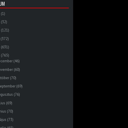
VUM
(1)
(32)
(121)
(372)
(631)
(765)
ecember
(46)
ovember
(60)
któber
(70)
zeptember
(69)
ugusztus
(76)
lius
(69)
nius
(70)
ájus
(73)
rilis
(65)