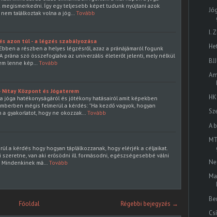
k megismerkedni. Így egy teljesebb képet tudunk nyújtani azok
Jó
 nem találkoztak volna a jóg…
Tovább
I.
és azon túl - a légzés szabályozása
He
Ebben a részben a helyes légzésről, azaz a pránájámaról fogunk
A prána szó összefoglalva az univerzális életerőt jelenti, mely nélkül
BJ
 sem lenne kép…
Tovább
Ame
- Nitay Központ és Jógaterem
HK
a jóga hatékonyságáról és jótékony hatásairól amit képekben
emberben mégis felmerül a kérdés: "Ha kezdő vagyok, hogyan
Sze
 a gyakorlatot, hogy ne okozzak…
Tovább
A 
MT
ül a kérdés hogy hogyan táplálkozzanak, hogy elérjék a céljaikat.
ni szeretne, van aki erősödni ill. formásodni, egészségesebbé válni
Ne
. Mindenkinek má…
Tovább
Ma
Be
Főoldal
Régebbi bejegyzés →
Cs