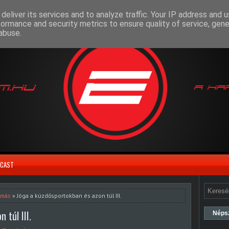
deliver its services and to analyze traffic. Your IP address and 
formance and security metrics to ensure quality of service, gen
abuse.
CAST
amás
» Jóga a küzdősportokban és azon túl III.
 túl III.
Néps