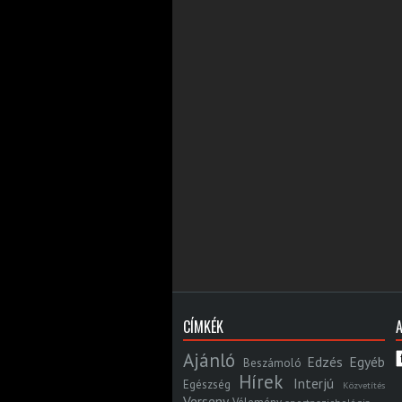
CÍMKÉK
Ajánló
Edzés
Egyéb
Beszámoló
Hírek
Interjú
Egészség
Közvetítés
Verseny