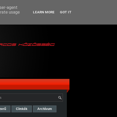
user-agent
erate usage
LEARN MORE
GOT IT
zerű
Címkék
Archívum