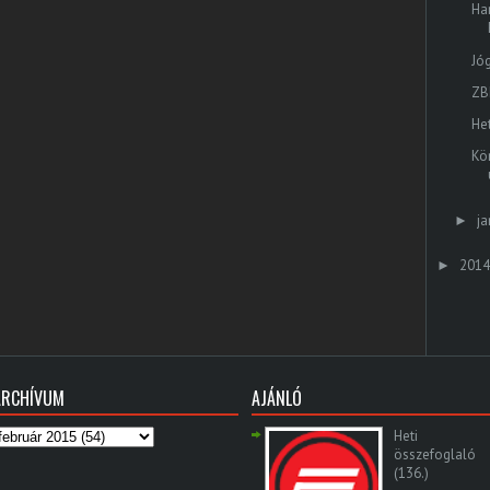
Ha
Jó
ZB
He
Kö
ja
►
2014
►
ARCHÍVUM
AJÁNLÓ
Heti
összefoglaló
(136.)