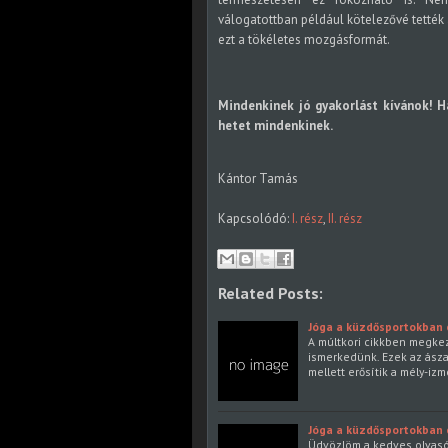
válogatottban például kötelezővé tették
ezt a tökéletes mozgásformát.
Mindenkinek jó gyakorlást kívánok! Ha
hetet mindenkinek.
Kántor Tamás
Kapcsolódó:
I. rész
,
II. rész
Related Posts:
Jóga a küzdősportokban é
A múltkori cikkben megkezd
ismerkedünk. Ezek az ászan
mellett erősítik a mély-iz
Jóga a küzdősportokban é
Üdvözlöm a kedves olvasók