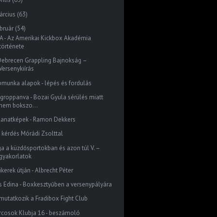
árcius
(63)
bruár
(54)
A - Az Amerikai Kickbox Akadémia
története
. Debrecen Grappling Bajnokság –
Versenykiírás
bmunka alapok - lépés és fordulás
groppanva - Bozai Gyula sérülés miatt
nem bokszo...
llanatképek - Ramon Dekkers
z kérdés Mórádi Zsolttal
ga a küzdősportokban és azon túl V. –
gyakorlatok
ikerek útján - Albrecht Péter
s Edina - Boxkesztyűben a versenypályára
mutatkozik a Fradibox Fight Club
rcosok Klubja 16 - beszámoló