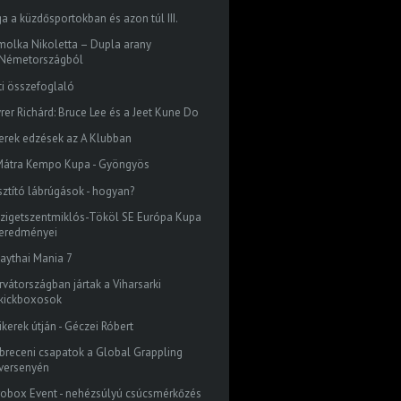
ga a küzdősportokban és azon túl III.
molka Nikoletta – Dupla arany
Németországból
ti összefoglaló
yrer Richárd: Bruce Lee és a Jeet Kune Do
erek edzések az A Klubban
. Mátra Kempo Kupa - Gyöngyös
sztító lábrúgások - hogyan?
Szigetszentmiklós-Tököl SE Európa Kupa
eredményei
aythai Mania 7
rvátországban jártak a Viharsarki
kickboxosok
ikerek útján - Géczei Róbert
breceni csapatok a Global Grappling
versenyén
robox Event - nehézsúlyú csúcsmérkőzés