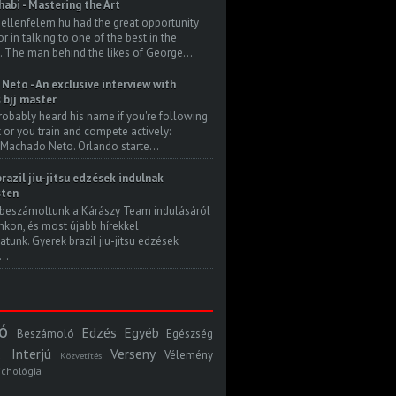
habi - Mastering the Art
 ellenfelem.hu had the great opportunity
 in talking to one of the best in the
. The man behind the likes of George...
Neto - An exclusive interview with
s bjj master
robably heard his name if you're following
t or you train and compete actively:
Machado Neto. Orlando starte...
razil jiu-jitsu edzések indulnak
ten
beszámoltunk a Kárászy Team indulásáról
kon, és most újabb hírekkel
atunk. Gyerek brazil jiu-jitsu edzések
..
ó
Edzés
Egyéb
Beszámoló
Egészség
Interjú
Verseny
Vélemény
Közvetítés
ichológia