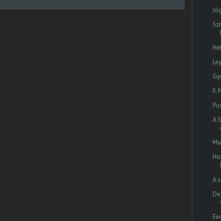
Jó
Sz
He
Le
Gy
II
Pu
A 
Mu
Ho
A s
De
Fe