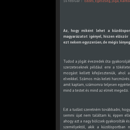
16 február
Edzés
,
Egészség
,
jóga
,
Kánto
Az, hogy miként lehet a küzdőspor
magyarázatot igényel, hiszen elősz
ezt nekem egyszerűen, de mégis lényeg
Tudod a jógát évezredek óta gyakorolják
szerzeteseknek például erre a tökéle
mozgást kellett kifejleszteniük, ahol
elveikkel. Számos más keleti harcművés
amit kaptam, számomra teljesen egyérte
mind a testet és mind az elmét megedzi.
Ezt a tudást szeretném továbbadni, hogy
semmi újat nem találtam ki, éppen ell
ahogy azt a nagy bölcsek gyakorolták és 
személyektől, akik a küzdősportban n