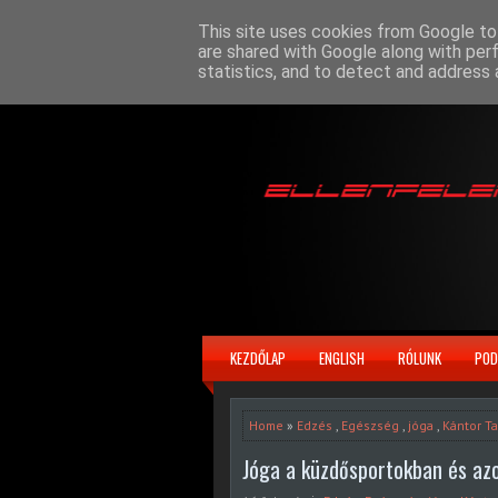
This site uses cookies from Google to 
are shared with Google along with per
statistics, and to detect and address 
KEZDŐLAP
ENGLISH
RÓLUNK
POD
Home
»
Edzés
,
Egészség
,
jóga
,
Kántor T
Jóga a küzdősportokban és azon