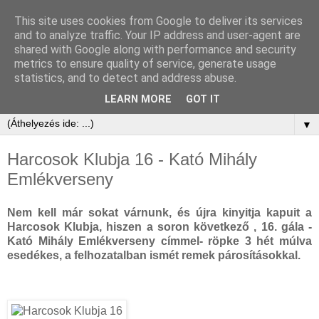
This site uses cookies from Google to deliver its services
and to analyze traffic. Your IP address and user-agent are
shared with Google along with performance and security
metrics to ensure quality of service, generate usage
statistics, and to detect and address abuse.
LEARN MORE
GOT IT
▼
Harcosok Klubja 16 - Kató Mihály
Emlékverseny
Nem kell már sokat várnunk, és újra kinyitja kapuit a
Harcosok Klubja, hiszen a soron következő , 16. gála -
Kató Mihály Emlékverseny címmel- röpke 3 hét múlva
esedékes, a felhozatalban ismét remek párosításokkal.