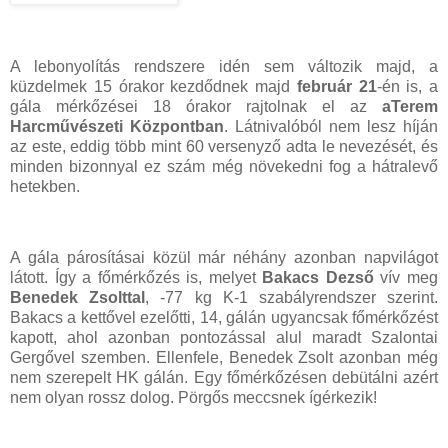
A lebonyolítás rendszere idén sem változik majd, a
küzdelmek 15 órakor kezdődnek majd
február 21
-én is, a
gála mérkőzései 18 órakor rajtolnak el az
aTerem
Harcművészeti Központban
. Látnivalóból nem lesz híján
az este, eddig több mint 60 versenyző adta le nevezését, és
minden bizonnyal ez szám még növekedni fog a hátralevő
hetekben.
A gála párosításai közül már néhány azonban napvilágot
látott. Így a főmérkőzés is, melyet
Bakacs Dezső
vív meg
Benedek Zsolttal
, -77 kg K-1 szabályrendszer szerint.
Bakacs a kettővel ezelőtti, 14, gálán ugyancsak főmérkőzést
kapott, ahol azonban pontozással alul maradt Szalontai
Gergővel szemben. Ellenfele, Benedek Zsolt azonban még
nem szerepelt HK gálán. Egy főmérkőzésen debütálni azért
nem olyan rossz dolog. Pörgős meccsnek ígérkezik!