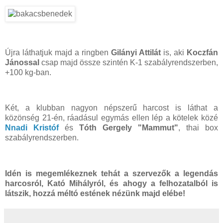
Újra láthatjuk majd a ringben
Gilányi Attilát
is, aki
Koczfán
Jánossal
csap majd össze szintén K-1 szabályrendszerben,
+100 kg-ban.
Két, a klubban nagyon népszerű harcost is láthat a
közönség 21-én, ráadásul egymás ellen lép a kötelek közé
Nnadi Kristóf
és
Tóth Gergely "Mammut"
, thai box
szabályrendszerben.
Idén is megemlékeznek tehát a szervezők a legendás
harcosról, Kató Mihályról, és ahogy a felhozatalból is
látszik, hozzá méltó estének nézünk majd elébe!