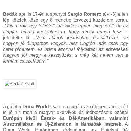
Bedák
április 17-én a spanyol
Sergio Romero
(8-4-3) ellen
lép kötelek közé egy 8 menetre tervezett küzdelem során.
„Láttam róla egy felvételt, bár akkor éppen megsérült, de az
alapján bátran kijelenthetem, hogy remek bunyó lesz”
–
jelentette ki.
„Nem akarok jóslásokba bocsátkozni, de
nagyon jó állapotban vagyok, hisz Cegléd után csak egy
hetet pihentem, és utána azonnal folytattam az edzéseket.
Nagyon jól megy a kesztyűzés, s még két hetem van a
formám csiszolására.”
A gálát a
Duna World
csatorna sugározza élőben, ami azért
is jó hír, mert a magyar ökölvívók és mérkőzéseik ezáltal
Európán kívül Észak- és Dél-Amerikában, valamint
Ausztráliában és Új-Zélandon is láthatóak lesznek.
A
Duna World Európában kódolatlanul az Eutelsat 9A