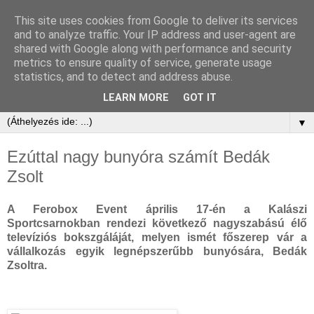
This site uses cookies from Google to deliver its services
and to analyze traffic. Your IP address and user-agent are
shared with Google along with performance and security
metrics to ensure quality of service, generate usage
statistics, and to detect and address abuse.
LEARN MORE
GOT IT
▼
Ezúttal nagy bunyóra számít Bedák
Zsolt
A Ferobox Event április 17-én a Kalászi
Sportcsarnokban rendezi következő nagyszabású élő
televíziós bokszgáláját, melyen ismét főszerep vár a
vállalkozás egyik legnépszerűbb bunyósára, Bedák
Zsoltra.