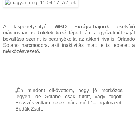
A kispehelysúlyú
WBO Európa-bajnok
ökölvívó
márciusban is kötelek közé lépett, ám a győzelmét saját
bevallása szerint is beárnyékolta az akkori rivális, Orlando
Solano harcmodora, akit inaktivitás miatt le is léptetett a
mérkőzésvezető.
„Én mindent elkövettem, hogy jó mérkőzés
legyen, de Solano csak futott, vagy fogott.
Bosszús voltam, de ez már a múlt.” – fogalmazott
Bedák Zsolt.