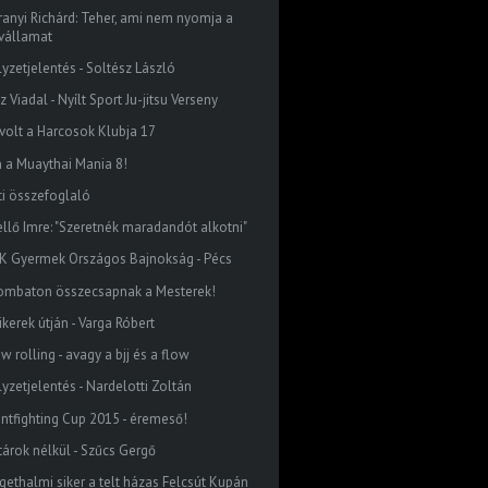
ranyi Richárd: Teher, ami nem nyomja a
vállamat
lyzetjelentés - Soltész László
z Viadal - Nyílt Sport Ju-jitsu Verseny
 volt a Harcosok Klubja 17
n a Muaythai Mania 8!
ti összefoglaló
ellő Imre: "Szeretnék maradandót alkotni"
K Gyermek Országos Bajnokság - Pécs
ombaton összecsapnak a Mesterek!
ikerek útján - Varga Róbert
w rolling - avagy a bjj és a flow
lyzetjelentés - Nardelotti Zoltán
intfighting Cup 2015 - éremeső!
tárok nélkül - Szűcs Gergő
igethalmi siker a telt házas Felcsút Kupán