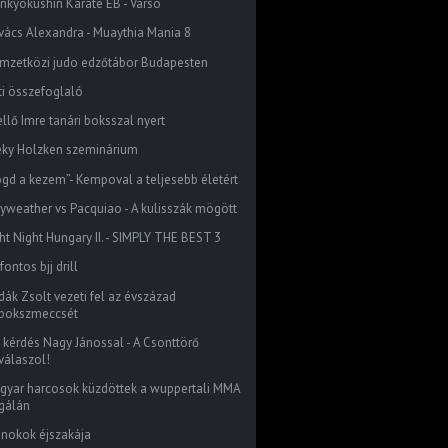
inkyokushin Karate EB - Varsó
vács Alexandra - Muaythia Mania 8
mzetközi judo edzőtábor Budapesten
ti összefoglaló
ellő Imre tanári boksszal nyert
eky Holzken szeminárium
ogd a kezem”- Kempoval a teljesebb életért
yweather vs Pacquiao - A kulisszák mögött
ght Night Hungary II. - SIMPLY THE BEST 3
fontos bjj drill
dák Zsolt vezeti fel az évszázad
bokszmeccsét
z kérdés Nagy Jánossal - A Csonttörő
válaszol!
gyar harcosok küzdöttek a wuppertali MMA
gálán
jnokok éjszakája