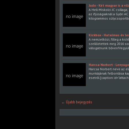
Judo - Két magyar is a vi
A Hell-Miskolci JC csillaga
az ifjúságiaknál a Győri AC
kilogrammos súlycsoportb
Kickbox - Hatalmas év le
A nemzetközi, főleg a kick
szellőztettek meg 2016 sor
válogatnunk bőven!Vegyük
Harcsa Norbert - Lenyugod
Harcsa Norbert neve az el
munkájának felbontása ka
esetről.[caption id="attac
← Újabb bejegyzés