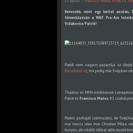
25 április
Francisco Matos
,
Hírek
,
K1
,
Vid
Kevesebb, mint egy héttel azután,
főmérkőzésén
a WKF Pro-Am Interko
Vidákovics Patrik!
Patrik nem nagyon pazarolja az idejé
Becarbasic-et
, ma pedig már Svájcban vá
Thaibox és MMA mérkőzések szerepelnek 
Patrik és
Francisco Matos
, K1 szabályren
Matos portugál származású, de Svájcban 
mai meccs után már Christian Milea vár
bunyós, aki inkább lábbal aktív, kezeit k