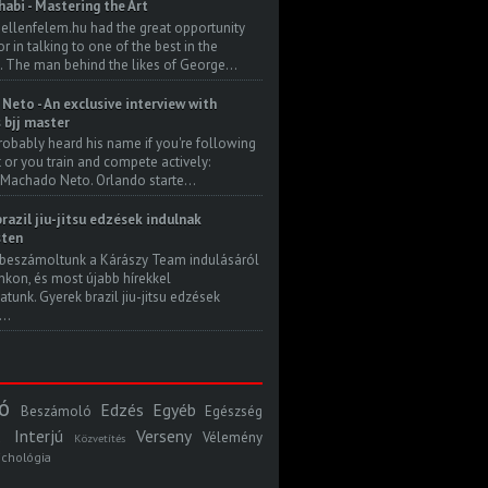
habi - Mastering the Art
 ellenfelem.hu had the great opportunity
 in talking to one of the best in the
. The man behind the likes of George...
Neto - An exclusive interview with
s bjj master
robably heard his name if you're following
t or you train and compete actively:
Machado Neto. Orlando starte...
razil jiu-jitsu edzések indulnak
ten
beszámoltunk a Kárászy Team indulásáról
kon, és most újabb hírekkel
atunk. Gyerek brazil jiu-jitsu edzések
..
ó
Edzés
Egyéb
Beszámoló
Egészség
Interjú
Verseny
Vélemény
Közvetítés
ichológia