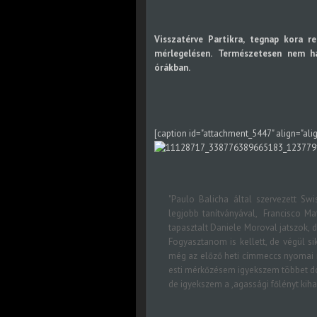
Visszatérve Partikra, tegnap kora r
mérlegelésen.
Természetesen nem ha
órákban.
[caption id="attachment_5447" align="ali
"Paulo Balicha által szervezett Sw
legjobb tanítványával, Francisco M
tapasztalt Daniele Moroval jatszok, d
Fogyasztanom is kellett, de végül s
még az előző heti címmeccs nyomai r
esti mérkőzésem igyekszem többet dol
de igyekszem a ,agassági főlényt kiha