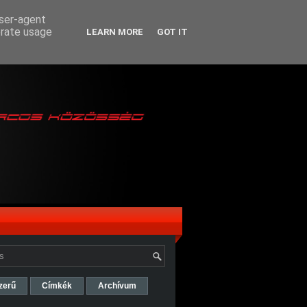
user-agent
erate usage
LEARN MORE
GOT IT
zerű
Címkék
Archívum