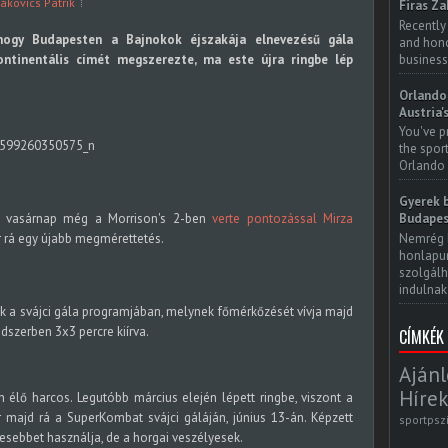
ákovics Patrik
Firas Za
Recently
 hogy Budapesten a Bajnokok éjszakája elnevezésű gála
and honor
business
ntinentális címét megszerezte, ma este újra ringbe lép
Orlando 
Austria'
You've p
the spor
Orlando 
Gyerek b
t, vasárnap még a Morrison's 2-ben
verte pontozással Mirza
Budapes
Nemrég 
r rá egy újabb megmérettetés.
honlapun
szolgálh
indulnak.
a svájci gála programjában, melynek főmérkőzését vívja majd
dszerben 3x3 percre kiírva.
CÍMKÉK
Ajánl
Hírek
élő harcos. Legutóbb március elején lépett ringbe, viszont a
 majd rá a SuperKombat svájci gáláján, június 13-án. Képzett
sportpsz
evesebbet használja, de a horgai veszélyesek.