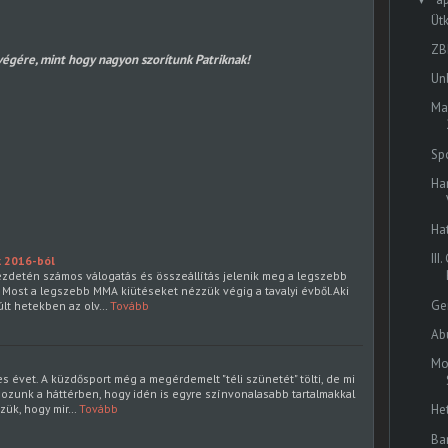
Ütk
ZB
 végére, mint hogy nagyon szorítunk Patriknak!
Un
Ma
Sp
Ha
Ha
II
k 2016-ból
ezdetén számos válogatás és összeállítás jelenik meg a legszebb
. Most a legszebb MMA kiütéseket nézzük végig a tavalyi évből.Aki
Ge
últ hetekben az olv…
Tovább
Ab
Mo
 évet. A küzdősport még a megérdemelt "téli szünetét" tölti, de mi
gozunk a háttérben, hogy idén is egyre színvonalasabb tartalmakkal
zzük, hogy mir…
Tovább
He
Ba