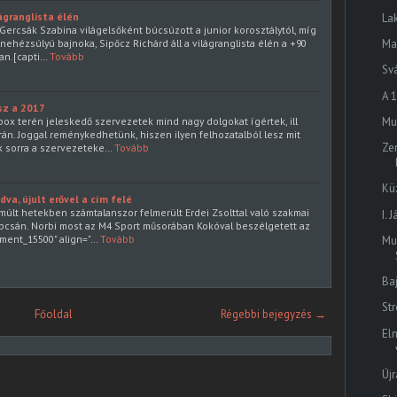
lágranglista élén
La
, Gercsák Szabina világelsőként búcsúzott a junior korosztálytól, míg
 nehézsúlyú bajnoka, Sipőcz Richárd áll a világranglista élén a +90
Ma
an.[capti…
Tovább
Sv
A 
sz a 2017
box terén jeleskedő szervezetek mind nagy dolgokat ígértek, ill
Mu
án. Joggal reménykedhetünk, hiszen ilyen felhozatalból lesz mit
Ze
 sorra a szervezeteke…
Tovább
Kü
va, újult erővel a cím felé
múlt hetekben számtalanszor felmerült Erdei Zsolttal való szakmai
I. 
pcsán. Norbi most az M4 Sport műsorában Kokóval beszélgetett az
hment_15500" align="…
Tovább
Mua
Ba
Str
Főoldal
Régebbi bejegyzés →
El
Új