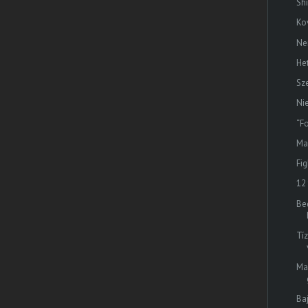
Sh
Ko
Ne
He
Sz
Ni
“F
Ma
Fi
12 
Be
Tí
Ma
Ba