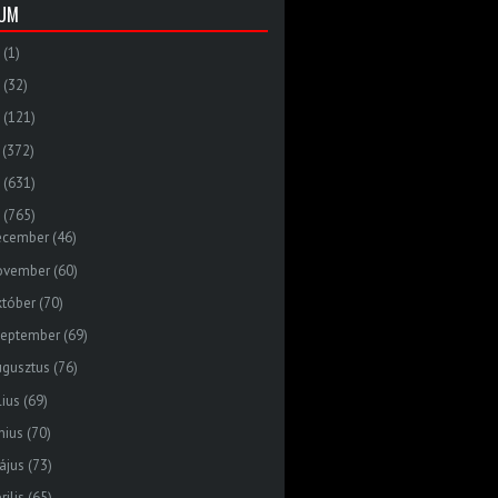
VUM
(1)
(32)
(121)
(372)
(631)
(765)
ecember
(46)
ovember
(60)
któber
(70)
zeptember
(69)
ugusztus
(76)
lius
(69)
nius
(70)
ájus
(73)
rilis
(65)