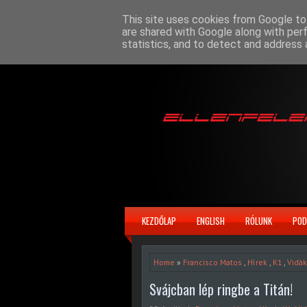
This site uses cookies from Google to 
are shared with Google along with per
statistics, and to detect and address 
KEZDŐLAP
ENGLISH
RÓLUNK
POD
Home
»
Francisco Matos
,
Hírek
,
K1
,
Vidák
Svájcban lép ringbe a Titán!