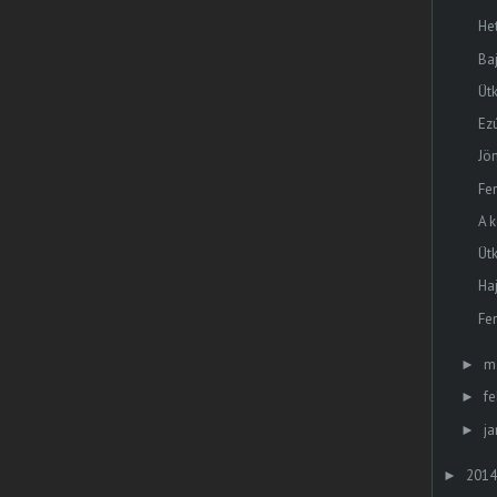
He
Ba
Üt
Ez
Jö
Fe
A k
Ütk
Ha
Fe
m
►
fe
►
ja
►
2014
►