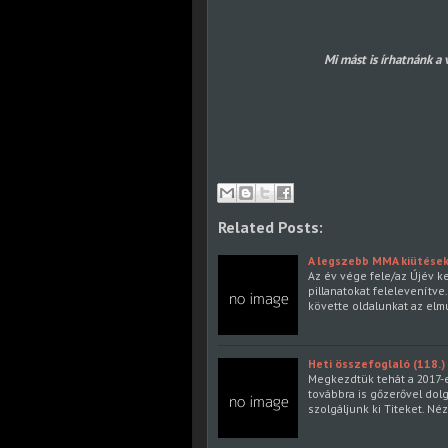
Mi mást is írhatnánk a
Related Posts:
A legszebb MMA kiütése
Az év vége fele/az Újév k
pillanatokat felelevenítve
követte oldalunkat az elm
Heti összefoglaló (118.)
Megkezdtük tehát a 2017-es
továbbra is gőzerővel dol
szolgáljunk ki Titeket. Né