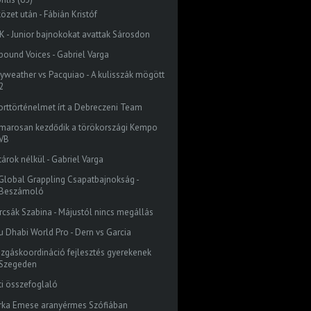
özet után - Fábián Kristóf
K - Junior bajnokokat avattak Sárosdon
bound Voices - Gabriel Varga
yweather vs Pacquiao - A kulisszák mögött
2
orttörténelmet írt a Debreczeni Team
marosan kezdődik a törökországi Kempo
VB
tárok nélkül - Gabriel Varga
I. Global Grappling Csapatbajnokság -
Beszámoló
rcsák Szabina - Májustól nincs megállás
u Dhabi World Pro - Dern vs Garcia
zgáskoordináció fejlesztés gyerekenek
Szegeden
ti összefoglaló
rka Emese aranyérmes Szófiában