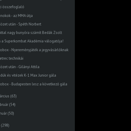
ti összefoglaló
jnokok - az MMA útja
közet után - Spéth Norbert
úttal nagy bunyóra számít Bedák Zsolt
n a Superkombat Akadémia válogatója!
robox - Nyereményjáték a jegyvásárlóknak
etrec technikái
özet után - Gilányi Attila
jdúk és vitézek K-1 Max Junior gála
robox - Budapesten lesz a következő gála
árcius
(63)
bruár
(54)
nuár
(50)
(298)