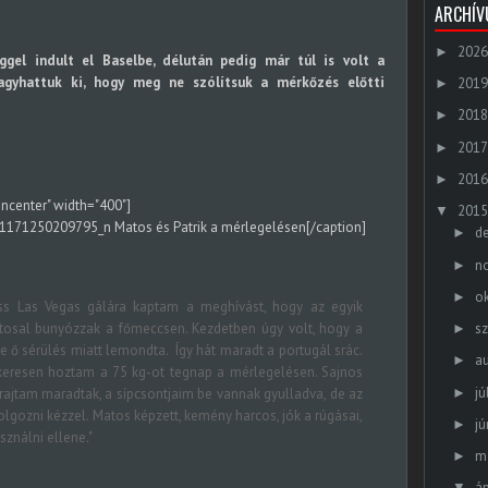
ARCHÍ
2026
►
eggel indult el Baselbe, délután pedig már túl is volt a
gyhattuk ki, hogy meg ne szólítsuk a mérkőzés előtti
2019
►
2018
►
2017
►
2016
►
gncenter" width="400"]
2015
▼
Matos és Patrik a mérlegelésen[/caption]
d
►
n
►
o
►
iss Las Vegas gálára kaptam a meghívást, hogy az egyik
atosal bunyózzak a főmeccsen. Kezdetben úgy volt, hogy a
s
►
e ő sérülés miatt lemondta. Így hát maradt a portugál srác.
a
►
ikeresen hoztam a 75 kg-ot tegnap a mérlegelésen. Sajnos
jú
►
ajtam maradtak, a sípcsontjaim be vannak gyulladva, de az
gozni kézzel. Matos képzett, kemény harcos, jók a rúgásai,
jú
►
sználni ellene."
m
►
áp
▼