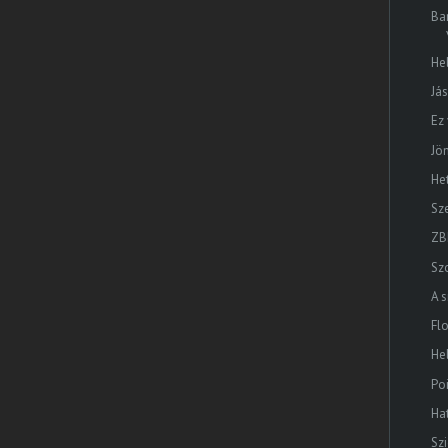
Ba
He
Jás
Ez
Jö
He
Sz
ZB
Sz
A s
Flo
He
Po
Ha
Sz