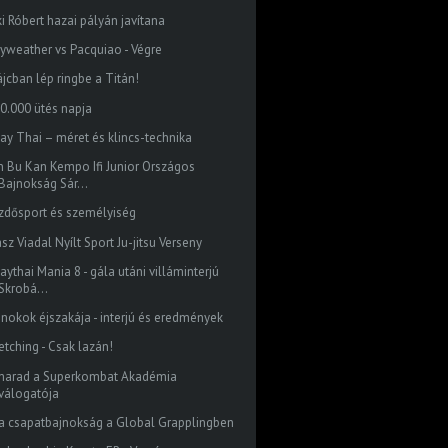
ki Róbert hazai pályán javítana
yweather vs Pacquiao - Végre
ájcban lép ringbe a Titán!
10.000 ütés napja
ay Thai – méret és klincs-technika
n Bu Kan Kempo Ifi Junior Országos
Bajnokság Sár...
zdősport és személyiség
Jász Viadal Nyílt Sport Ju-jitsu Verseny
ythai Mania 8 - gála utáni villáminterjú
Skrobá...
jnokok éjszakája - interjú és eredmények
etching - Csak lazán!
marad a Superkombat Akadémia
válogatója
ra csapatbajnokság a Global Grapplingben