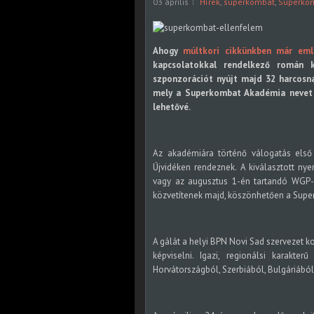
03 április
Hírek
,
superkombat
,
Superko
Ahogy
múltkori cikkünkben már eml
kapcsolatokkal rendelkező román k
szponzorációt nyújt majd 32 harcosnak
mely a Superkombat Akadémia nevet vi
lehetővé.
Az akadémiára történő válogatás első
Újvidéken rendeznek. A kiválasztott ny
vagy az augusztus 1-én tartandó WGP-n
közvetítenek majd, köszönhetően a Super
A gálát a helyi BPN Novi Sad szervezet k
képviselni. Igazi, regionálsi karakte
Horvátországból, Szerbiából, Bulgáriábó