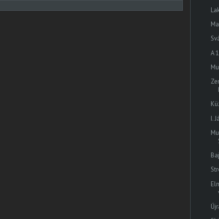
La
Ma
Sv
A 
Mu
Ze
Kü
I. 
Mua
Ba
Str
El
Új