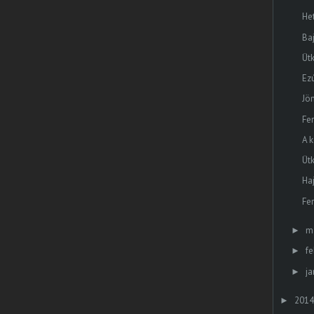
He
Ba
Üt
Ez
Jö
Fe
A k
Ütk
Ha
Fe
m
►
fe
►
ja
►
2014
►