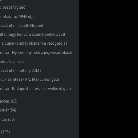
ti összefoglaló
jnokok - az MMA útja
közet után - Spéth Norbert
úttal nagy bunyóra számít Bedák Zsolt
n a Superkombat Akadémia válogatója!
robox - Nyereményjáték a jegyvásárlóknak
etrec technikái
özet után - Gilányi Attila
jdúk és vitézek K-1 Max Junior gála
robox - Budapesten lesz a következő gála
árcius
(63)
bruár
(54)
nuár
(50)
(298)