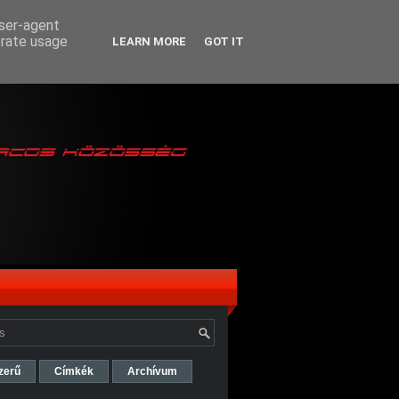
user-agent
erate usage
LEARN MORE
GOT IT
zerű
Címkék
Archívum