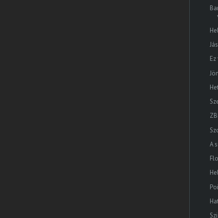
Ba
He
Jás
Ez
Jö
He
Sz
ZB
Sz
A s
Flo
He
Po
Ha
Sz