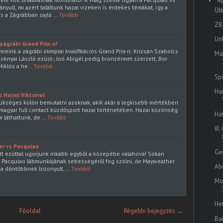
yult, mi azért találtunk hazai vizeken is érdekes témákat, így a
Ütk
s a Zágrábban zajló …
Tovább
ZB
Un
ágrábi Grand Prix-n!
eink a zágrábi olimpiai kvalifikációs Grand Prix-n: Krizsán Szabolcs
Ma
Csoknyai László ezüst-, Joó Abigél pedig bronzérmet szerzett, Bor
 Miklós a he…
Tovább
Sp
Ha
ú Halmi Viktorral
ükséges külön bemutatni azoknak, akik akár a legkisebb mértékben
a magyar full contact küzdősport hazai történetében. Hazai közönség
Ha
m láthattunk, de …
Tovább
II
er vs Pacquiao
Ge
t ezúttal ugorjunk inkább egyből a közepébe valahova! Sokan
m Pacquiao lábmunkájának sebességéről fog szólni, de Mayweather
Ab
bja döntőbbnek bizonyult, …
Tovább
Mo
He
Főoldal
Régebbi bejegyzés →
Ba