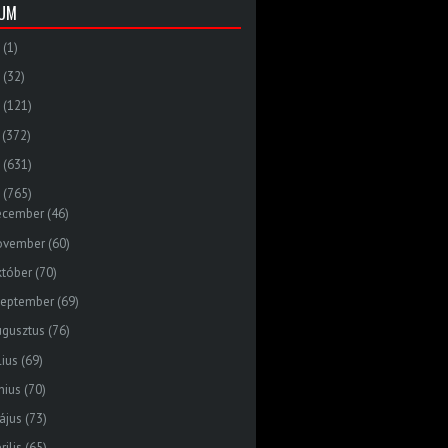
VUM
(1)
(32)
(121)
(372)
(631)
(765)
ecember
(46)
ovember
(60)
któber
(70)
zeptember
(69)
ugusztus
(76)
lius
(69)
nius
(70)
ájus
(73)
rilis
(65)