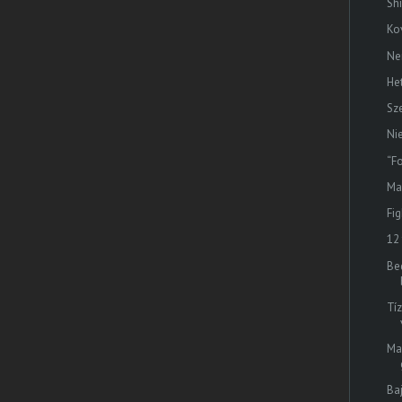
Sh
Ko
Ne
He
Sz
Ni
“F
Ma
Fi
12 
Be
Tí
Ma
Ba