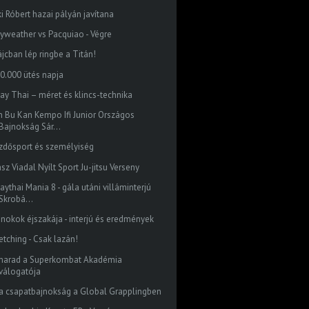
ki Róbert hazai pályán javítana
yweather vs Pacquiao - Végre
ájcban lép ringbe a Titán!
10.000 ütés napja
ay Thai – méret és klincs-technika
n Bu Kan Kempo Ifi Junior Országos
Bajnokság Sár...
zdősport és személyiség
Jász Viadal Nyílt Sport Ju-jitsu Verseny
ythai Mania 8 - gála utáni villáminterjú
Skrobá...
jnokok éjszakája - interjú és eredmények
etching - Csak lazán!
marad a Superkombat Akadémia
válogatója
ra csapatbajnokság a Global Grapplingben