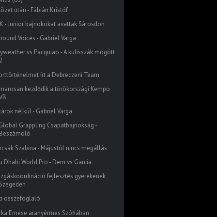
özet után - Fábián Kristóf
K - Junior bajnokokat avattak Sárosdon
bound Voices - Gabriel Varga
yweather vs Pacquiao - A kulisszák mögött
2
orttörténelmet írt a Debreczeni Team
marosan kezdődik a törökországi Kempo
VB
tárok nélkül - Gabriel Varga
I. Global Grappling Csapatbajnokság -
Beszámoló
rcsák Szabina - Májustól nincs megállás
u Dhabi World Pro - Dern vs Garcia
zgáskoordináció fejlesztés gyerekenek
Szegeden
ti összefoglaló
rka Emese aranyérmes Szófiában