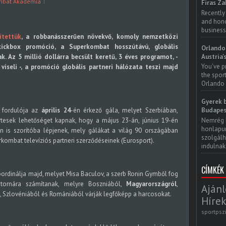
mbat Akadémia
Firas Za
Recently
and honor
business
ítettük
, a robbanásszerűen növekvő, komoly nemzetközi
ickbox promóció, a Superkombat hosszútávú, globális
Orlando 
Austria'
. Az 5 millió dollárra becsült keretű, 3 éves programot, -
You've p
seli -, a promóció globális partneri hálózata teszi majd
the spor
Orlando 
Gyerek b
 fordulója az
április 24
-én érkező gála, melyet Szerbiában,
Budapes
Nemrég 
ertesek lehetőséget kapnak, hogy a május 23-án, június 19-én
honlapun
 is szorítóba lépjenek, mely gálákat a világ 90 országában
szolgálh
kombat televíziós partneri szerződéseinek (Eurosport).
indulnak.
CÍMKÉK
oordinálja majd, melyet Misa Baculov, a szerb Ronin Gymből fog
rű tornára számítanak, melyre Boszniából,
Magyarországról
,
Ajánl
l, Szlovéniából és Romániából várják legfőképp a harcosokat.
Hírek
sportpsz