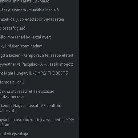
inkyokushin Karate EB - Varsó
vács Alexandra - Muaythia Mania 8
mzetközi judo edzőtábor Budapesten
ti összefoglaló
ellő Imre tanári boksszal nyert
eky Holzken szeminárium
ogd a kezem”- Kempoval a teljesebb életért
yweather vs Pacquiao - A kulisszák mögött
ght Night Hungary II. - SIMPLY THE BEST 3
fontos bjj drill
dák Zsolt vezeti fel az évszázad
bokszmeccsét
z kérdés Nagy Jánossal - A Csonttörő
válaszol!
gyar harcosok küzdöttek a wuppertali MMA
gálán
jnokok éjszakája