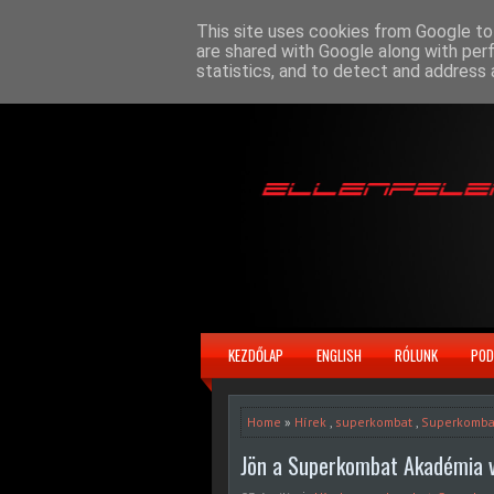
This site uses cookies from Google to 
are shared with Google along with per
statistics, and to detect and address 
KEZDŐLAP
ENGLISH
RÓLUNK
POD
Home
»
Hírek
,
superkombat
,
Superkomba
Jön a Superkombat Akadémia v