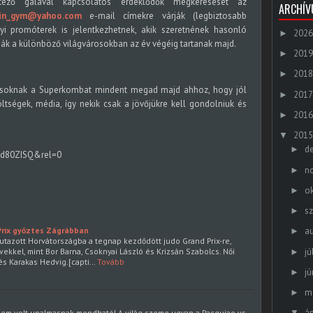
jtező gálával kapcsolatos érdeklődők megkeresését az
ARCHÍ
in_gym@yahoo.com
e-mail címekre várják (legbiztosabb
lyi promóterek is jelentkezhetnek, akik szeretnének hasonló
2026
►
rnák a különböző világvárosokban az év végéig tartanak majd.
2019
►
2018
►
arcosoknak a Superkombat mindent megad majd ahhoz, hogy jól
2017
►
költségek, média, így nekik csak a jövőjükre kell gondolniuk és
2016
►
2015
▼
d
►
5d80ZISQ&rel=0
n
►
o
►
s
►
Prix győztes Zágrábban
a
►
tazott Horvátországba a tegnap kezdődött judo Grand Prix-re,
ekkel, mint Bor Barna, Csoknyai László és Krizsán Szabolcs. Női
jú
►
és Karakas Hedvig.[capti…
Tovább
jú
►
m
►
áp
nem volt unalmasnak mondható! A világ szeme ugyan a Pacquiao vs
▼