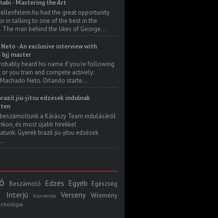
habi - Mastering the Art
 ellenfelem.hu had the great opportunity
 in talking to one of the best in the
. The man behind the likes of George...
Neto - An exclusive interview with
s bjj master
robably heard his name if you're following
t or you train and compete actively:
Machado Neto. Orlando starte...
razil jiu-jitsu edzések indulnak
ten
beszámoltunk a Kárászy Team indulásáról
kon, és most újabb hírekkel
atunk. Gyerek brazil jiu-jitsu edzések
..
ó
Edzés
Egyéb
Beszámoló
Egészség
Interjú
Verseny
Vélemény
Közvetítés
ichológia