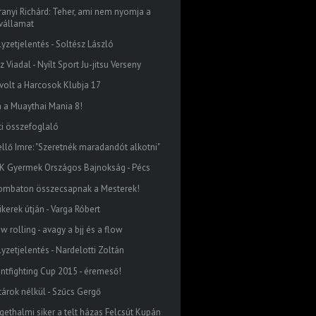
ranyi Richárd: Teher, ami nem nyomja a
vállamat
lyzetjelentés - Soltész László
z Viadal - Nyílt Sport Ju-jitsu Verseny
 volt a Harcosok Klubja 17
n a Muaythai Mania 8!
ti összefoglaló
ellő Imre: "Szeretnék maradandót alkotni"
K Gyermek Országos Bajnokság - Pécs
ombaton összecsapnak a Mesterek!
ikerek útján - Varga Róbert
w rolling - avagy a bjj és a flow
lyzetjelentés - Nardelotti Zoltán
intfighting Cup 2015 - éremeső!
tárok nélkül - Szűcs Gergő
igethalmi siker a telt házas Felcsút Kupán