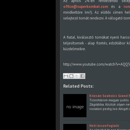
Az április 24.-én rendezendő sele
office@superkombat.com
és a
ron
mindkettőre írni!). Az előbbi címen he
selejtező tornát rendezni. A válogató to
A fiatal, kiválasztó tornákat nyerő h
teljesítsenek - alap fizetés, edzőtábor 
küzdelmeikre.
http://www.youtube.com/watch?v=AQQ
Related Posts:
Krizsán Szabolcs Grand 
Tizenhárom magyar judós u
Zágrábba. Köztük olyan nev
vonalon pedig Joó Abigél 
Heti összefoglaló
Az elmúlt hét nap bizony 