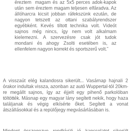
éreztem magam és az 5x5 perces adok-kapok
után sem éreztem magam teljesen elfáradva. Az
állóharcra kicsit jobban ráfekszünk ezután, de
nagyon tetszett az ottani szabályrendszer
egyébként. Kevés tiltott technika volt. Videót
sajnos még nincs, így nem volt alkalmam
kielemezni. A szervezésre csak jót tudok
mondani és ahogy Zsolti esetében is, az
ellenfelem nagyon korrekt és sportszerű volt."
A visszaút elég kalandosra sikerült... Vasárnap hajnali 2
órakor indultak vissza, azonban az autó Wuppertal-tól 20km-
re megállt sajnos, így az éjjelt egy pihenő parkolóban
töltötték. Másnap egy magyar lány segített nekik, hogy haza
találjanak és végig elkísérte őket. Segített a vonat
átszállásokkal és a repülőjegy megvásárlásában is.
Mindent összegezve rendkívüli jó kapcsolatot sikerült