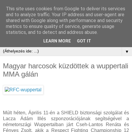
This site uses cookies from Google to deliver its services
and to analyze traffic. Your IP address and user-agent are
shared with Google along with performance and security
metrics to ensure quality of service, generate usage
statistics, and to detect and address abuse.
LEARN MORE
GOT IT
▼
Magyar harcosok küzdöttek a wuppertali
MMA gálán
Múlt héten, Április 11-én a SHIELD biztonsági szolgálat és
Lacza Ádám Illés szponzorációjának segítségével a
németországi Wuppertalban járt Cseh-Lantos Renáta és
Fényes Zsolt, akik a Respect Fighting Championship 12