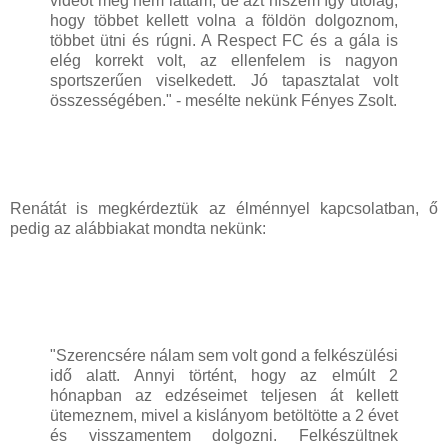
videót még nem láttam, de azt hiszem így utólag,
hogy többet kellett volna a földön dolgoznom,
többet ütni és rúgni. A Respect FC és a gála is
elég korrekt volt, az ellenfelem is nagyon
sportszerűen viselkedett. Jó tapasztalat volt
összességében." - mesélte nekünk Fényes Zsolt.
Renátát is megkérdeztük az élménnyel kapcsolatban, ő
pedig az alábbiakat mondta nekünk:
"Szerencsére nálam sem volt gond a felkészülési
idő alatt. Annyi történt, hogy az elmúlt 2
hónapban az edzéseimet teljesen át kellett
ütemeznem, mivel a kislányom betöltötte a 2 évet
és visszamentem dolgozni. Felkészültnek