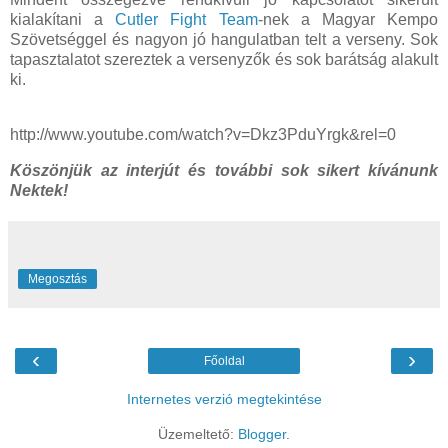
kialakítani a
Cutler Fight Team
-nek a Magyar Kempo
Szövetséggel és nagyon jó hangulatban telt a verseny. Sok
tapasztalatot szereztek a versenyzők és sok barátság alakult
ki.
http://www.youtube.com/watch?v=Dkz3PduYrgk&rel=0
Köszönjük az interjút és további sok sikert kívánunk
Nektek!
Megosztás
‹
›
Főoldal
Internetes verzió megtekintése
Üzemeltető:
Blogger
.