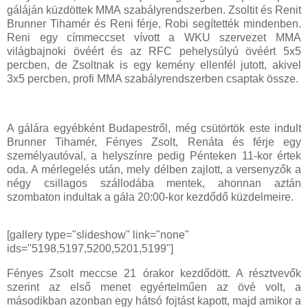
gáláján küzdöttek MMA szabályrendszerben. Zsoltit és Renit
Brunner Tihamér és Reni férje, Robi segítették mindenben.
Reni egy címmeccset vívott a WKU szervezet MMA
világbajnoki övéért és az RFC pehelysúlyú övéért 5x5
percben, de Zsoltnak is egy kemény ellenfél jutott, akivel
3x5 percben, profi MMA szabályrendszerben csaptak össze.
A gálára egyébként Budapestről, még csütörtök este indult
Brunner Tihamér, Fényes Zsolt, Renáta és férje egy
személyautóval, a helyszínre pedig Pénteken 11-kor értek
oda. A mérlegelés után, mely délben zajlott, a versenyzők a
négy csillagos szállodába mentek, ahonnan aztán
szombaton indultak a gála 20:00-kor kezdődő küzdelmeire.
[gallery type="slideshow" link="none"
ids="5198,5197,5200,5201,5199"]
Fényes Zsolt meccse 21 órakor kezdődött. A résztvevők
szerint az első menet egyértelműen az övé volt, a
másodikban azonban egy hátsó fojtást kapott, majd amikor a