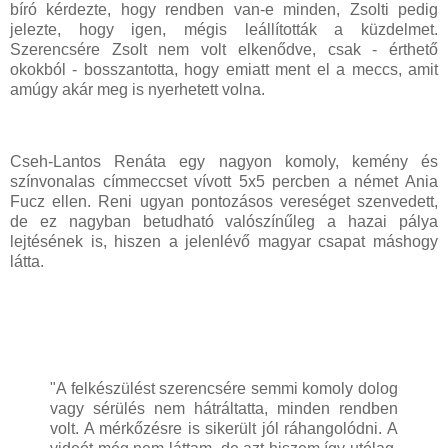
bíró kérdezte, hogy rendben van-e minden, Zsolti pedig
jelezte, hogy igen, mégis leállították a küzdelmet.
Szerencsére Zsolt nem volt elkenődve, csak - érthető
okokból - bosszantotta, hogy emiatt ment el a meccs, amit
amúgy akár meg is nyerhetett volna.
Cseh-Lantos Renáta egy nagyon komoly, kemény és
színvonalas címmeccset vívott 5x5 percben a német Ania
Fucz ellen. Reni ugyan pontozásos vereséget szenvedett,
de ez nagyban betudható valószínűleg a hazai pálya
lejtésének is, hiszen a jelenlévő magyar csapat máshogy
látta.
"A felkészülést szerencsére semmi komoly dolog
vagy sérülés nem hátráltatta, minden rendben
volt. A mérkőzésre is sikerült jól ráhangolódni. A