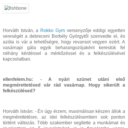
Horváth István, a
Rokko Gym
versenyzője eddigi egyetlen
vereségét a debreceni Borbély Györgytől szenvedte el, és
azóta is vár a lehetőségre, hogy revansot vegyen ezért. A
vasárnapi gála egyik beharangozójaként kerestük fel
néhány kérdéssel a mérkőzéssel és a felkészülésével
kapcsolatban.
ellenfelem.hu: - A nyári szünet utáni első
megmérettetésed vár rád vasárnap. Hogy sikerült a
felkészülésed?
Horváth István: - Én úgy érzem, maximálisan készen állok a
megmérettetésre, az idei felkészülésemben sok ponton
történt változás. Több szakember segítette a munkámat és