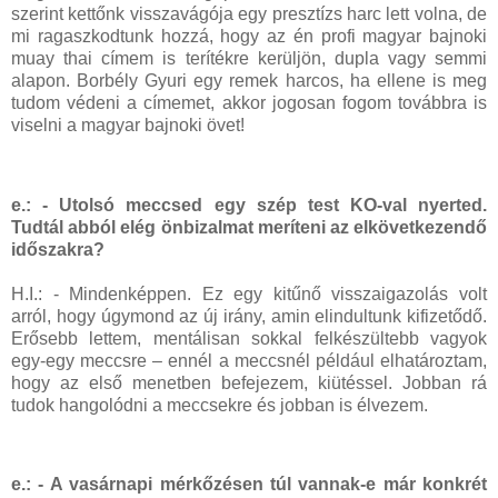
szerint kettőnk visszavágója egy presztízs harc lett volna, de
mi ragaszkodtunk hozzá, hogy az én profi magyar bajnoki
muay thai címem is terítékre kerüljön, dupla vagy semmi
alapon. Borbély Gyuri egy remek harcos, ha ellene is meg
tudom védeni a címemet, akkor jogosan fogom továbbra is
viselni a magyar bajnoki övet!
e.: - Utolsó meccsed egy szép test KO-val nyerted.
Tudtál abból elég önbizalmat meríteni az elkövetkezendő
időszakra?
H.I.: - Mindenképpen. Ez egy kitűnő visszaigazolás volt
arról, hogy úgymond az új irány, amin elindultunk kifizetődő.
Erősebb lettem, mentálisan sokkal felkészültebb vagyok
egy-egy meccsre – ennél a meccsnél például elhatároztam,
hogy az első menetben befejezem, kiütéssel. Jobban rá
tudok hangolódni a meccsekre és jobban is élvezem.
e.: - A vasárnapi mérkőzésen túl vannak-e már konkrét