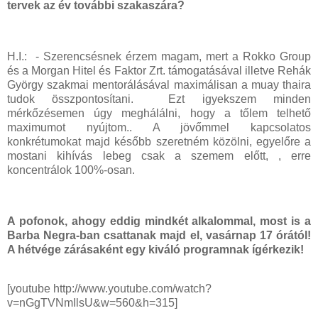
tervek az év további szakaszára?
H.I.: - Szerencsésnek érzem magam, mert a Rokko Group
és a Morgan Hitel és Faktor Zrt. támogatásával illetve Rehák
György szakmai mentorálásával maximálisan a muay thaira
tudok összpontosítani. Ezt igyekszem minden
mérkőzésemen úgy meghálálni, hogy a tőlem telhető
maximumot nyújtom.. A jövőmmel kapcsolatos
konkrétumokat majd később szeretném közölni, egyelőre a
mostani kihívás lebeg csak a szemem előtt, , erre
koncentrálok 100%-osan.
A pofonok, ahogy eddig mindkét alkalommal, most is a
Barba Negra-ban csattanak majd el, vasárnap 17 órától!
A hétvége zárásaként egy kiváló programnak ígérkezik!
[youtube http://www.youtube.com/watch?
v=nGgTVNmIlsU&w=560&h=315]