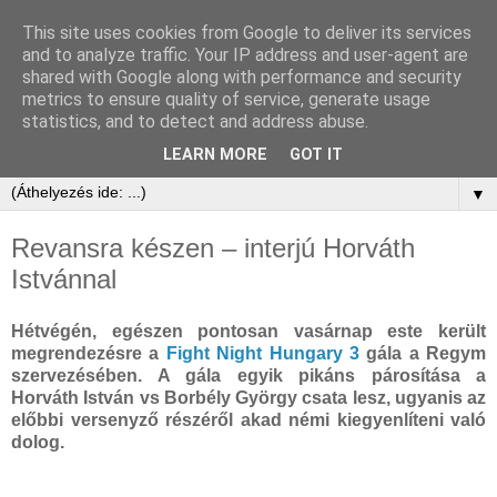
This site uses cookies from Google to deliver its services
and to analyze traffic. Your IP address and user-agent are
shared with Google along with performance and security
metrics to ensure quality of service, generate usage
statistics, and to detect and address abuse.
LEARN MORE
GOT IT
▼
Revansra készen – interjú Horváth
Istvánnal
Hétvégén, egészen pontosan vasárnap este került
megrendezésre a
Fight Night Hungary 3
gála a Regym
szervezésében. A gála egyik pikáns párosítása a
Horváth István vs Borbély György csata lesz, ugyanis az
előbbi versenyző részéről akad némi kiegyenlíteni való
dolog.