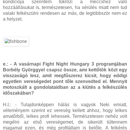
kondíciója szerintem tükrözi a meccshez való
hozzáállásukat is, természetesen, ha sérülés miatt nem tud
valaki felkészülni rendesen az más, de legtöbbször nem ez
a helyzet.
e.: - A vasárnapi Fight Night Hungary 3 programjában
Borbély Györggyel csapsz össze, ami kettőtök közt egy
visszavágó lesz, amit megfűszerez kicsit, hogy eddigi
egyetlen vereségedet pont tőle szenvedted el. Mennyit
motoszkált a gondolataidban az a kiütés a felkészülés
időszakában?
H.I.: - Tulajdonképpen hálás is vagyok Neki emiatt,
véleményem szerint ez vereség kellett ahhoz, hogy lelkes
amatőrből, lelkes profi lehessek. Természetesen nehéz volt
megélni az első vereségemet, de sikerült túltennem
magamat ezen, és még profitáltam is belőle. A felkérés