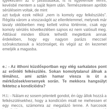
igyekeztem az ő javaslataikat, is is figyelembe venni,
kevésbé mentem a saját fejem után. Természetesen apróbb
sérüléseim voltak, de mint
azt tudjuk ezek nélkül „nem is komoly egy felkészülés”.
Régóta várom a visszavágót az ellenfelemmel, melynek már
tavaly októberben meg kellett volna történnie, csak egy
komoly sérülés következtében sajnos ez nem valósult meg.
Attilával minden tőlünk telhetőt megtettünk annak
érdekében, hogy egy nagyon parázs meccsel
szórakoztassuk a közönséget, és végül az én kezemet
emeljék a magasba.
e.: - Az itthoni küzdősportban egy elég sarkalatos pont
az erőnléti felkészülés. Sokan komolytalanul állnak a
témához, ami aztán hamar vissza is üt a
mérkőzések/versenyek során. Te mekkora hangsúlyt
fektetsz a kondíciódra?
H.I.: - Nálam ez sosem jelentett gondot, én úgy állok hozzá a
felkészülésekhez, hogy a kondícióm miatt ne mehessen el
egy meccs, számomra az megalázó lenne. A harcosok