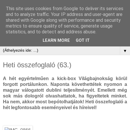
This site uses cookies from Google to deliver its services
and to analyze traffic. Your IP address and user-agent are
shared with Google along with performance and security
metrics to ensure quality of service, generate usage
statistics, and to detect and address abuse.
LEARN MORE
GOT IT
▼
Heti összefoglaló (63.)
A hét egyértelműen a kick-box Világbajnokság körül
forgott portálunkon. Naponta követhettétek nyomon a
magyar válogatott dublini teljesítményét. Emellett még
sok más dologról olvashattatok, ha figyeltetek minket.
Ha nem, akkor most bepótolhatjátok! Heti összefoglaló a
hét legfontosabb eseményeivel és híreivel!