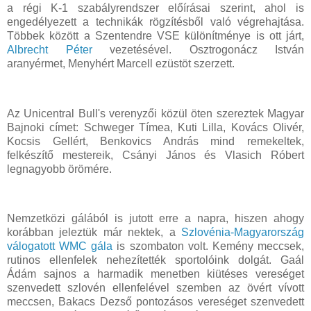
a régi K-1 szabályrendszer előírásai szerint, ahol is
engedélyezett a technikák rögzítésből való végrehajtása.
Többek között a Szentendre VSE különítménye is ott járt,
Albrecht Péter
vezetésével. Osztrogonácz István
aranyérmet, Menyhért Marcell ezüstöt szerzett.
Az Unicentral Bull's verenyzői közül öten szereztek Magyar
Bajnoki címet: Schweger Tímea, Kuti Lilla, Kovács Olivér,
Kocsis Gellért, Benkovics András mind remekeltek,
felkészítő mestereik, Csányi János és Vlasich Róbert
legnagyobb örömére.
Nemzetközi gálából is jutott erre a napra, hiszen ahogy
korábban jeleztük már nektek, a
Szlovénia-Magyarország
válogatott WMC gála
is szombaton volt. Kemény meccsek,
rutinos ellenfelek nehezítették sportolóink dolgát. Gaál
Ádám sajnos a harmadik menetben kiütéses vereséget
szenvedett szlovén ellenfelével szemben az övért vívott
meccsen, Bakacs Dezső pontozásos vereséget szenvedett