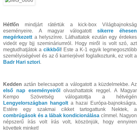
Hétfőn
mindjárt rátértük a kick-box Világbajnokság
eseményeire. A magyar válogatott
sikerre éhesen
megérkezett
a helyszínre. Láthattatok ezután egy érdekes
videót egy bjj szemináriumról. Hogy miről is volt szó, azt
megtudhatjátok a
cikkből
! Este a K-1 egyik legmegosztóbb
személyiségével és az ő karrierjével foglalkoztunk, ez volt a
Badr Hari sztori
.
Kedden
aztán belecsapott a válogatott a küzdelmekbe. Az
első nap eseményeiről
olvashattatok reggel. A Magyar
Kempo Szövetség válogatottja a hétvégén
Lengyelországban hangolt
a hazai Európa-bajnokságra.
Estére egy szakmai cikket tartogattunk Nektek, a
combrúgások és a lábak kondicionálása
címmel. Nagyon
népszerű írás volt írás volt, köszönjük, hogy ennyiren
követtek minket!