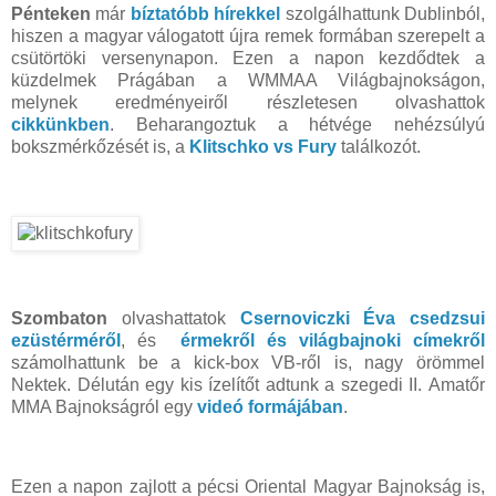
Pénteken
már
bíztatóbb hírekkel
szolgálhattunk Dublinból,
hiszen a magyar válogatott újra remek formában szerepelt a
csütörtöki versenynapon. Ezen a napon kezdődtek a
küzdelmek Prágában a WMMAA Világbajnokságon,
melynek eredményeiről részletesen olvashattok
cikkünkben
. Beharangoztuk a hétvége nehézsúlyú
bokszmérkőzését is, a
Klitschko vs Fury
találkozót.
Szombaton
olvashattatok
Csernoviczki Éva csedzsui
ezüstérméről
, és
érmekről és világbajnoki címekről
számolhattunk be a kick-box VB-ről is, nagy örömmel
Nektek. Délután egy kis ízelítőt adtunk a szegedi II. Amatőr
MMA Bajnokságról egy
videó formájában
.
Ezen a napon zajlott a pécsi Oriental Magyar Bajnokság is,