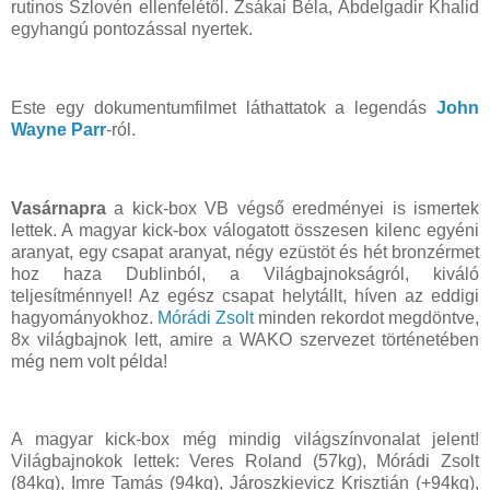
rutinos Szlovén ellenfelétől. Zsákai Béla, Abdelgadir Khalid
egyhangú pontozással nyertek.
Este egy dokumentumfilmet láthattatok a legendás
John
Wayne Parr
-ról.
Vasárnapra
a kick-box VB végső eredményei is ismertek
lettek. A magyar kick-box válogatott összesen kilenc egyéni
aranyat, egy csapat aranyat, négy ezüstöt és hét bronzérmet
hoz haza Dublinból, a Világbajnokságról, kiváló
teljesítménnyel! Az egész csapat helytállt, híven az eddigi
hagyományokhoz.
Mórádi Zsolt
minden rekordot megdöntve,
8x világbajnok lett, amire a WAKO szervezet történetében
még nem volt példa!
A magyar kick-box még mindig világszínvonalat jelent!
Világbajnokok lettek: Veres Roland (57kg), Mórádi Zsolt
(84kg), Imre Tamás (94kg), Jároszkievicz Krisztián (+94kg),