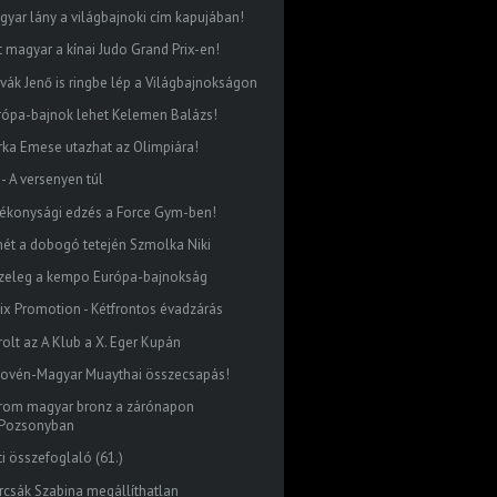
gyar lány a világbajnoki cím kapujában!
t magyar a kínai Judo Grand Prix-en!
vák Jenő is ringbe lép a Világbajnokságon
rópa-bajnok lehet Kelemen Balázs!
rka Emese utazhat az Olimpiára!
 - A versenyen túl
tékonysági edzés a Force Gym-ben!
mét a dobogó tetején Szmolka Niki
zeleg a kempo Európa-bajnokság
lix Promotion - Kétfrontos évadzárás
rolt az A Klub a X. Eger Kupán
lovén-Magyar Muaythai összecsapás!
rom magyar bronz a zárónapon
Pozsonyban
ti összefoglaló (61.)
rcsák Szabina megállíthatlan