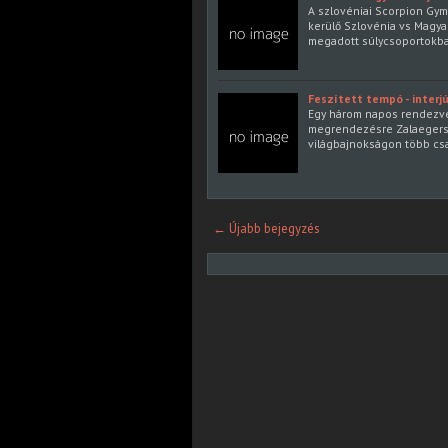
A szlovéniai Scorpion Gy
kerülő Szlovénia vs Magya
megadott súlycsoportokba
Feszített tempó - interj
Egy három napos rendezvény
megrendezésre Zalaegers
világbajnokságon több cs
← Újabb bejegyzés