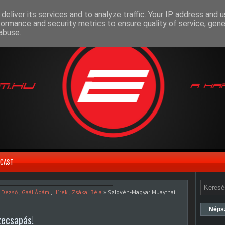
deliver its services and to analyze traffic. Your IP address and 
formance and security metrics to ensure quality of service, gen
abuse.
CAST
 Dezső
,
Gaál Ádám
,
Hírek
,
Zsákai Béla
» Szlovén-Magyar Muaythai
Néps
zecsapás!