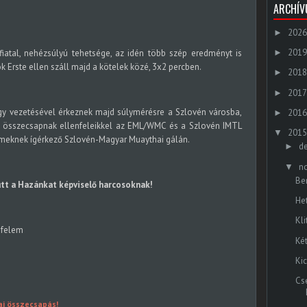
ARCHÍ
2026
►
2019
fiatal, nehézsúlyú tehetsége, az idén több szép eredményt is
►
 Erste ellen száll majd a kötelek közé, 3x2 percben.
2018
►
2017
►
gy vezetésével érkeznek majd súlymérésre a Szlovén városba,
2016
►
összecsapnak ellenfeleikkel az EML/WMC és a Szlovén IMTL
2015
▼
meknek ígérkező Szlovén-Magyar Muaythai gálán.
d
►
n
▼
Be
tt a Hazánkat képviselő harcosoknak!
He
Kl
Ké
Ki
Cs
i összecsapás!