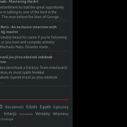
habi - Mastering the Art
 ellenfelem.hu had the great opportunity
 in talking to one of the best in the
. The man behind the likes of George...
Neto - An exclusive interview with
s bjj master
robably heard his name if you're following
t or you train and compete actively:
Machado Neto. Orlando starte...
razil jiu-jitsu edzések indulnak
ten
beszámoltunk a Kárászy Team indulásáról
kon, és most újabb hírekkel
atunk. Gyerek brazil jiu-jitsu edzések
..
ó
Edzés
Egyéb
Beszámoló
Egészség
Interjú
Verseny
Vélemény
Közvetítés
ichológia