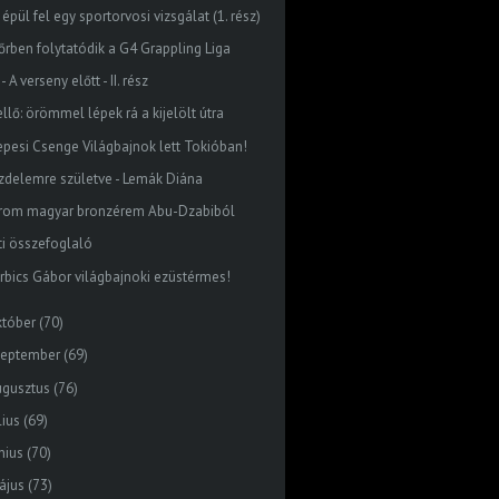
 épül fel egy sportorvosi vizsgálat (1. rész)
őrben folytatódik a G4 Grappling Liga
 - A verseny előtt - II. rész
llő: örömmel lépek rá a kijelölt útra
epesi Csenge Világbajnok lett Tokióban!
zdelemre születve - Lemák Diána
rom magyar bronzérem Abu-Dzabiból
ti összefoglaló
rbics Gábor világbajnoki ezüstérmes!
któber
(70)
zeptember
(69)
ugusztus
(76)
lius
(69)
nius
(70)
ájus
(73)