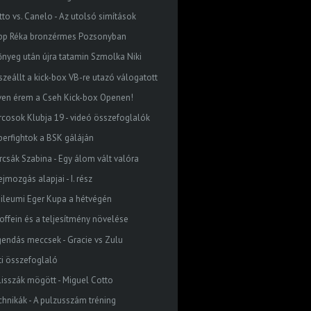
tto vs. Canelo - Az utolsó simítások
pp Réka bronzérmes Pozsonyban
őnyeg után újra tatamin Szmolka Niki
szeállt a kick-box VB-re utazó válogatott
ven érem a Cseh Kick-box Openen!
rcosok Klubja 19 - videó összefoglalók
perfightok a BSK gáláján
rcsák Szabina - Egy álom vált valóra
ejmozgás alapjai - I. rész
bileumi Eger Kupa a hétvégén
koffein és a teljesítmény növelése
gendás meccsek - Gracie vs Zulu
ti összefoglaló
lisszák mögött - Miguel Cotto
chnikák - A pulzusszám tréning