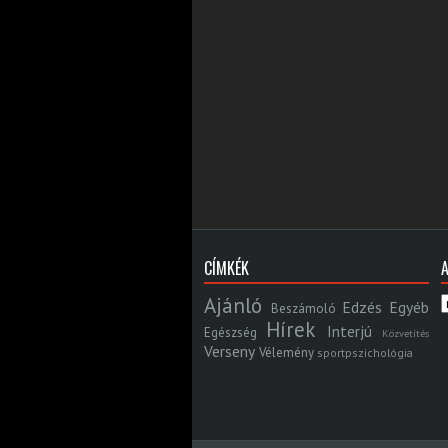
CÍMKÉK
Ajánló
Edzés
Egyéb
Beszámoló
Hírek
Interjú
Egészség
Közvetítés
Verseny
Vélemény
sportpszichológia