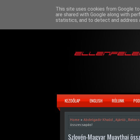
This site uses cookies from Google to 
are shared with Google along with per
statistics, and to detect and address 
KEZDŐLAP
ENGLISH
RÓLUNK
POD
Home
»
Abdelgadir Khalid
,
Ajánló
,
Bakacs
összecsapás!
Szlovén-Magyar Muaythai öss