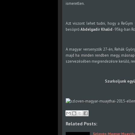
ismeretlen.
Azt viszont lehet tudni, hogy a ReGym 
besöprő
Abdelgadir Khalid
-95kg-ban Rok
A magyar versenyzők 27-én, Rehák Györ
majd ha minden rendben megy, másnap 
szervezésében megrendezésre kerülő, re
Szurkoljunk együ
Related Posts:
Szlovén-Magyar Muaytha