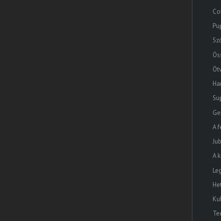
Co
Pu
Sz
Ös
Öt
Ha
Su
Ge
A f
Ju
A 
Le
He
Ku
Te