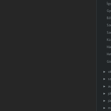
Így
Gy
BJJ
Sze
Sz
Kü
Há
He
Gö
o
►
s
►
a
►
jú
►
jú
►
m
►