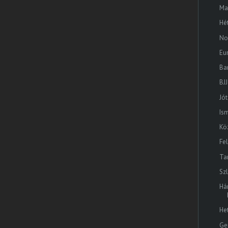
Ma
Hé
No
Eu
Ba
BJJ
Jó
Is
Kö
Fe
Ta
Sz
Há
He
Ge