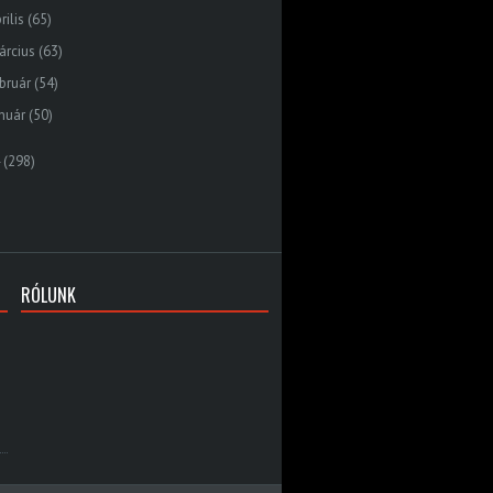
rilis
(65)
árcius
(63)
bruár
(54)
nuár
(50)
(298)
RÓLUNK