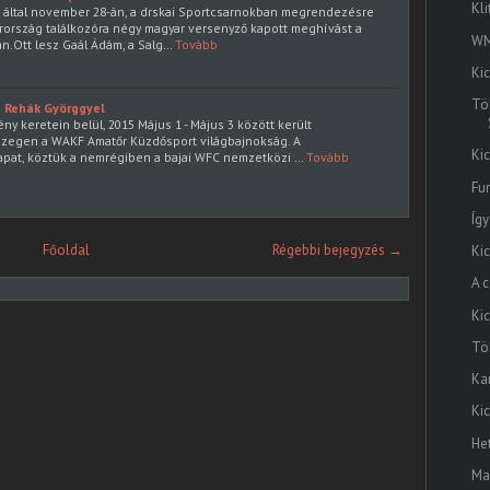
Kli
m által november 28-án, a drskai Sportcsarnokban megrendezésre
rország találkozóra négy magyar versenyző kapott meghívást a
WM
n.Ott lesz Gaál Ádám, a Salg…
Tovább
Ki
Tö
ú Rehák Györggyel
 keretein belül, 2015 Május 1 - Május 3 között került
zegen a WAKF Amatőr Küzdősport világbajnokság. A
Ki
apat, köztük a nemrégiben a bajai WFC nemzetközi …
Tovább
Fu
Így
Főoldal
Régebbi bejegyzés →
Ki
A 
Ki
Tö
Kar
Ki
He
Ma