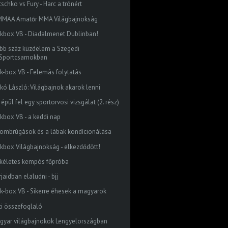
tschko vs Fury - Harc a trónért
MAA Amatőr MMA Világbajnokság
ckbox VB - Diadalmenet Dublinban!
bb száz küzdelem a Szegedi
Sportcsarnokban
ck-box VB - Felemás folytatás
rkó László: Világbajnok akarok lenni
 épül fel egy sportorvosi vizsgálat (2. rész)
ckbox VB - a keddi nap
combrúgások és a lábak kondícionálása
ckbox Világbajnokság - elkezdődött!
kéletes kempós főpróba
jaidban elaludni - bjj
ck-box VB - Sikerre éhesek a magyarok
ti összefoglaló
gyar világbajnokok Lengyelországban