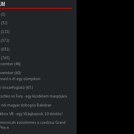
VUM
(1)
(32)
(121)
(372)
(631)
(765)
ecember
(46)
ovember
(60)
nned is él egy olimpikon
ti összefoglaló (63.)
itschko vs Fury - egy küzdelem margójára
t női magyar dobogós Bakuban
ckbox VB - egy Világbajnok, 10 döntős!
ernoviczki ezüstérmes a csedzsui Grand
Prix-n