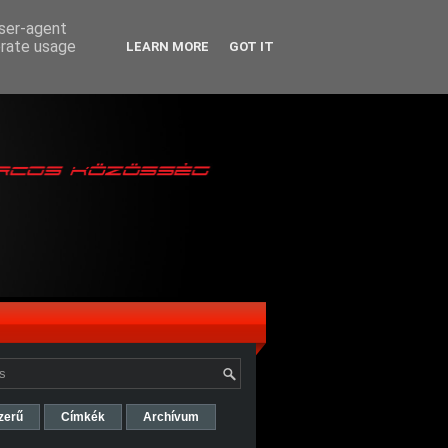
user-agent
erate usage
LEARN MORE
GOT IT
zerű
Címkék
Archívum