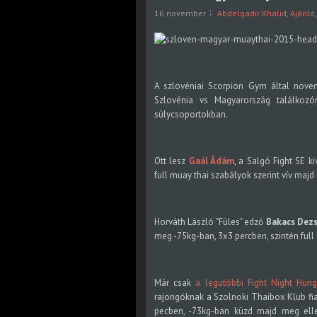
16 november
Abdelgadir Khalid
,
Ajánló
A szlovéniai Scorpion Gym által nove
Szlovénia vs Magyarország találkoz
súlycsoportokban.
Ott lesz
Gaál Ádám
, a Salgó Fight SE k
full muay thai szabályok szerint vív majd
Horváth László "Füles" edző
Bakacs Dez
meg -75kg-ban, 3x3 percben, szintén full 
Már csak
a legutóbbi Fight Night Hung
rajongóknak a Szolnoki Thaibox Klub fiat
pecben, -73kg-ban küzd majd meg ellen