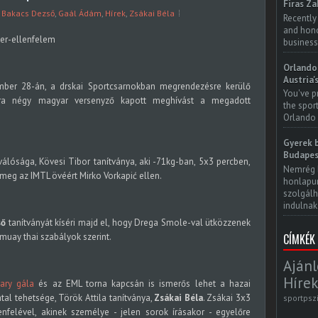
Firas Za
,
Bakacs Dezső
,
Gaál Ádám
,
Hírek
,
Zsákai Béla
Recently
and honor
business
Orlando 
Austria'
mber 28-án, a drskai Sportcsarnokban megrendezésre kerülő
You've p
óra négy magyar versenyző kapott meghívást a megadott
the spor
Orlando 
Gyerek b
Budapes
iválósága, Kövesi Tibor tanítványa, aki -71kg-ban, 5x3 percben,
Nemrég 
 meg az IMTL övéért Mirko Vorkapić ellen.
honlapun
szolgálh
indulnak.
ső
tanítványát kíséri majd el, hogy Drega Smole-val ütközzenek
CÍMKÉK
muay thai szabályok szerint.
Ajánl
Hírek
ary gála
és az EML torna kapcsán is ismerős lehet a hazai
al tehetsége, Török Attila tanítványa,
Zsákai Béla
. Zsákai 3x3
sportpsz
felével, akinek személye - jelen sorok írásakor - egyelőre