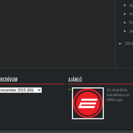
áp
►
m
►
fe
►
ja
►
2014
►
ARCHÍVUM
AJÁNLÓ
Az alapállás
kialakítása az
MMA-ban