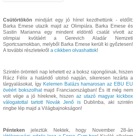
Csütörtökön
mindjárt egy jó hírrel kezdhettünk - eldőlt:
Barka Emese utazik majd az Olimpiára. Barka Emese és
Sastin Marianna egy mindent eldöntő csatát vívott az
olimpiai kvótáért a Gerevich Aladár Nemzeti
Sportcsarnokban, melyből Barka Emese került ki győztesen!
A további részletekről
a cikkben olvashattok
!
Szintén örömteli nap lehetett ez a boksz rajongóinak, hiszen
Rácz Félix a határidő utolsó napján, sikeresen lezárta a
tárgyalásokat, így
Kelemen Balázs hamarosan az EBU EU
övéért bokszolhat
majd Franciaországban! És itt még nem
volt vége a jó híreknek, hiszen
az utazó magyar
kickbox‬
válogatottal tartott Novák Jenő is
Dublinba, aki szintén
ringbe lép majd a Világbajnokságon!
Pénteken
jeleztük Nektek, hogy November 28-án