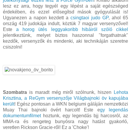
jótékonysági edzés lesz a Force Gym-ben
! Kiváló alkalom
lesz ez arra, hogy tegyél egy lépést a saját egészséged
érdekében, és ezzel elősegítsd mások gyógyulását is!
Ugyanezen a napon kezdett a
csingtaoi judo GP
, ahol 65
ország 419 judokája indult, köztük 7 magyar versenyzővel!
Este
a horog ütés leggyakoribb hibáiról szóló cikkel
jelentkeztünk, melyet biztos haszonnal "forgathatnak"
kezdők, versenyzők és mindenki, aki technikáján szeretne
csiszolni!
Szombatra
is maradt még miről szólnunk, hiszen
Lehota
Krisztina, a ReGym versenyzője Világbajnoki öv kapujába
került
! Egész pontosan a WKN belgiumi gáláján nemzetközi
Muay Thai bajnoki övért harcolt! Este e
gy legendás
dokumentumfilmet
hoztunk, egy legendás
bjj‬
harcosról, az
MMA-ra és rengeteg bunyósra nagy hatást gyakorló,
veretlen Rickson Gracie-ről! Ez a 'Choke'!