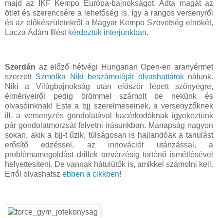
majd az IKF Kempo Európa-bajnokságot. Adta magát az
ötlet és szerencsére a lehetőség is, így a rangos versenyről
és az előkészületekről a Magyar Kempo Szövetség elnökét,
Lacza Ádám Illést
kérdeztük interjúnkban
.
Szerdán
az előző hétvégi Hungarian Open-en aranyérmet
szerzett
Szmolka Niki beszámolóját olvashattátok
nálunk.
Niki a Világbajnokság után először lépett szőnyegre,
élményeiről pedig örömmel számolt be nekünk és
olvasóinknak! Este a bjj szerelmeseinek, a versenyzőknek
ill. a versenyzés gondolatával kacérkodóknak igyekeztünk
pár gondolatmorzsát felvetni írásunkban. Manapság nagyon
sokan, akik a bjj-t űzik, túlságosan is hajlandóak a tanulást
erősítő edzéssel, az innovációt utánzással, a
problémamegoldást drillek orrvérzésig történő ismétlésével
helyettesíteni. De vannak hátulütők is, amikkel számolni kell.
Erről olvashatsz
ebben a cikkben
!