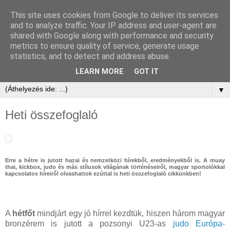
This site uses cookies from Google to deliver its services
and to analyze traffic. Your IP address and user-agent are
shared with Google along with performance and security
metrics to ensure quality of service, generate usage
statistics, and to detect and address abuse.
LEARN MORE
GOT IT
▼
Heti összefoglaló
Erre a hétre is jutott hazai és nemzetközi hírekből, eredményekből is. A muay
thai, kickbox, judo és más stílusok világának történéseiről, magyar sportolókkal
kapcsolatos híreiről olvashattok ezúttal is heti összefoglaló cikkünkben!
A
hétfőt
mindjárt egy jó hírrel kezdtük, hiszen három magyar
bronzérem is jutott a pozsonyi U23-as
judo Európa-