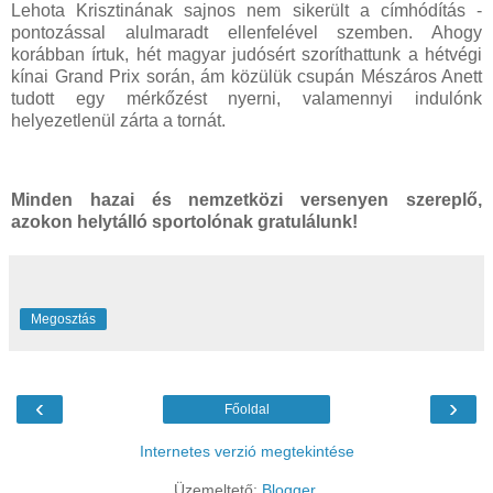
Lehota Krisztinának sajnos nem sikerült a címhódítás -
pontozással alulmaradt ellenfelével szemben. Ahogy
korábban írtuk, hét magyar judósért szoríthattunk a hétvégi
kínai Grand Prix során, ám közülük csupán Mészáros Anett
tudott egy mérkőzést nyerni, valamennyi indulónk
helyezetlenül zárta a tornát.
Minden hazai és nemzetközi versenyen szereplő,
azokon helytálló sportolónak gratulálunk!
Megosztás
‹
›
Főoldal
Internetes verzió megtekintése
Üzemeltető:
Blogger
.