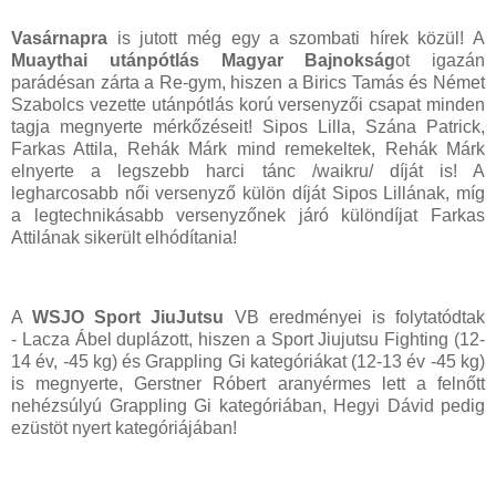
Vasárnapra
is jutott még egy a szombati hírek közül! A
Muaythai utánpótlás Magyar Bajnokság
ot igazán
parádésan zárta a Re-gym, hiszen a Birics Tamás és Német
Szabolcs vezette utánpótlás korú versenyzői csapat minden
tagja megnyerte mérkőzéseit! Sipos Lilla, Szána Patrick,
Farkas Attila, Rehák Márk mind remekeltek, Rehák Márk
elnyerte a legszebb harci tánc /waikru/ díját is! A
legharcosabb női versenyző külön díját Sipos Lillának, míg
a legtechnikásabb versenyzőnek járó különdíjat Farkas
Attilának sikerült elhódítania!
A
WSJO Sport JiuJutsu
VB eredményei is folytatódtak
- Lacza Ábel duplázott, hiszen a Sport Jiujutsu Fighting (12-
14 év, -45 kg) és Grappling Gi kategóriákat (12-13 év -45 kg)
is megnyerte, Gerstner Róbert aranyérmes lett a felnőtt
nehézsúlyú Grappling Gi kategóriában, Hegyi Dávid pedig
ezüstöt nyert kategóriájában!