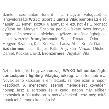
Szintén szombaton történt - a magyar válogatott a
lengyelországi
WSJO Sport Jiujutsu Világbajnokság
első
napján 11 érmet, köztük 6 aranyat, 4 ezüstöt és 1 bronzot
gyűjtött be, Megyeri Szabina pedig - fekete öves lengyel,
argentin és német ellenfeleket legyőzve - felnőtt világbajnoki
címet szerzett!
Aranyérmesek
: Baljer Roxána, Ódor Lili,
Megyeri Szabina, Kiss Krisztián, Lacza Ábel, Komár Dániel.
Ezüstérmes
lett: Baljer Kitti, Vigyikán Vince, Ditchen
Dániel, Kockás Dávid.
Bronzérmes
: Vigyikán Vita.
Azt se feledjük, hogy az írországi
WAKO full contact/light
contact/point fighting Világbajnokság
, amit fentebb már
Novák Jenő kapcsán is említettünk, szintén ezen a napon
kezdődött. A menetrend szerinti mérlegelést követően,
holnap lesz a sorsolás és a keddi napon már élőben
nézhetitek a Youtube-on a mérkőzéseket! Lesz még miről
írnunk tehát ennek kapcsán is!