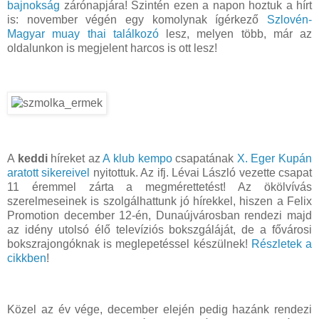
bajnokság
zárónapjára! Szintén ezen a napon hoztuk a hírt
is: november végén egy komolynak ígérkező
Szlovén-
Magyar muay thai találkozó
lesz, melyen több, már az
oldalunkon is megjelent harcos is ott lesz!
A
keddi
híreket az
A klub kempo
csapatának
X. Eger Kupán
aratott sikereivel
nyitottuk. Az ifj. Lévai László vezette csapat
11 éremmel zárta a megmérettetést! Az ökölvívás
szerelmeseinek is szolgálhattunk jó hírekkel, hiszen a Felix
Promotion december 12-én, Dunaújvárosban rendezi majd
az idény utolsó élő televíziós bokszgáláját, de a fővárosi
bokszrajongóknak is meglepetéssel készülnek!
Részletek a
cikkben
!
Közel az év vége, december elején pedig hazánk rendezi