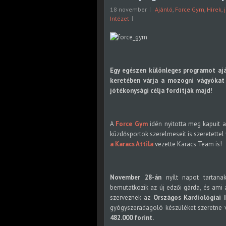
18 november
Ajánló
,
Force Gym
,
Hírek
,
Intézet
Egy egészen különleges programot ajá
keretében várja a mozogni vágyókat 
jótékonysági célja fordítják majd!
A
Force Gym
idén nyitotta meg kapuit a
küzdősportok szerelmeseit is szeretettel 
a Karacs Attila
vezette Karacs Team is!
November 28-án
nyílt napot tartanak
bemutatkozik az új edzői gárda, és ami a
szerveznek az
Országos Kardiológiai 
gyógyszeradagoló készüléket szeretne v
482.000 forint.