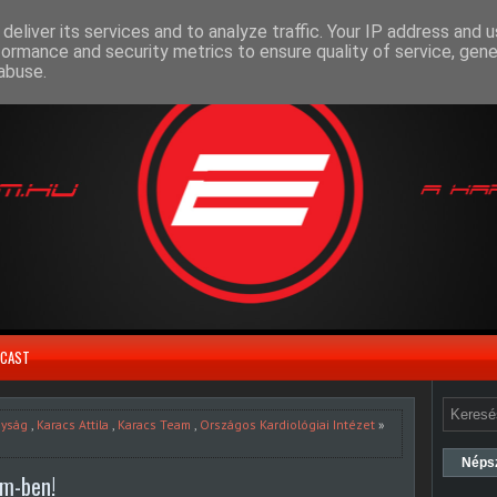
deliver its services and to analyze traffic. Your IP address and 
formance and security metrics to ensure quality of service, gen
abuse.
CAST
nyság
,
Karacs Attila
,
Karacs Team
,
Országos Kardiológiai Intézet
»
Néps
ym-ben!