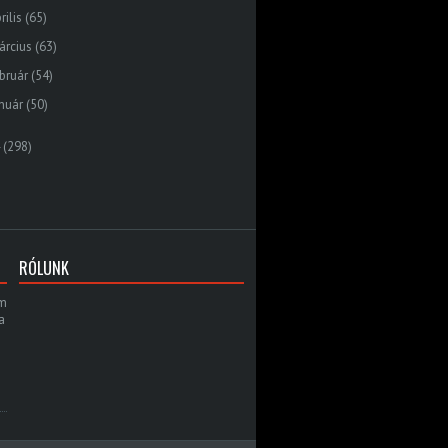
rilis
(65)
árcius
(63)
bruár
(54)
nuár
(50)
(298)
RÓLUNK
am
a