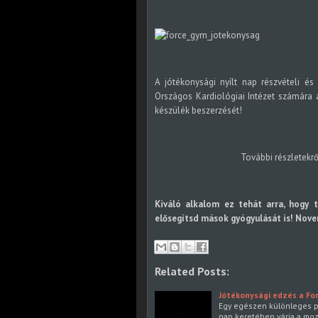
A jótékonysági nyílt nap részvételi és 
Országos Kardiológiai Intézet számára 
készülék beszerzését!
További részletek
Kiváló alkalom ez tehát arra, hogy 
elősegítsd mások gyógyulását is!
Novem
Related Posts:
Jótékonysági edzés a Fo
Egy egészen különleges p
nap keretében várja a moz