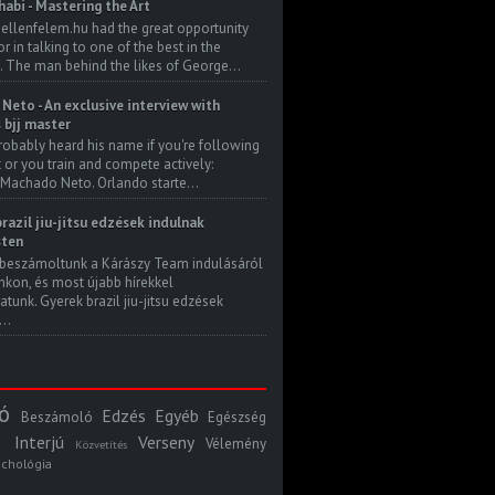
habi - Mastering the Art
 ellenfelem.hu had the great opportunity
 in talking to one of the best in the
. The man behind the likes of George...
Neto - An exclusive interview with
s bjj master
robably heard his name if you're following
t or you train and compete actively:
Machado Neto. Orlando starte...
razil jiu-jitsu edzések indulnak
ten
beszámoltunk a Kárászy Team indulásáról
kon, és most újabb hírekkel
atunk. Gyerek brazil jiu-jitsu edzések
..
ó
Edzés
Egyéb
Beszámoló
Egészség
Interjú
Verseny
Vélemény
Közvetítés
ichológia