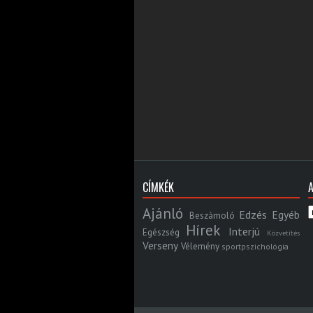
CÍMKÉK
Ajánló
Edzés
Egyéb
Beszámoló
Hírek
Interjú
Egészség
Közvetítés
Verseny
Vélemény
sportpszichológia