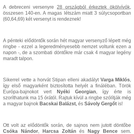
A debreceni versenyre
28 országból érkeztek ökölvívók
,
összesen 140-en. A magas létszám miatt 3 súlycsoportban
(60,64,69) két versenyt is rendeznek!
A pénteki elődöntők során hét magyar versenyző lépett még
ringbe - ezzel a legeredményesebb nemzet voltunk ezen a
napon -, de a szombati döntőkre már csak 4 magyar legény
maradt talpon.
Sikerrel vette a horvát Stipan elleni akadályt
Varga Miklós
,
így első magyarként biztosította helyét a fináléban. Török
Európa-bajnokot vert
Nyéki Georgian
, így érte is
szoríthatunk ma 15 órától. Rajtuk kívül a ringbe szólítják még
a magyar bajnok
Bacskai Balázst,
és
Sávoly Gergőt
is!
Ott volt az elődöntők során, de sajnos nem jutott döntőbe
Csóka Nándor
,
Harcsa Zoltán
és
Nagy Bence
sem.