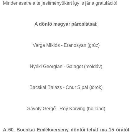
Mindenesetre a teljesítményükért így is jár a gratuláció!
A döntő magyar párosításai:
Varga Miklós - Eranosyan (grúz)
Nyéki Georgian - Galagot (moldáv)
Bacskai Balázs - Onur Sipal (török)
Sávoly Gergő - Roy Korving (holland)
A
60. Bocskai Emlékverseny
döntői tehát ma 15 órától