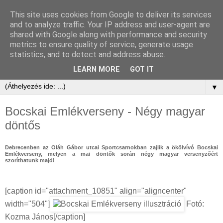
This site uses cookies from Google to deliver its services
and to analyze traffic. Your IP address and user-agent are
shared with Google along with performance and security
metrics to ensure quality of service, generate usage
statistics, and to detect and address abuse.
LEARN MORE
GOT IT
▼
Bocskai Emlékverseny - Négy magyar
döntős
Debrecenben az Oláh Gábor utcai Sportcsarnokban zajlik a ökölvívó Bocskai
Emlékverseny, melyen a mai döntők során négy magyar versenyzőért
szoríthatunk majd!
[caption id="attachment_10851" align="aligncenter"
width="504"]
Fotó:
Kozma János[/caption]