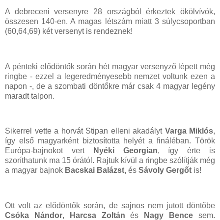
A debreceni versenyre
28 országból érkeztek ökölvívók
,
összesen 140-en. A magas létszám miatt 3 súlycsoportban
(60,64,69) két versenyt is rendeznek!
A pénteki elődöntők során hét magyar versenyző lépett még
ringbe - ezzel a legeredményesebb nemzet voltunk ezen a
napon -, de a szombati döntőkre már csak 4 magyar legény
maradt talpon.
Sikerrel vette a horvát Stipan elleni akadályt
Varga Miklós
,
így első magyarként biztosította helyét a fináléban. Török
Európa-bajnokot vert
Nyéki Georgian
, így érte is
szoríthatunk ma 15 órától. Rajtuk kívül a ringbe szólítják még
a magyar bajnok
Bacskai Balázst,
és
Sávoly Gergőt
is!
Ott volt az elődöntők során, de sajnos nem jutott döntőbe
Csóka Nándor
,
Harcsa Zoltán
és
Nagy Bence
sem.