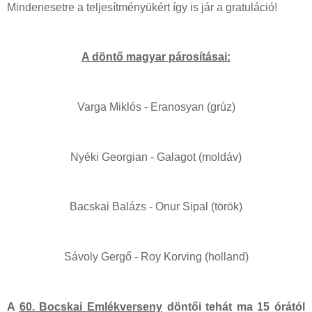
Mindenesetre a teljesítményükért így is jár a gratuláció!
A döntő magyar párosításai:
Varga Miklós - Eranosyan (grúz)
Nyéki Georgian - Galagot (moldáv)
Bacskai Balázs - Onur Sipal (török)
Sávoly Gergő - Roy Korving (holland)
A
60. Bocskai Emlékverseny
döntői tehát ma 15 órától