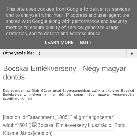
This site uses cookies from Google to deliver its services
and to analyze traffic. Your IP address and user-agent are
shared with Google along with performance and security
metrics to ensure quality of service, generate usage
statistics, and to detect and address abuse.
LEARN MORE
GOT IT
▼
Bocskai Emlékverseny - Négy magyar
döntős
Debrecenben az Oláh Gábor utcai Sportcsarnokban zajlik a ökölvívó Bocskai
Emlékverseny, melyen a mai döntők során négy magyar versenyzőért
szoríthatunk majd!
[caption id="attachment_10851" align="aligncenter"
width="504"]
Fotó:
Kozma János[/caption]