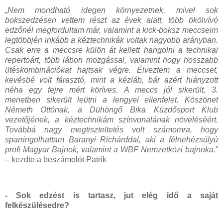
„
Nem mondható idegen környezetnek, mivel sok
bokszedzésen vettem részt az évek alatt, több ökölvívó
edzőnél megfordultam már, valamint a kick-boksz meccseim
legtöbbjén inkább a kéztechnikák voltak nagyobb arányban.
Csak erre a meccsre külön át kellett hangolni a technikai
repertoárt, több lábon mozgással, valamint hogy hosszabb
ütéskombinációkat hajtsak végre. Élveztem a meccset,
kevésbé volt fárasztó, mint a kézláb, bár azért hiányzott
néha egy fejre mért köríves. A meccs jól sikerült, 3.
menetben sikerült leütni a lengyel ellenfelet. Köszönet
Németh Ottónak, a Dühöngő Bika Küzdősport Klub
vezetőjének, a kéztechnikám színvonalának növeléséért.
Továbbá nagy megtiszteltetés volt számomra, hogy
sparringolhattam Baranyi Richárddal, aki a félnehézsúlyú
profi Magyar Bajnok, valamint a WBF Nemzetközi bajnoka.
”
– kezdte a beszámolót Patrik
- Sok edzést is tartasz, jut elég idő a saját
felkészülésedre?