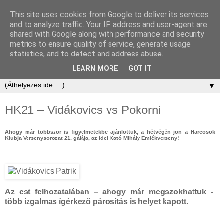
This site uses cookies from Google to deliver its services
and to analyze traffic. Your IP address and user-agent are
shared with Google along with performance and security
metrics to ensure quality of service, generate usage
statistics, and to detect and address abuse.
LEARN MORE
GOT IT
▼
HK21 – Vidákovics vs Pokorni
Ahogy már többször is figyelmetekbe ajánlottuk, a hétvégén jön a Harcosok
Klubja Versenysorozat 21. gálája, az idei Kató Mihály Emlékverseny!
Az est felhozatalában – ahogy már megszokhattuk -
több izgalmas ígérkező párosítás is helyet kapott.