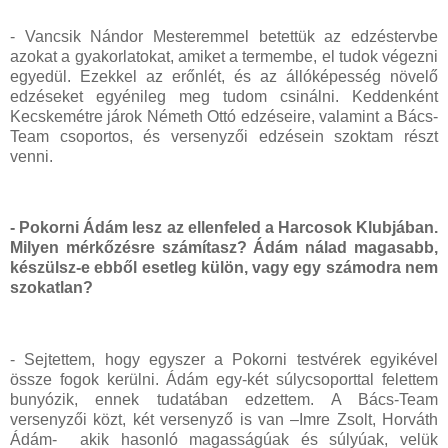
- Vancsik Nándor Mesteremmel betettük az edzéstervbe
azokat a gyakorlatokat, amiket a termembe, el tudok végezni
egyedül. Ezekkel az erőnlét, és az állóképesség növelő
edzéseket egyénileg meg tudom csinálni. Keddenként
Kecskemétre járok Németh Ottó edzéseire, valamint a Bács-
Team csoportos, és versenyzői edzésein szoktam részt
venni.
- Pokorni Ádám lesz az ellenfeled a Harcosok Klubjában.
Milyen mérkőzésre számítasz? Ádám nálad magasabb,
készülsz-e ebből esetleg külön, vagy egy számodra nem
szokatlan?
- Sejtettem, hogy egyszer a Pokorni testvérek egyikével
össze fogok kerülni. Ádám egy-két súlycsoporttal felettem
bunyózik, ennek tudatában edzettem. A Bács-Team
versenyzői közt, két versenyző is van –Imre Zsolt, Horváth
Ádám- akik hasonló magasságúak és súlyúak, velük