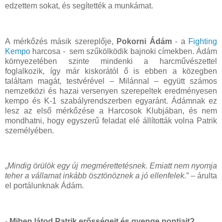
edzettem sokat, és segítették a munkámat.
A mérkőzés másik szereplője,
Pokorni Ádám
- a
Fighting
Kempo
harcosa - sem szűkölködik bajnoki címekben. Ádám
környezetében szinte mindenki a harcművészettel
foglalkozik, így már kiskorától ő is ebben a közegben
találtam magát, testvérével – Milánnal – együtt számos
nemzetközi és hazai versenyen szerepeltek eredményesen
kempo és K-1 szabályrendszerben egyaránt. Ádámnak ez
lesz az első mérkőzése a Harcosok Klubjában, és nem
mondhatni, hogy egyszerű feladat elé állították volna Patrik
személyében.
„
Mindig örülök egy új megmérettetésnek. Emiatt nem nyomja
teher a vállamat inkább ösztönöznek a jó ellenfelek.
” – árulta
el portálunknak Ádám.
- Miben látod Patrik erősségeit és gyenge pontjait?