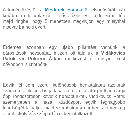
A főmérkőzésről, a
Mesterek csatája 2.
felvonásáról már
korábban ejtettünk szót. Erdős József és Hajdu Gábor lép
majd ringbe, hogy 5 menetben megvívjon egy muaythai
magyar bajnoki övért.
Érdemes azonban egy újabb pillantást vetnünk a
párosítások névsorára, hiszen ott találjuk a
Vidákovics
Patrik vs Pokorni Ádám
mérkőzést is, melyre most
bővebben is kitérnénk.
Egyik fél sem szorul különösebb bemutatásra azoknak
számára, akik kicsit is jártasak a hazai küzdősportban (vagy
épp rendszeresen követik honlapunkat). Vidákovics Patrik
személyében a hazai küzdősport egyik legnagyobb
tehetségét láthatjuk majd szombaton a ringben, aki nemrég
a profi ökölvívás színpadán is bemutatkozott.