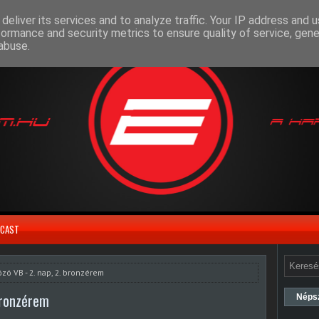
deliver its services and to analyze traffic. Your IP address and 
formance and security metrics to ensure quality of service, gen
abuse.
CAST
ózó VB - 2. nap, 2. bronzérem
 bronzérem
Néps