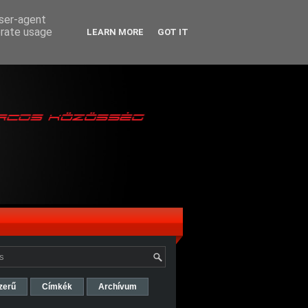
user-agent
erate usage
LEARN MORE
GOT IT
zerű
Címkék
Archívum