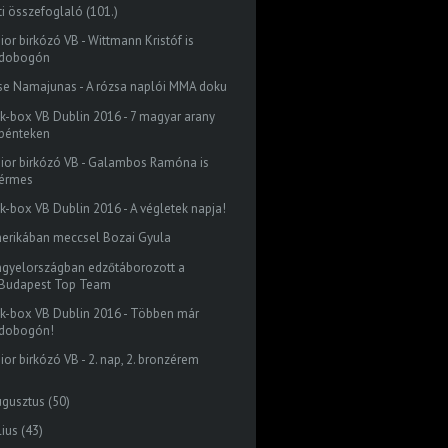
ti összefoglaló (101.)
ior birkózó VB - Wittmann Kristóf is
dobogón
se Namajunas - A rózsa naplói MMA doku
ck-box VB Dublin 2016 - 7 magyar arany
pénteken
nior birkózó VB - Galambos Ramóna is
érmes
ck-box VB Dublin 2016 - A végletek napja!
erikában meccsel Bozai Gyula
ngyelországban edzőtáborozott a
Budapest Top Team
ck-box VB Dublin 2016 - Többen már
dobogón!
ior birkózó VB - 2. nap, 2. bronzérem
ugusztus
(50)
lius
(43)