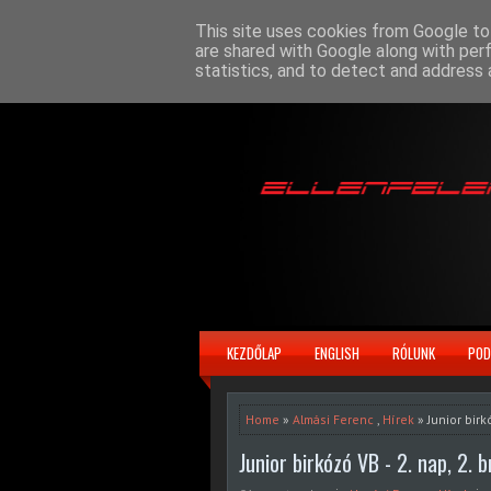
This site uses cookies from Google to 
are shared with Google along with per
statistics, and to detect and address 
KEZDŐLAP
ENGLISH
RÓLUNK
POD
Home
»
Almási Ferenc
,
Hírek
» Junior birk
Junior birkózó VB - 2. nap, 2.