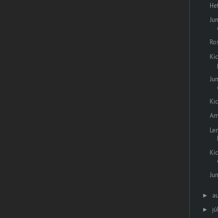
He
Jun
Ro
Ki
Ju
Ki
Am
Le
Ki
Jun
a
►
jú
►