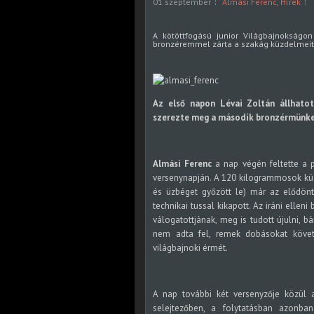
01 szeptember
Almási Ferenc
,
Hírek
A kötöttfogású junior Világbajnokságon
bronzéremmel zárta a szakág küzdelmeit
Az első napon Lévai Zoltán állhato
szerezte meg a második bronzérmünke
Almási Ferenc
a nap végén feltette a p
versenynapján. A 120 kilogrammosok küz
és üzbéget győzött le) már az elődön
technikai tussal kikapott. Az iráni elle
válogatottjának, meg is tudott újulni, 
nem adta fel, remek dobásokat követő
világbajnoki érmét.
A nap további két versenyzője közü
selejtezőben, a folytatásban azonba