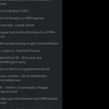
town
ti összefoglaló (103.)
ellő és Baranyi is a WBO bajnoka
közet után - Laszák Zoltán
magyar harcosoké a főszerep ma a SYMA-
ban
tékonysági küzdősport gála Szombathelyen
s a pajzson - Raymond Daniels
et birkózó VB - 18 év után újra
kötöttfogású arany
ntye és Harcsa is a győzelemre készül
nyász Andrián - Cél az eredményes
nemzetközi ver...
th – Darmos összecsapás a Magyar
bajnoki övért
elaky Lajos Münchenben nyert MMA bajnoki
övet!