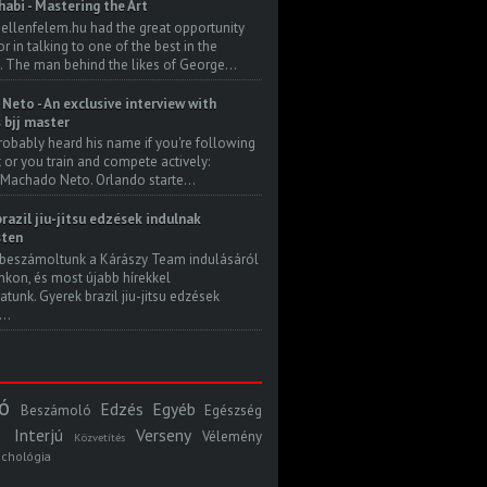
habi - Mastering the Art
 ellenfelem.hu had the great opportunity
 in talking to one of the best in the
. The man behind the likes of George...
Neto - An exclusive interview with
s bjj master
robably heard his name if you're following
t or you train and compete actively:
Machado Neto. Orlando starte...
razil jiu-jitsu edzések indulnak
ten
beszámoltunk a Kárászy Team indulásáról
kon, és most újabb hírekkel
atunk. Gyerek brazil jiu-jitsu edzések
..
ó
Edzés
Egyéb
Beszámoló
Egészség
Interjú
Verseny
Vélemény
Közvetítés
ichológia