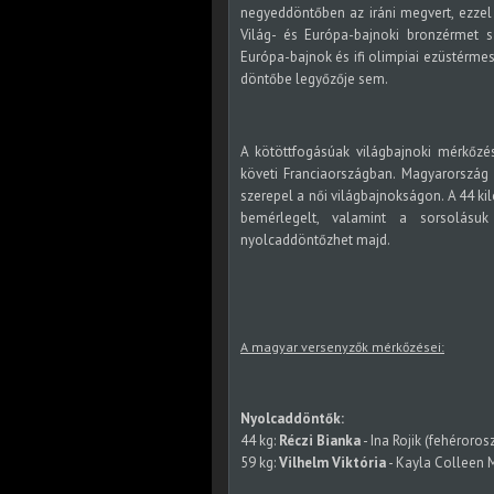
negyeddöntőben az iráni megvert, ezzel 
Világ- és Európa-bajnoki bronzérmet
Európa-bajnok és ifi olimpiai ezüstérmes
döntőbe legyőzője sem.
A kötöttfogásúak világbajnoki mérkőzé
követi Franciaországban. Magyarország 
szerepel a női világbajnokságon. A 44 ki
bemérlegelt, valamint a sorsolásuk 
nyolcaddöntőzhet majd.
A magyar versenyzők mérkőzései:
Nyolcaddöntők:
44 kg:
Réczi Bianka
- Ina Rojik (fehéroros
59 kg:
Vilhelm Viktória
- Kayla Colleen M