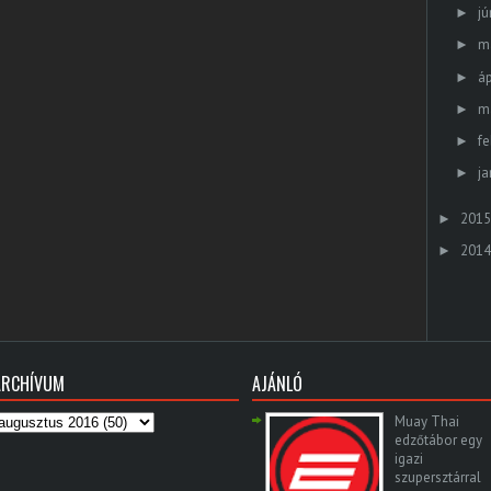
jú
►
m
►
áp
►
m
►
fe
►
ja
►
2015
►
2014
►
ARCHÍVUM
AJÁNLÓ
Muay Thai
edzőtábor egy
igazi
szupersztárral