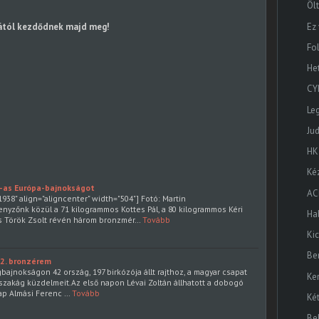
Öl
Ez
rától kezdődnek majd meg!
Fo
He
CY
Le
Ju
HK
Ké
-as Európa-bajnokságot
AC
938" align="aligncenter" width="504"] Fotó: Martin
nyzőnk közül a 71 kilogrammos Kottes Pál, a 80 kilogrammos Kéri
Ha
os Török Zsolt révén három bronzmér…
Tovább
Ki
Be
, 2. bronzérem
gbajnokságon 42 ország, 197 birkózója állt rajthoz, a magyar csapat
Ke
szakág küzdelmeit.Az első napon Lévai Zoltán állhatott a dobogó
ap Almási Ferenc …
Tovább
Ké
Be