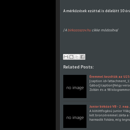
A mérkőzések ezúttal is délelőtt 10 ó
/
A
birkozoszov.hu
cikke módosítva
/
Related Posts:
Éremmel kezdtük az U23
[caption id="attachment_11
Gábor[/caption]Négy verse
Zoltán és a 98 kilogramm
Junior birkózó VB - 2. nap
A kötöttfogású junior Vilá
két bronzéremmel zárta a 
harmadik fokára, míg tegn