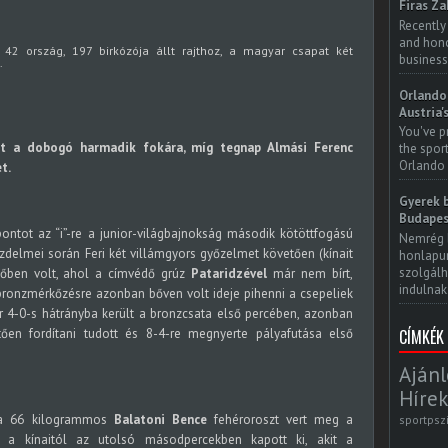
Firas Za
Recently
and honor
 42 ország, 197 birkózója állt rajthoz, a magyar csapat két
business
.
Orlando 
Austria'
You've p
tt a dobogó harmadik fokára, míg tegnap Almási Ferenc
the spor
Orlando 
t.
Gyerek b
Budapes
ontot az “i”-re a junior-világbajnokság második kötöttfogású
Nemrég 
delmei során Feri két villámgyors győzelmet követően (kínait
honlapun
szolgálh
tőben volt, ahol a címvédő grúz
Pataridzével
már nem bírt,
indulnak.
ni bronzmérkőzésre azonban bőven volt ideje pihenni a csepeliek
bár 4-0-s hátrányba került a bronzcsata első percében, azonban
CÍMKÉK
en fordítani tudott és 8-4-re megnyerte pályafutása első
Ajánl
Hírek
l a 66 kilogrammos
Balatoni Bence
fehéroroszt vert meg a
sportpsz
n a kínaitól az utolsó másodpercekben kapott ki, akit a