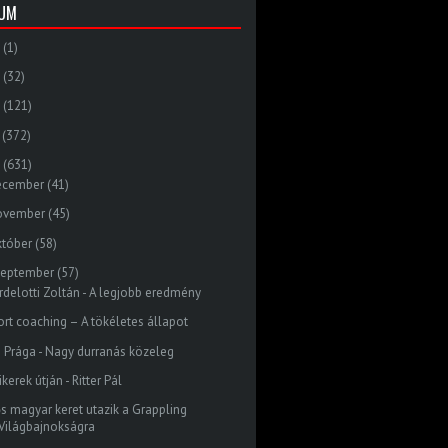
VUM
(1)
(32)
(121)
(372)
(631)
ecember
(41)
ovember
(45)
któber
(58)
zeptember
(57)
rdelotti Zoltán - A legjobb eredmény
ort coaching – A tökéletes állapot
 Prága - Nagy durranás közeleg
ikerek útján - Ritter Pál
ős magyar keret utazik a Grappling
Világbajnokságra