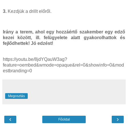
3.
Kezdjük a drillt előről.
Irány a terem, ahol egy hozzáértő szakember egy edző
kezei között, ill. felügyelete alatt gyakorolhattok és
fejlődhettek! Jó edzést!
https://youtu.be/8jdYQauW3ag?
feature=oembed&wmode=opaque&rel=0&showinfo=0&mod
estbranding=0
Megosztás
‹
›
Főoldal