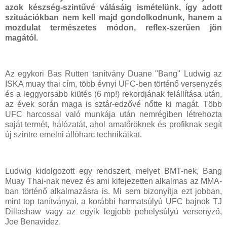
azok készség-szintűvé válásáig ismételünk, így adott
szituációkban nem kell majd gondolkodnunk, hanem a
mozdulat természetes módon, reflex-szerűen jön
magától.
Az egykori Bas Rutten tanítvány Duane "Bang" Ludwig az
ISKA muay thai cím, több évnyi UFC-ben történő versenyzés
és a leggyorsabb kiütés (6 mp!) rekordjának felállítása után,
az évek során maga is sztár-edzővé nőtte ki magát. Több
UFC harcossal való munkája után nemrégiben létrehozta
saját termét, hálózatát, ahol amatőröknek és profiknak segít
új szintre emelni állóharc technikáikat.
Ludwig kidolgozott egy rendszert, melyet BMT-nek, Bang
Muay Thai-nak nevez és ami kifejezetten alkalmas az MMA-
ban történő alkalmazásra is. Mi sem bizonyítja ezt jobban,
mint top tanítványai, a korábbi harmatsúlyú UFC bajnok TJ
Dillashaw vagy az egyik legjobb pehelysúlyú versenyző,
Joe Benavidez.