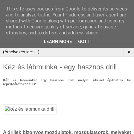
This site uses cookies from Google to deliver its services
and to analyze traffic. Your IP address and user-agent are
shared with Google along with performance and security
metrics to ensure quality of service, generate usage
statistics, and to detect and address abuse.
LEARN MORE
GOT IT
▼
Kéz és lábmunka - egy hasznos drill
Kéz és lábmunka! Egy hasznos drill, melyet sikerrel építhettek be
repertoárotokba ti is!
A drillek bizonyos mozdulatok, mozdulatsorok, melyeket