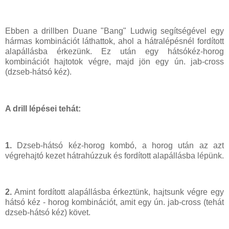
Ebben a drillben Duane "Bang" Ludwig segítségével egy
hármas kombinációt láthattok, ahol a hátralépésnél fordított
alapállásba érkezünk. Ez után egy hátsókéz-horog
kombinációt hajtotok végre, majd jön egy ún. jab-cross
(dzseb-hátsó kéz).
A drill lépései tehát:
1.
Dzseb-hátsó kéz-horog kombó, a horog után az azt
végrehajtó kezet hátrahúzzuk és fordított alapállásba lépünk.
2.
Amint fordított alapállásba érkeztünk, hajtsunk végre egy
hátsó kéz - horog kombinációt, amit egy ún. jab-cross (tehát
dzseb-hátsó kéz) követ.