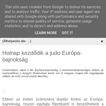
This site uses cookies from Google to deliver its services
and to analyze traffic. Your IP address and user-agent are
shared with Google along with performance and security
metrics to ensure quality of service, generate usage
statistics, and to detect and address abuse.
LEARN MORE
GOT IT
▼
Holnap kezdődik a judo Európa-
bajnokság
Csütörtökön rajtol a 66. Európa-bajnokság, a kontinensbajnokságra ebben az
esztendőben a lengyel fővárosban kerül sor. A magyar csapat két nagyágyúja
nélkül, de erős sorral utazik Varsóba.
Ebben az évben számunkra duplán fontos az Európa-
bajnokság, hiszen egyfajta főpróbáról is beszélhetünk a