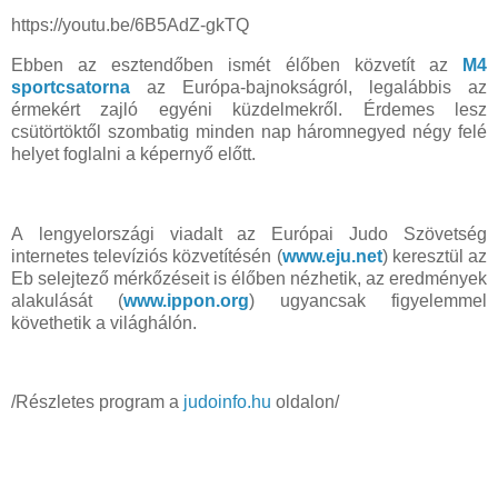
https://youtu.be/6B5AdZ-gkTQ
Ebben az esztendőben ismét élőben közvetít az
M4
sportcsatorna
az Európa-bajnokságról, legalábbis az
érmekért zajló egyéni küzdelmekről. Érdemes lesz
csütörtöktől szombatig minden nap háromnegyed négy felé
helyet foglalni a képernyő előtt.
A lengyelországi viadalt az Európai Judo Szövetség
internetes televíziós közvetítésén (
www.eju.net
) keresztül az
Eb selejtező mérkőzéseit is élőben nézhetik, az eredmények
alakulását (
www.ippon.org
) ugyancsak figyelemmel
követhetik a világhálón.
/Részletes program a
judoinfo.hu
oldalon/