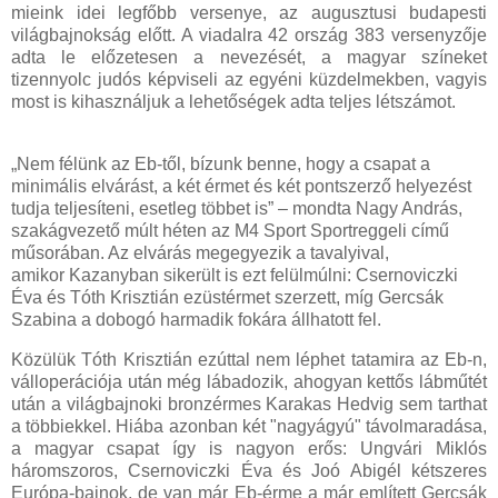
mieink idei legfőbb versenye, az augusztusi budapesti
világbajnokság előtt. A viadalra 42 ország 383 versenyzője
adta le előzetesen a nevezését, a magyar színeket
tizennyolc judós képviseli az egyéni küzdelmekben, vagyis
most is kihasználjuk a lehetőségek adta teljes létszámot.
„Nem félünk az Eb-től, bízunk benne, hogy a csapat a
minimális elvárást, a két érmet és két pontszerző helyezést
tudja teljesíteni, esetleg többet is” – mondta Nagy András,
szakágvezető múlt héten az M4 Sport Sportreggeli című
műsorában. Az elvárás megegyezik a tavalyival,
amikor Kazanyban sikerült is ezt felülmúlni: Csernoviczki
Éva és Tóth Krisztián ezüstérmet szerzett, míg Gercsák
Szabina a dobogó harmadik fokára állhatott fel.
Közülük Tóth Krisztián ezúttal nem léphet tatamira az Eb-n,
válloperációja után még lábadozik, ahogyan kettős lábműtét
után a világbajnoki bronzérmes Karakas Hedvig sem tarthat
a többiekkel. Hiába azonban két "nagyágyú" távolmaradása,
a magyar csapat így is nagyon erős: Ungvári Miklós
háromszoros, Csernoviczki Éva és Joó Abigél kétszeres
Európa-bajnok, de van már Eb-érme a már említett Gercsák