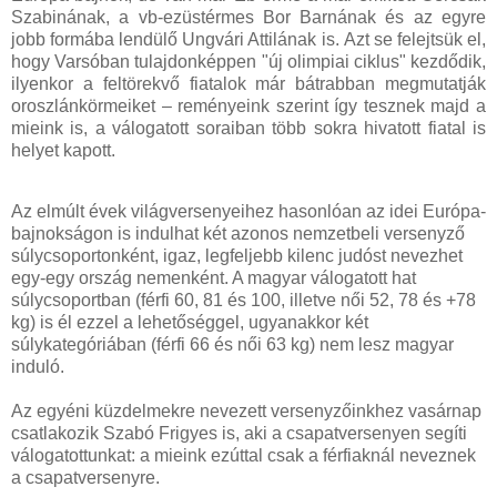
Szabinának, a vb-ezüstérmes Bor Barnának és az egyre
jobb formába lendülő Ungvári Attilának is. Azt se felejtsük el,
hogy Varsóban tulajdonképpen "új olimpiai ciklus" kezdődik,
ilyenkor a feltörekvő fiatalok már bátrabban megmutatják
oroszlánkörmeiket – reményeink szerint így tesznek majd a
mieink is, a válogatott soraiban több sokra hivatott fiatal is
helyet kapott.
Az elmúlt évek világversenyeihez hasonlóan az idei Európa-
bajnokságon is indulhat két azonos nemzetbeli versenyző
súlycsoportonként, igaz, legfeljebb kilenc judóst nevezhet
egy-egy ország nemenként. A magyar válogatott hat
súlycsoportban (férfi 60, 81 és 100, illetve női 52, 78 és +78
kg) is él ezzel a lehetőséggel, ugyanakkor két
súlykategóriában (férfi 66 és női 63 kg) nem lesz magyar
induló.
Az egyéni küzdelmekre nevezett versenyzőinkhez vasárnap
csatlakozik Szabó Frigyes is, aki a csapatversenyen segíti
válogatottunkat: a mieink ezúttal csak a férfiaknál neveznek
a csapatversenyre.