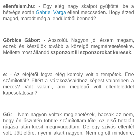
ellenfelem.hu:
- Egy elég nagy skalpot gyűjtöttél be a
hétvége során
Gabriel Varga
elleni meccseden. Hogy érzed
magad, maradt még a lendületből benned?
Görbics Gábor:
- Abszolút. Nagyon jól érzem magam,
edzek és készülök tovább a közelgő megmérettetésekre.
Mellette most állandó
szponzort ill szponzorokat keresek
.
e:
- Az elejétől fogva elég komoly volt a tempótok. Erre
számítottál? Eltért a várakozásaidhoz képest valamiben a
meccs? Volt valami, ami meglepő volt ellenfeleddel
kapcsolatosan?
GG:
- Nem nagyon voltak meglepetések, hacsak az nem,
hogy én őszintén többre számítottam tőle. Az első betalált
rúgása után kicsit megnyugodtam. De egy szívós ellenfél
volt. Jött előre, nyerni akart nagyon. Nem ugrott mindenre,