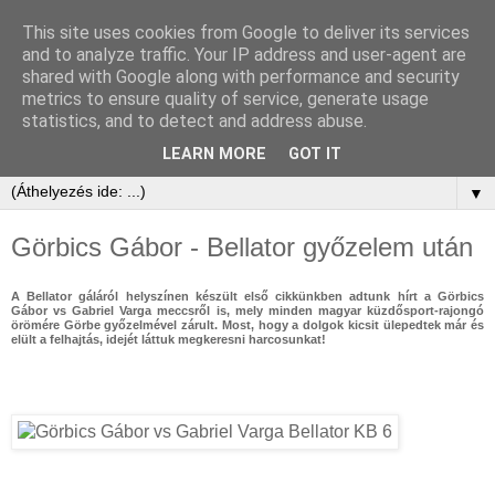
This site uses cookies from Google to deliver its services
and to analyze traffic. Your IP address and user-agent are
shared with Google along with performance and security
metrics to ensure quality of service, generate usage
statistics, and to detect and address abuse.
LEARN MORE
GOT IT
▼
Görbics Gábor - Bellator győzelem után
A Bellator gáláról helyszínen készült első cikkünkben adtunk hírt a Görbics
Gábor vs Gabriel Varga meccsről is, mely minden magyar küzdősport-rajongó
örömére Görbe győzelmével zárult. Most, hogy a dolgok kicsit ülepedtek már és
elült a felhajtás, idejét láttuk megkeresni harcosunkat!