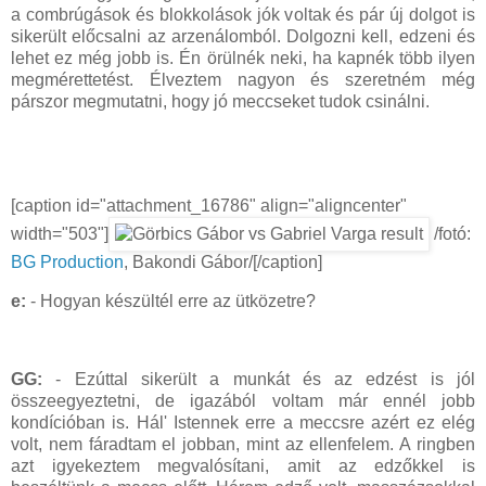
a combrúgások és blokkolások jók voltak és pár új dolgot is
sikerült előcsalni az arzenálomból. Dolgozni kell, edzeni és
lehet ez még jobb is. Én örülnék neki, ha kapnék több ilyen
megmérettetést. Élveztem nagyon és szeretném még
párszor megmutatni, hogy jó meccseket tudok csinálni.
[caption id="attachment_16786" align="aligncenter"
width="503"]
/fotó:
BG Production
, Bakondi Gábor/[/caption]
e:
- Hogyan készültél erre az ütközetre?
GG:
- Ezúttal sikerült a munkát és az edzést is jól
összeegyeztetni, de igazából voltam már ennél jobb
kondícióban is. Hál' Istennek erre a meccsre azért ez elég
volt, nem fáradtam el jobban, mint az ellenfelem. A ringben
azt igyekeztem megvalósítani, amit az edzőkkel is