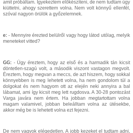
amit próbáltam. Igyekeztem előkészíteni, de nem tudtam úgy
kiüttetni, ahogy szerettem volna. Nem volt könnyű ellenfél,
szóval nagyon örülök a győzelemnek.
e:
- Mennyire érezted belülről vagy hogy látod utólag, melyik
meneteket vitted?
GG:
- Úgy éreztem, hogy az első és a harmadik tán kicsit
döntetlen-szagú volt, a második viszont vastagon megvolt.
Éreztem, hogy megvan a meccs, de azt hiszem, hogy sokkal
könnyebben is meg lehetett volna, ha nem gondolom túl a
dolgokat és nem hagyom ott az elején neki annyira a bal
lábamat, ami így kicsit meg lett rugdosva. A 30-28 pontozást
Varga javára nem értem. Ha jobban megtartottam volna
magam valamivel, jobban beleálltam volna az ütésekbe,
akkor még be is lehetett volna ezt fejezni.
De nem vagyok elégedetlen. A jobb kezeket el tudtam adni,