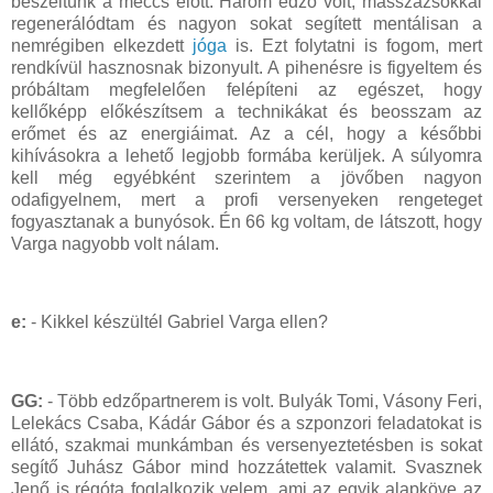
beszéltünk a meccs előtt. Három edző volt, masszázsokkal
regenerálódtam és nagyon sokat segített mentálisan a
nemrégiben elkezdett
jóga
is. Ezt folytatni is fogom, mert
rendkívül hasznosnak bizonyult. A pihenésre is figyeltem és
próbáltam megfelelően felépíteni az egészet, hogy
kellőképp előkészítsem a technikákat és beosszam az
erőmet és az energiáimat. Az a cél, hogy a későbbi
kihívásokra a lehető legjobb formába kerüljek. A súlyomra
kell még egyébként szerintem a jövőben nagyon
odafigyelnem, mert a profi versenyeken rengeteget
fogyasztanak a bunyósok. Én 66 kg voltam, de látszott, hogy
Varga nagyobb volt nálam.
e:
- Kikkel készültél Gabriel Varga ellen?
GG:
- Több edzőpartnerem is volt. Bulyák Tomi, Vásony Feri,
Lelekács Csaba, Kádár Gábor és a szponzori feladatokat is
ellátó, szakmai munkámban és versenyeztetésben is sokat
segítő Juhász Gábor mind hozzátettek valamit. Svasznek
Jenő is régóta foglalkozik velem, ami az egyik alapköve az