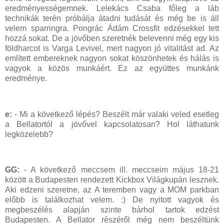
eredményességemnek. Lelekács Csaba főleg a láb
technikák terén próbálja átadni tudását és még be is áll
velem sparringra. Pongrác Ádám Crossfit edzésekkel tett
hozzá sokat. De a jövőben szeretnék belevenni még egy kis
földharcot is Varga Levivel, mert nagyon jó vitalitást ad. Az
említett embereknek nagyon sokat köszönhetek és hálás is
vagyok a közös munkáért. Ez az együttes munkánk
eredménye.
e:
- Mi a következő lépés? Beszélt már valaki veled esetleg
a Bellatortól a jövővel kapcsolatosan? Hol láthatunk
legközelebb?
GG:
- A következő meccsem ill. meccseim május 18-21
között a Budapesten rendezett Kickbox Világkupán lesznek.
Aki edzeni szeretne, az A teremben vagy a MOM parkban
előbb is találkozhat velem. :) De nyitott vagyok és
megbeszélés alapján szinte bárhol tartok edzést
Budapesten. A Bellator részéről még nem beszéltünk