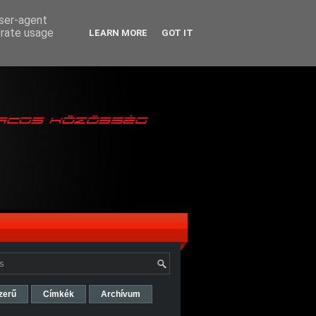
user-agent
erate usage
LEARN MORE
GOT IT
zerű
Címkék
Archívum