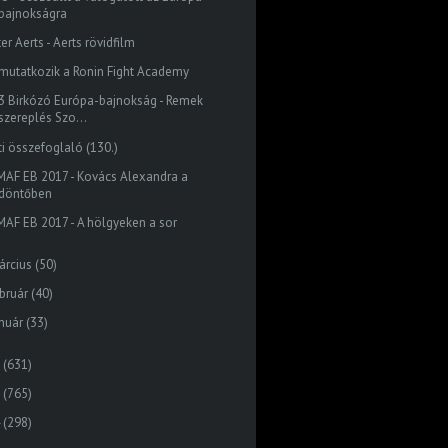
bajnokságra
er Aerts - Aerts rövidfilm
mutatkozik a Ronin Fight Academy
3 Birkózó Európa-bajnokság - Remek
szereplés Szo...
ti összefoglaló (130.)
MAF EB 2017 - Kovács Alexandra a
döntőben
MAF EB 2017 - A hölgyeken a sor
árcius
(50)
bruár
(40)
nuár
(33)
(631)
(765)
(298)