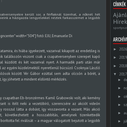
CÍMKÉK
Ajánl
tversenyekre került sor, a férfiaknál tizenhat, a nőknél hét
 mieink a házigazda lengyelekkel néztek farkasszemet a legjobb
Hírek
sportpsz
igncenter" width="504"]
fotó: EJU, Emanuele Di
ARCHÍ
2026
►
amira, és hiába igyekezett, vazarival kikapott az eredetileg is
ik találkozón viszont csak a csapatversenyben szerepet kapó
2019
►
tal küzdött és két vazarival nyert. A harmadik parti után már
2018
►
el az egyéni küzdelmektől nyeretlenül búcsúzó Csoknyai László
kilósok között Vér Gábor ezúttal sem adta olcsón a bőrét, a
2017
▼
 így jöhetett a mindent eldöntő mérkőzés.
d
►
n
►
o
►
aly csapatban Eb-bronzérmes Kamil Grabowski volt, aki kemény
arit is ítélt neki a vezetőbíró, szerencsére az akciót videón
s
►
y rosszul látta a dobást, így visszavonta a vazarit. Más akció
a
►
 következhetett a hosszabbítás, amelynek tizenkettedik
rította fel riválisát – a magyar válogatott bejutott a legjobb
jú
►