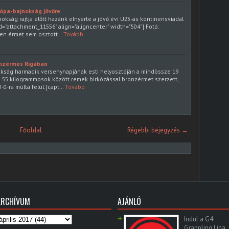
rópa-bajnokság jövőre
nokság rajtja előtt hazánk elnyerte a jövő évi U23-as kontinensviadal
d="attachment_11556" align="aligncenter" width="504"] Fotó:
en érmet sem osztott…
Tovább
nzérmes Rigában
okság harmadik versenynapjának esti helyosztóján a mindössze 19
55 kilogrammosok között remek birkózással bronzérmet szerzett,
-0-ra múlta felül.[capt…
Tovább
Főoldal
Régebbi bejegyzés →
ARCHÍVUM
AJÁNLÓ
Indul a G4
Grappling Liga