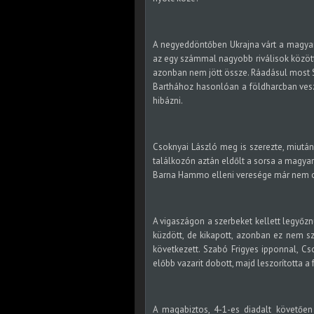
A negyeddöntőben Ukrajna várt a magyar 
az egy számmal nagyobb riválisok között, 
azonban nem jött össze. Ráadásul most Sz
Barthához hasonlóan a földharcban vesz
hibázni.
Csoknyai László meg is szerezte, miután 
találkozón aztán eldőlt a sorsa a magyar 
Barna Hammo elleni veresége már nem o
A vigaszágon a szerbeket kellett legyőz
küzdött, de kikapott, azonban ez nem s
következett. Szabó Frigyes ipponnal, Cs
előbb vazarit dobott, majd leszorította a
A magabiztos, 4-1-es diadalt követőe