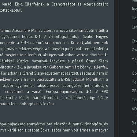
Ma
 varsói Eb-t. Ellenfélnek a Csehországot és Azerbajdzsánt
Ju
tottat kaptuk.
He
La
amira Alexandre Mariac ellen, sajnos a siker ismét elmaradt, a
s győzelmét hozta.
0-1.
A 73 kilogrammban Szabó Frigyes
Üt
 meglepte a 2014-es Európa-bajnok Loic Korvalt, akit nem sok
 izgalmas mérkőzés végén a leányvári judós ökle emelkedett a
Cs
ó megintette ellenfelét, aki igencsak zokon vette a döntést.
1-
Vu
lélekkel küzdve, vazarival legyőzte a párizsi Grand Slam
dítottunk:
2-1
a javunkra. Vér Gáborra sem várt könnyű ellenfél,
Gö
Párizsban is Grand Slam-ezüstérmet szerzett, ráadásul nem is
mekben épp a francia búcsúztatta a BHSE judósát. Mondhatni a
Ho
ér Gábor egy remek lábsöpréssel ippongyőzelmet aratott, s
ZB
ik bronzérmét a varsói Európa-bajnokságon.
3-1.
A +90
ele Cyrille Maret már eltekintett a küzdelemtől, így
4-1
-re
He
hatott fel a dobogó alsó fokára.
AD
Bel
rópa-bajnokság aranyérme óta először állhattak dobogóra, és
nva kerül sor a csapat Eb-re, azóta nem volt érmes a magyar
Be