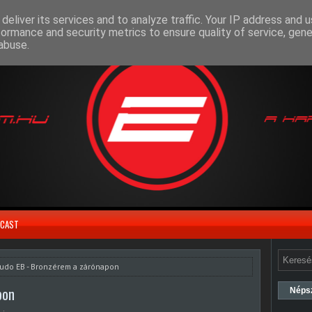
deliver its services and to analyze traffic. Your IP address and 
formance and security metrics to ensure quality of service, gen
abuse.
CAST
Judo EB - Bronzérem a zárónapon
pon
Néps