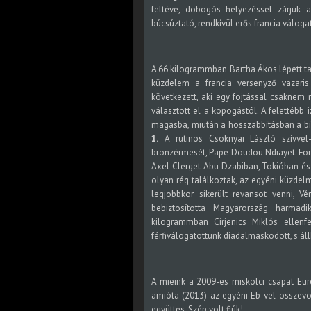
feltéve, dobogós helyezéssel zárjuk a
búcsúztató, rendkívül erős francia váloga
A 66 kilogrammban Bartha Ákos lépett tat
küzdelem a francia versenyző vazari
következett, aki egy fojtással csaknem
választott el a kopogástól. A felettébb
magasba, miután a hosszabbításban a bír
1.
A rutinos Csoknyai László szívvel-
bronzérmesét, Pape Doudou Ndiayet. For
Axel Clerget Abu Dzabiban, Tokióban és 
olyan rég találkoztak, az egyéni küzdel
legjobbkor sikerült revansot venni, V
bebiztosította Magyarország harmad
kilogrammban Cirjenics Miklós ellenf
férfiválogatottunk diadalmaskodott, s áll
A mieink a 2009-es miskolci csapat Eu
amióta (2013) az egyéni Eb-vel összevo
együttes. Szép volt fiúk!