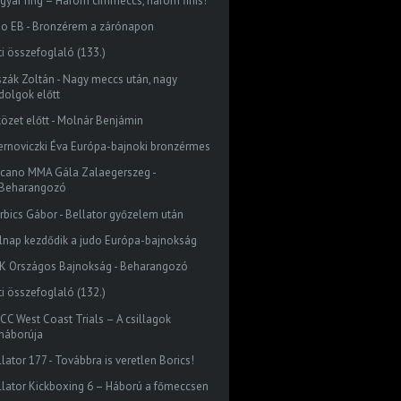
gyar ring – Három címmeccs, három finis!
do EB - Bronzérem a zárónapon
ti összefoglaló (133.)
szák Zoltán - Nagy meccs után, nagy
dolgok előtt
közet előtt - Molnár Benjámin
ernoviczki Éva Európa-bajnoki bronzérmes
lcano MMA Gála Zalaegerszeg -
Beharangozó
rbics Gábor - Bellator győzelem után
lnap kezdődik a judo Európa-bajnokság
K Országos Bajnokság - Beharangozó
ti összefoglaló (132.)
CC West Coast Trials – A csillagok
háborúja
lator 177 - Továbbra is veretlen Borics!
llator Kickboxing 6 – Háború a főmeccsen