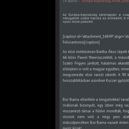
24 április
Európa-bajnokság
,
Hírek
,
judo
Az Európa-bajnokság zárónapján a csapa
válogatott szállt harcba az érmekért. A
nyolc közé jutásért.
[caption id="attachment_16849" align="al
Feliciantonio[/caption]
Az első mérkőzésen Bartha Ákos lépett tat
66 kilós Pawel Wawrzyczektől, a másod
Szabó Frigyes javított, hatalmas akarat
előnyben is volt a magyar együttes, miv
megszerezte első varsói sikerét. A 90 
hosszabbításban azonban Kuczer győzött,
Bor Barna ellenfele a lengyelekkel tav
riválisnak bizonyult, egy ízben még vaz
visszanéző társai a fülére mondták, hog
viszont nem volt a négy perc alatt,
másodpercében Bor Barna vazarit érően bo
nyolc közé!