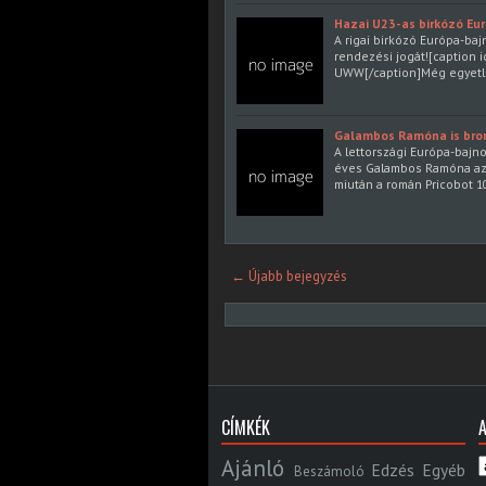
Hazai U23-as birkózó Eu
A rigai birkózó Európa-baj
rendezési jogát![caption i
UWW[/caption]Még egyetl
Galambos Ramóna is bro
A lettországi Európa-bajn
éves Galambos Ramóna az 
miután a román Pricobot 10
← Újabb bejegyzés
CÍMKÉK
Ajánló
Edzés
Egyéb
Beszámoló