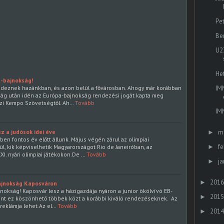
Pet
Be
U2
He
-bajnokság!
IM
ndeznek hazánkban, és azon belül a fővárosban. Ahogy már korábban
okság után idén az Európa-bajnokság rendezési jogát kapta meg
zi Kempo Szövetségtől. Ah…
Tovább
IM
m
z a judósok idei éve
►
en fontos év előtt állunk. Május végén zárul az olimpiai
fe
►
rül, kik képviselhetik Magyarországot Rio de Janeiróban, az
. nyári olimpiai játékokon.De …
Tovább
ja
►
2016
►
bajnokság Kaposváron
jnokság! Kaposvár lesz a házigazdája nyáron a junior ökölvívó EB-
2015
►
int ez köszönhető többek közt a korábbi kiváló rendezéseknek. Az
eklámja lehet.Az el…
Tovább
2014
►