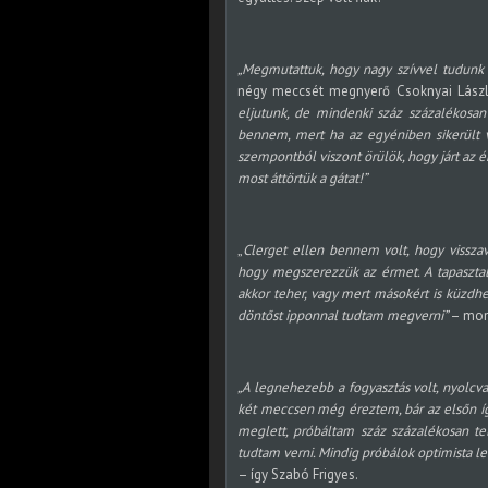
„Megmutattuk, hogy nagy szívvel tudunk
négy meccsét megnyerő Csoknyai Lász
eljutunk, de mindenki száz százalékosan
bennem, mert ha az egyéniben sikerült vo
szempontból viszont örülök, hogy járt az é
most áttörtük a gátat!”
„
Clerget ellen bennem volt, hogy visszav
hogy megszerezzük az érmet. A tapasztal
akkor teher, vagy mert másokért is küzdhe
döntőst ipponnal tudtam megverni”
– mon
„A legnehezebb a fogyasztás volt, nyolcva
két meccsen még éreztem, bár az elsőn íg
meglett, próbáltam száz százalékosan telj
tudtam verni. Mindig próbálok optimista l
– így Szabó Frigyes.