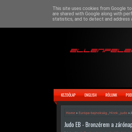
This site uses cookies from Google to 
are shared with Google along with per
statistics, and to detect and address 
KEZDŐLAP
ENGLISH
RÓLUNK
POD
Home
»
Európa-bajnokság
,
Hírek
,
judo
» 
Judo EB - Bronzérem a záróna