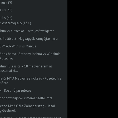
nius
(29)
ájus
(38)
rilis
(44)
ti összefoglaló (134.)
hua vs Klitschko – A teljesített ígéret
 Jiu Jitsu 5 - Nagyágyúk karnyújtásnyira
ORY 40 - Wilnis vs Marcus
tánok harca - Anthony Joshua vs Wladimir
Klitschko
strian Classics – 18 magyar érem az
ausztriai ki...
atőr MMA Magyar Bajnokság - Közeledik a
döntő
in Ross - Újjászületés
mondott bajnoki címéről Szellő Imre
lcano MMA Gála Zalaegerszeg - Hazai
győzelmek