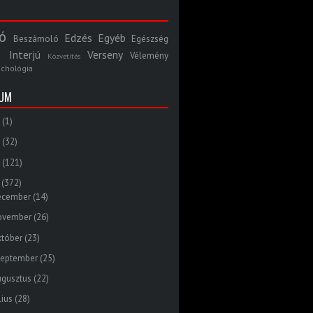
ó
Edzés
Egyéb
Beszámoló
Egészség
Interjú
Verseny
Vélemény
Közvetítés
ichológia
VUM
(1)
(32)
(121)
(372)
ecember
(14)
ovember
(26)
któber
(23)
zeptember
(25)
ugusztus
(22)
lius
(28)