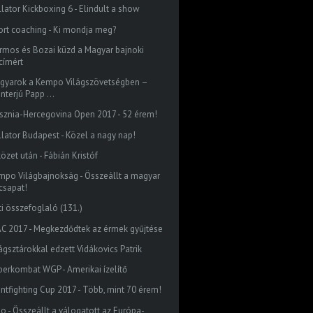
llator Kickboxing 6 - Elindult a show
ort coaching - Ki mondja meg?
rmos és Bozai küzd a Magyar bajnoki
címért
gyarok a Kempo Világszövetségben –
interjú Papp ...
sznia-Hercegovina Open 2017 - 52 érem!
llator Budapest - Közel a nagy nap!
özet után - Fábián Kristóf
mpo Világbajnokság - Összeállt a magyar
csapat!
ti összefoglaló (131.)
C 2017 - Megkezdődtek az érmek gyűjtése
ágsztárokkal edzett Vidákovics Patrik
perkombat WGP - Amerikai ízelítő
intfighting Cup 2017 - Több, mint 70 érem!
do - Összeállt a válogatott az Európa-