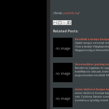
/
forrás:
judoinfo.hu
/
Related Posts:
Kezdődik a kempo Európa
Újabb rangos versenyt re
írtuk a tavalyi Világbajn
Magyarország a Nemzetkö
Versenyekben gazdag les
Rendkívül izgalmas és egyb
kvalifikációs időszak, kide
augusztusban kezdődő XXXI
Junior ökölvívó Európa-
Junior ökölvívó Európa-ba
nek. Csötönyi Sándor szer
esemény a sportág remek r