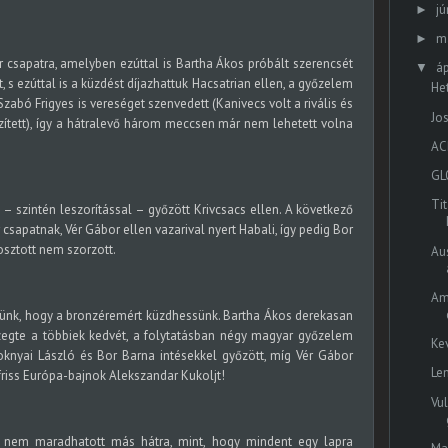
jú
►
m
►
csapatra, amelyben ezúttal is Bartha Ákos próbált szerencsét
áp
▼
s ezúttal is a küzdést díjazhattuk Hacsatrian ellen, a győzelem
He
abó Frigyes is vereséget szenvedett (Kanivecs volt a rivális és
Jos
ített), így a hátralevő három meccsen már nem lehetett volna
ACB
GL
Ti
– szintén leszorítással – győzött Krivcsacs ellen. A következő
csapatnak, Vér Gábor ellen vazarival nyert Habali, így pedig Bor
sztott nem szorzott.
Au
Am
nünk, hogy a bronzéremért küzdhessünk. Bartha Ákos derekasan
zegte a többiek kedvét, a folytatásban négy magyar győzelem
Kev
oknyai László és Bor Barna intésekkel győzött, míg Vér Gábor
Le
 friss Európa-bajnok Alekszandar Kukoljt!
Vu
n nem maradhatott más hátra, mint, hogy mindent egy lapra