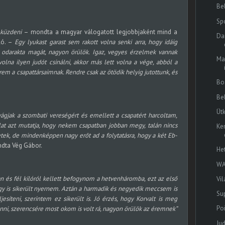
Be
Sp
 küzdeni
– mondta a magyar válogatott legjobbjaként mind a
Da
ló. –
Egy lyukast garast sem rakott volna senki arra, hogy idáig
 odarakta magát, nagyon örülök. Igaz, vegyes érzelmek vannak
Ma
lna ilyen judót csinálni, akkor más lett volna a vége, abból a
rem a csapattársaimnak. Rendre csak az ötödik helyig jutottunk, és
Bo
Be
Ütk
ágjak a szombati vereségért és emellett a csapatért harcoltam,
at azt mutatja, hogy nekem csapatban jobban megy, talán nincs
Ke
tek, de mindenképpen nagy erőt ad a folytatásra, hogy a két Eb-
dta Vég Gábor.
He
WA
n és fél kilóról kellett befogynom a hetvenháromba, ezt az első
Vil
y is sikerült nyernem. Aztán a harmadik és negyedik meccsem is
Su
esíteni, szerintem ez sikerült is. Jó érzés, hogy Korvalt is meg
Po
enni, szerencsére most okom is volt rá, nagyon örülök az éremnek”
Ju