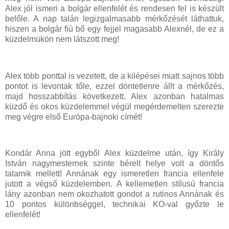
Alex jól ismeri a bolgár ellenfelét és rendesen fel is készült
belőle. A nap talán legizgalmasabb mérkőzését láthattuk,
hiszen a bolgár fiú bő egy fejjel magasabb Alexnél, de ez a
küzdelmükön nem látszott meg!
Alex több ponttal is vezetett, de a kilépései miatt sajnos több
pontot is levontak tőle, ezzel döntetlenre állt a mérkőzés,
majd hosszabbítás következett. Alex azonban hatalmas
küzdő és okos küzdelemmel végül megérdemelten szerezte
meg végre első Európa-bajnoki címét!
Kondár Anna jött egyből Alex küzdelme után, így Király
István nagymesternek szinte bérelt helye volt a döntős
tatamik mellett! Annának egy ismeretlen francia ellenfele
jutott a végső küzdelemben. A kellemetlen stílusú francia
lány azonban nem okozhatott gondot a rutinos Annának és
10 pontos különbséggel, technikai KO-val győzte le
ellenfelét!