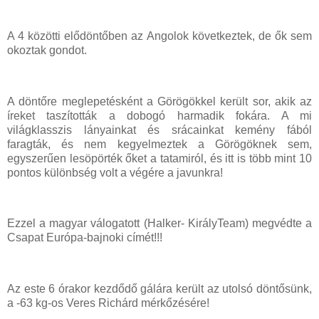
A 4 közötti elődöntőben az Angolok következtek, de ők sem
okoztak gondot.
A döntőre meglepetésként a Görögökkel került sor, akik az
íreket taszították a dobogó harmadik fokára. A mi
világklasszis lányainkat és srácainkat kemény fából
faragták, és nem kegyelmeztek a Görögöknek sem,
egyszerűen lesöpörték őket a tatamiról, és itt is több mint 10
pontos különbség volt a végére a javunkra!
Ezzel a magyar válogatott (Halker- KirályTeam) megvédte a
Csapat Európa-bajnoki címét!!!
Az este 6 órakor kezdődő gálára került az utolsó döntősünk,
a -63 kg-os Veres Richárd mérkőzésére!