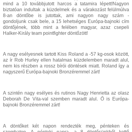
mind a 10 továbbjutott harcos a tatamira lépett!Nagyon
biztatóan indultak a küzdelmek és a várakozást felülmúlva
8-an döntőbe is jutottak, ami nagyon nagy szám -
gondoljunk csak bele, a 15 lehetséges Európa-bajnoki cím
döntőjének, több mint a felében magyar, azaz csepeli
Halker-Király team pointfighter döntőzött!
A nagy esélyesnek tartott Kiss Roland a -57 kg-osok között,
az ír Rob Hurley ellen hatalmas küzdelemben maradt alul,
nem kis részben a rossz bírói döntések miatt. Roland így a
nagyszerű Európa-bajnoki Bronzéremmel zárt!
A szintén nagy esélyes és rutinos Nagy Henrietta az olasz
Deborah De Vita-val szemben maradt alul. Ő is Európa-
bajnoki Bronzéremmel zárt!
A döntőket két napon rendezték meg, pénteken és
szombaton. A pénteki napra, a 8 döntősünkből kettő