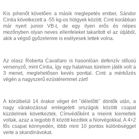
Kis pihenőt követően a másik meglepetés ember, Sándor
Cintia következett a -55 kg-os hölgyek között. Cinti korábban
már nyert junior VB-t, de egy ilyen erős és népes
mezőnyben olyan neves ellenfeleket takarított el az útjából,
akik a végső győzelemre is esélyesek lettek volna.
Az olasz Roberta Cavallaro is hasonlóan defenzív stílusú
versenyző, mint Cintia, így egy hatalmas türelem játék volt a
3 menet, meglehetősen kevés ponttal. Cinti a mérkőzés
végén a nagyszerű ezüstéremmel zárt!
A körülbelül 14 órakor véget ért "délelőtti" döntők után, a
nagy várakozással emlegetett országok közötti csapat
küzdelmek következtek. Címvédőként a mieink kiemeltek
voltak, azaz a legjobb 8 között kezdtek a Norvégokkal. A 4+2
fős csapat könnyedén, több mint 10 pontos különbséggel
verte a skandinávokat.