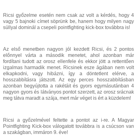
Ricsi győzelme esetén nem csak az volt a kérdés, hogy 4
vagy 5 bajnoki címet söprünk be, hanem hogy milyen nagy
súllyal dominál a csepeli pointfighting kick-box továbbra is!
Az első menetben nagyon jól kezdett Ricsi, és 2 pontos
előnnyel várta a második menetet, ahol azonban már
fordítani tudott az orosz ellenfele és ekkor jött a rettentően
izgalmas harmadik menet. Ricsinek esze ágában nem volt
elkapkodni, vagy hibázni, így a döntetlent elérve, a
hosszabbításra játszott. Az egy perces hosszabbításban
azonban begyújtotta a rakétáit és gyors egymásutánban 4
nagyon gyors és látványos pontot szerzett, az orosz srácnak
meg tátva maradt a szája, mert már véget is ért a küzdelem!
Ricsi a győzelmével feltette a pontot az i-re. A Magyar
Pointfighting Kick-box válogatott továbbra is a csúcson van
a szakágban, immáron 9. éve!