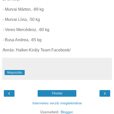
- Murvai Márton, -89 kg
- Murvai Lívia, -50 kg
- Veres Mercédesz, -60 kg
- Busa Andrea, -65 kg
/forrás: Halker-Király Team Facebook/
Megosztás
‹
›
Főoldal
Internetes verzió megtekintése
Üzemeltető:
Blogger
.