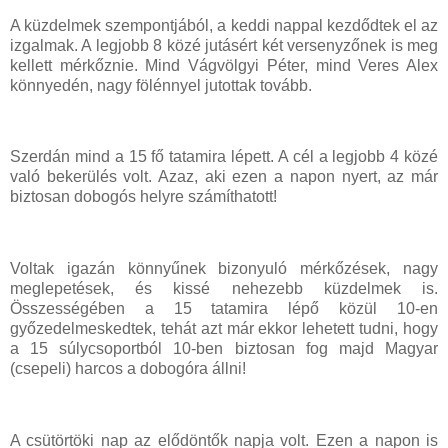
A küzdelmek szempontjából, a keddi nappal kezdődtek el az
izgalmak. A legjobb 8 közé jutásért két versenyzőnek is meg
kellett mérkőznie. Mind Vágvölgyi Péter, mind Veres Alex
könnyedén, nagy fölénnyel jutottak tovább.
Szerdán mind a 15 fő tatamira lépett. A cél a legjobb 4 közé
való bekerülés volt. Azaz, aki ezen a napon nyert, az már
biztosan dobogós helyre számíthatott!
Voltak igazán könnyűnek bizonyuló mérkőzések, nagy
meglepetések, és kissé nehezebb küzdelmek is.
Összességében a 15 tatamira lépő közül 10-en
győzedelmeskedtek, tehát azt már ekkor lehetett tudni, hogy
a 15 súlycsoportból 10-ben biztosan fog majd Magyar
(csepeli) harcos a dobogóra állni!
A csütörtöki nap az elődöntők napja volt. Ezen a napon is