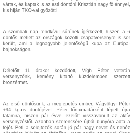
vártak, és kaptak is az esti döntőn! Krisztián nagy fölénnyel,
kis híján TKO-val győzött!
A szombati nap rendkívül sűrűnek ígérkezett, hiszen a 6
döntős mellett az országok közötti csapatversenyre is sor
került, ami a legnagyobb jelentőségű kupa az Európa-
bajnokságon.
Délelőtt 11 órakor kezdődött, Vígh Péter veterán
versenyzőnk, kemény kitartó küzdelemben szerzett
bronzérmet.
Az első döntősünk, a meglepetés ember, Vágvölgyi Péter
+94 kg-os döntőjével. Péter főnixmadárként lépett újra
tatamira, hiszen pár évvel ezelőtt visszavonult az aktív
versenyzéstől. Azonban szerencsére újból bunyóra adta a
fejét. Peti a selejtezők során jó pár nagy nevet és nehéz