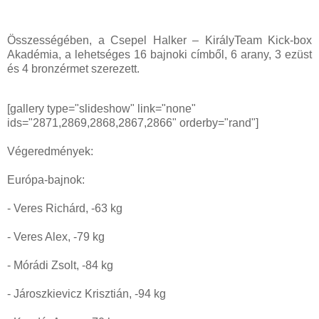
Összességében, a Csepel Halker – KirályTeam Kick-box
Akadémia, a lehetséges 16 bajnoki címből, 6 arany, 3 ezüst
és 4 bronzérmet szerezett.
[gallery type="slideshow" link="none"
ids="2871,2869,2868,2867,2866" orderby="rand"]
Végeredmények:
Európa-bajnok:
- Veres Richárd, -63 kg
- Veres Alex, -79 kg
- Mórádi Zsolt, -84 kg
- Jároszkievicz Krisztián, -94 kg