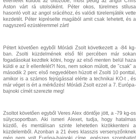
ellenfelet küldött az öltözőbe, most pedig az angol Chris
Aston várt rá utolsóként. Péter okos, türelmes stílusa
hasonló volt az angol srácéhoz, és valódi türelemjáték vette
kezdetét. Péter kipréselte magából amit csak lehetett, és a
nagyszerű ezüstéremmel zárt!
Pétert követően egyből Mórádi Zsolt következett a -84 kg-
ban. Zsolti küzdelmének első fél percében már sokan
fogadásokat kezdtek kötni, hogy az első menten belül haza
küldi e az Ír ellenfelét?! Nos, nem sokon múlott, de "csak" a
második 2 perc első negyedében húzott el Zsolti 10 ponttal,
amikor is a számos fejrúgással elérte a technikai KO-t , és
már véget is ért a mérkőzés! Mórádi Zsolt ezzel a 7. Európa-
bajnoki címét szerezte meg!
Zsoltot követően egyből Veres Alex döntője jött, a -79 kg-os
súlycsoportban. Aki ismeri Alexet, tudja, hogy hatalmas
küzdő, és mentálisan szinte lehetetlen kizökkenteni a
küzdelemből. Azonban a 21 éves klasszis versenyzőnknek
még nem volt Európa-bajnoki címe, egészen szombatig!