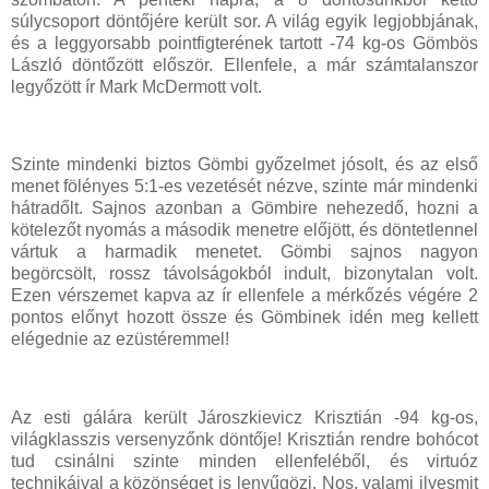
súlycsoport döntőjére került sor. A világ egyik legjobbjának,
és a leggyorsabb pointfigterének tartott -74 kg-os Gömbös
László döntőzött először. Ellenfele, a már számtalanszor
legyőzött ír Mark McDermott volt.
Szinte mindenki biztos Gömbi győzelmet jósolt, és az első
menet fölényes 5:1-es vezetését nézve, szinte már mindenki
hátradőlt. Sajnos azonban a Gömbire nehezedő, hozni a
kötelezőt nyomás a második menetre előjött, és döntetlennel
vártuk a harmadik menetet. Gömbi sajnos nagyon
begörcsölt, rossz távolságokból indult, bizonytalan volt.
Ezen vérszemet kapva az ír ellenfele a mérkőzés végére 2
pontos előnyt hozott össze és Gömbinek idén meg kellett
elégednie az ezüstéremmel!
Az esti gálára került Jároszkievicz Krisztián -94 kg-os,
világklasszis versenyzőnk döntője! Krisztián rendre bohócot
tud csinálni szinte minden ellenfeléből, és virtuóz
technikáival a közönséget is lenyűgözi. Nos, valami ilyesmit