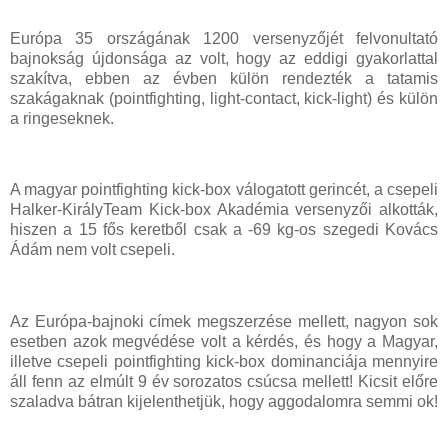
Európa 35 országának 1200 versenyzőjét felvonultató
bajnokság újdonsága az volt, hogy az eddigi gyakorlattal
szakítva, ebben az évben külön rendezték a tatamis
szakágaknak (pointfighting, light-contact, kick-light) és külön
a ringeseknek.
A magyar pointfighting kick-box válogatott gerincét, a csepeli
Halker-KirályTeam Kick-box Akadémia versenyzői alkották,
hiszen a 15 fős keretből csak a -69 kg-os szegedi Kovács
Ádám nem volt csepeli.
Az Európa-bajnoki címek megszerzése mellett, nagyon sok
esetben azok megvédése volt a kérdés, és hogy a Magyar,
illetve csepeli pointfighting kick-box dominanciája mennyire
áll fenn az elmúlt 9 év sorozatos csúcsa mellett! Kicsit előre
szaladva bátran kijelenthetjük, hogy aggodalomra semmi ok!