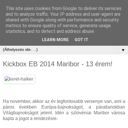
This site uses cookies from Google to deliver its services
and to analyze traffic. Your IP address and user-agent are
shared with Google along with performance and security
metrics to ensure quality of service, generate usage
statistics, and to detect and address abuse.
LEARN MORE
GOT IT
▼
Kickbox EB 2014 Maribor - 13 érem!
Ha november, akkor az év legfontosabb versenye van, ami a
páros években Európa-bajnokságot, a páratlanokban
Világbajnokságot jelent. Idén a szlovéniai Maribor városa
kapta a jogot a rendezésre.