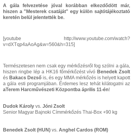
A gála felvezetése jóval korábban elkezdődött már,
hiszen a "Mesterek csatáját" egy külön sajtótájékoztató
keretén belül jelentették be.
[youtube http://www.youtube.com/watch?
v=dXTqp4aAoAg&w=560&h=315]
Természetesen nem csak egy mérkőzésről fog szólni a gála,
hiszen ringbe lép a HK16 főmérkőzést vívó
Benedek Zsolt
és
Bakacs Dezső
is, és egy MMA mérkőzés is helyett kapott
a gála esti programjában. Érdemes lesz tehát kilátogatni az
aTerem Harcművészeti Központba április 11-én
!
Dudok Károly
vs.
Jóni Zsolt
Senior Magyar Bajnoki Címmérkőzés Thai-Box +90 kg
Benedek Zsolt (HUN)
vs.
Anghel Cardos (ROM)