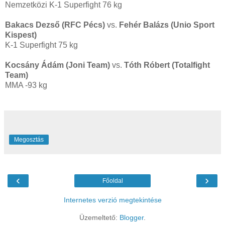
Nemzetközi K-1 Superfight 76 kg
Bakacs Dezső (RFC Pécs)
vs.
Fehér Balázs (Unio Sport
Kispest)
K-1 Superfight 75 kg
Kocsány Ádám (Joni Team)
vs.
Tóth Róbert (Totalfight
Team)
MMA -93 kg
Megosztás
‹
›
Főoldal
Internetes verzió megtekintése
Üzemeltető:
Blogger
.