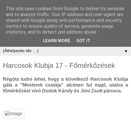
This site uses cookies from Google to deliver its services
and to analyze traffic. Your IP address and user-agent are
shared with Google along with performance and security
metrics to ensure quality of service, generate usage
statistics, and to detect and address abuse.
LEARN MORE
GOT IT
▼
Harcosok Klubja 17 - Főmérkőzések
Régóta tudni lehet, hogy a következő Harcosok Klubja
gála a "Mesterek csatája" alcímen fut majd, utalva a
főmérkőzést vívó Dudok Károly és Jóni Zsolt párosra.