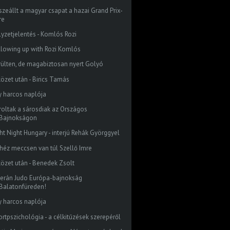
szeállt a magyar csapat a hazai Grand Prix-
re
lyzetjelentés - Komlós Rozi
llowing up with Rozi Komlós
rülten, de magabiztosan nyert Golyó
közet után - Birics Tamás
y harcos naplója
roltak a sárosdiak az Országos
Bajnokságon
ght Night Hungary - interjú Rehák Györggyel
héz meccsen van túl Szellő Imre
közet után - Benedek Zsolt
terán Judo Európa-bajnokság
Balatonfüreden!
y harcos naplója
ortpszichológia - a célkitűzések szerepéről