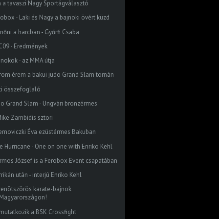
n a tavaszi Nagy Sportágválasztó
robox - Laki és Nagy a bajnoki övért küzd
lnőni a harcban - Győrfi Csaba
C09 - Eredmények
jnokok - az MMA útja
rom érem a bakui judo Grand Slam tornán
ti összefoglaló
do Grand Slam - Ungvári bronzérmes
Mike Zambidis sztori
ernoviczki Éva ezüstérmes Bakuban
e Hurricane - One on one with Enriko Kehl
rmos József is a Ferobox Event csapatában
rikán után - interjú Enriko Kehl
zenötszörös karate-bajnok
Magyarországon!
mutatkozik a BSK Crossfight