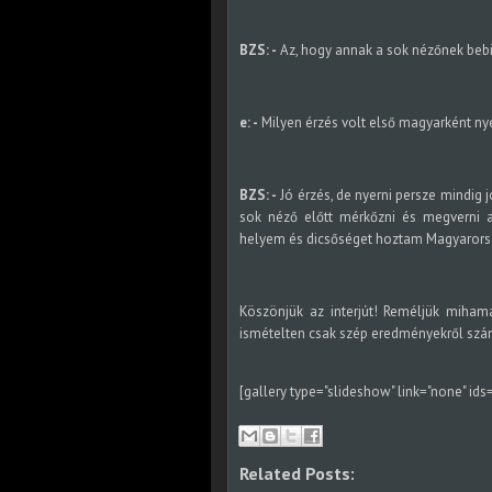
BZS: -
Az, hogy annak a sok nézőnek bebi
e: -
Milyen érzés volt első magyarként ny
BZS: -
Jó érzés, de nyerni persze mindig j
sok néző előtt mérkőzni és megverni a
helyem és dicsőséget hoztam Magyarors
Köszönjük az interjút! Reméljük miham
ismételten csak szép eredményekről szám
[gallery type="slideshow" link="none" id
Related Posts: