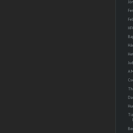
Jö
Fe
Fe
HF
Ba
Há
He
Ju
A 
Cs
Th
Da
Hur
Ti
Be