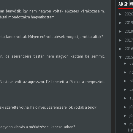
ARCHÍ
 bunyózik, így nem nagyon voltak előzetes várakozásaim.
2026
►
 által mondottakra hagyatkoztam.
2019
►
2018
►
tatlanok voltak. Milyen erő volt ütések mögött, amik találtak?
2017
►
2016
►
n, de szerencsére tisztán nem nagyon kaptam be semmit.
2015
▼
d
►
n
►
o
►
Nastase volt az agresszor. Ez lehetett a fő oka a megosztott
s
►
a
►
jú
►
ki szerette volna, ha ő nyer. Szerencsére jók voltak a bírók!
jú
►
m
▼
nagyobb kihívás a mérkőzéssel kapcsolatban?
He