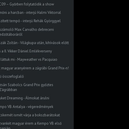
C09 – Győrben folytatódik a show
nőni a harcban - interjú Halmi Viktorral
szített tempó - interjú Rehák Györggyel
számoló Max Carvalho debreceni
edzőtáboráról
zák Zoltán - Világkupa után, kihívások előtt
 a II. Vikker Dániel Emlékverseny
y láttuk mi - Mayweather vs Pacquiao
t magyar aranyérem a zágrábi Grand Prix-n!
ti összefoglaló
izsán Szabolcs Grand Prix győztes
Zágrábban
uket Dreaming - Álmokat árulni
mpo VB Antalya - végeredmények
cskemét ismét várja a bokszbarátokat
tvankét magyar érem a Kempo VB első
napján