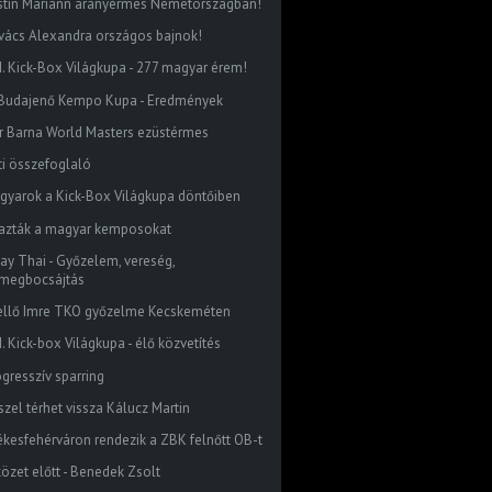
stin Mariann aranyérmes Németországban!
vács Alexandra országos bajnok!
I. Kick-Box Világkupa - 277 magyar érem!
. Budajenő Kempo Kupa - Eredmények
r Barna World Masters ezüstérmes
ti összefoglaló
gyarok a Kick-Box Világkupa döntőiben
jazták a magyar kemposokat
ay Thai - Győzelem, vereség,
megbocsájtás
ellő Imre TKO győzelme Kecskeméten
. Kick-box Világkupa - élő közvetítés
ogresszív sparring
szel térhet vissza Kálucz Martin
ékesfehérváron rendezik a ZBK felnőtt OB-t
közet előtt - Benedek Zsolt