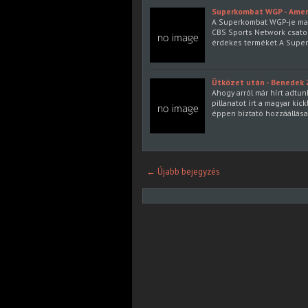
Superkombat WGP - Ameri
A Superkombat WGP-je ma 
CBS Sports Network csator
érdekes terméket.A Super
Ütközet után - Benedek 
Ahogy arról már hírt adtu
pillanatot írt a magyar k
éppen biztató hozzáállása
← Újabb bejegyzés