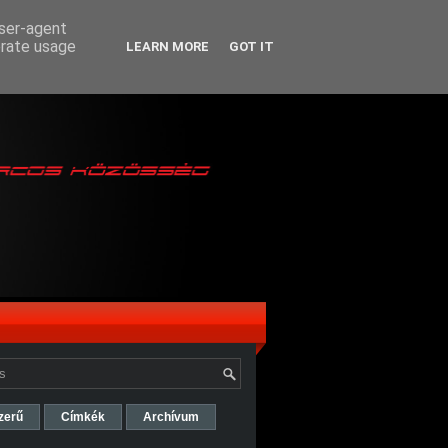
user-agent
erate usage
LEARN MORE
GOT IT
zerű
Címkék
Archívum