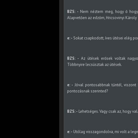
BZS: -
Nem néztem meg, hogy ő hogyan
Alapvetően az edzőm, Hricsovinyi Károly
e: -
Sokat csapkodott, íves ütései elég pon
BZS: -
Az ütések erősek voltak nagyo
Többnyire lecsúsztak az ütések.
e: -
Jóval pontosabbnak tűntél, viszont 
pontozásnak szerinted?
BZS: -
Lehetséges. Vagy csak az, hogy vala
e: -
Utólag visszagondolva, mi volt a leg