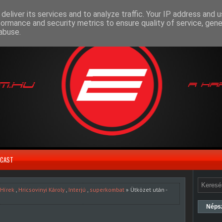
deliver its services and to analyze traffic. Your IP address and 
formance and security metrics to ensure quality of service, gen
abuse.
CAST
Hírek
,
Hricsovinyi Károly
,
Interjú
,
superkombat
» Ütközet után -
Néps