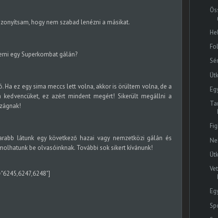
Ös
zonyítsam, hogy nem szabad lenézni a másikat.
He
Fo
erni egy Superkombat gálán?
Sé
Üt
ó. Ha ez egy sima meccs lett volna, akkor is örültem volna, de a
Eg
 kedvencüket, ez azért mindent megért! Sikerült megállni a
Ta
zágnak!
Fi
arabb látunk egy következő hazai vagy nemzetközi gálán és
Ne
olhatunk be olvasóinknak. További sok sikert kívánunk!
Üt
Ve
s="6245,6247,6248"]
Eg
Sp