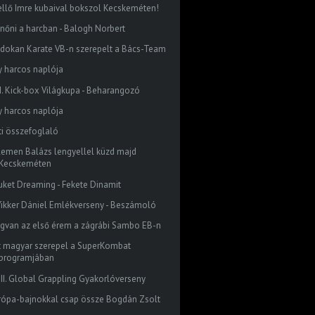
ellő Imre kubaival bokszol Kecskeméten!
lnőni a harcban - Balogh Norbert
idokan Karate VB-n szerepelt a Bács-Team
y harcos naplója
I. Kick-box Világkupa - Beharangozó
y harcos naplója
ti összefoglaló
lemen Balázs lengyellel küzd majd
Kecskeméten
uket Dreaming - Fekete Dinamit
. Vikker Dániel Emlékverseny - Beszámoló
gvan az első érem a zágrábi Sambo EB-n
t magyar szerepel a SuperKombat
programjában
III. Global Grappling Gyakorlóverseny
rópa-bajnokkal csap össze Bogdán Zsolt