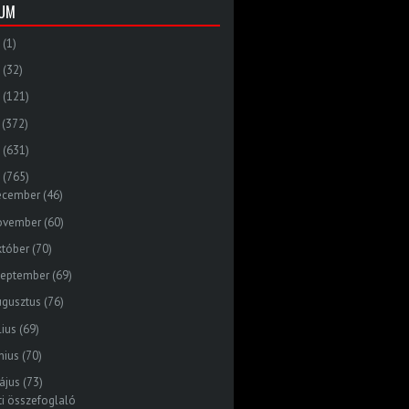
VUM
(1)
(32)
(121)
(372)
(631)
(765)
ecember
(46)
ovember
(60)
któber
(70)
zeptember
(69)
ugusztus
(76)
lius
(69)
nius
(70)
ájus
(73)
ti összefoglaló