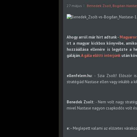
27 május
Benedek Zsolt
,
Bogdan Nasta
Ahogy arról már hírt adtunk -
Magyaror
írt a magyar kickbox könyvébe, amik
hozzáállása ellenére is legyőzte a 
gáláján.
A gála előtti interjúnk
után köv
ellenfelem.hu:
- Szia Zsolt! Először i
stratégiád Nastase ellen vagy inkább a 
Benedek Zsolt:
- Nem volt nagy stratég
mivel Nastase nagyon csapkodós volt és 
e: -
Meglepett valami az előzetes várako