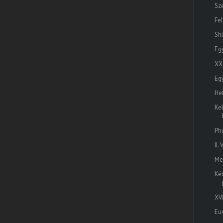
Sz
Fe
Sh
Eg
XX
Eg
He
Ke
Ph
II
Me
Ké
XV
Eu