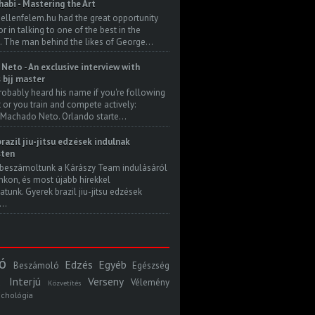
habi - Mastering the Art
 ellenfelem.hu had the great opportunity
 in talking to one of the best in the
. The man behind the likes of George...
Neto - An exclusive interview with
s bjj master
robably heard his name if you're following
t or you train and compete actively:
Machado Neto. Orlando starte...
razil jiu-jitsu edzések indulnak
ten
beszámoltunk a Kárászy Team indulásáról
kon, és most újabb hírekkel
atunk. Gyerek brazil jiu-jitsu edzések
..
ó
Edzés
Egyéb
Beszámoló
Egészség
Interjú
Verseny
Vélemény
Közvetítés
ichológia