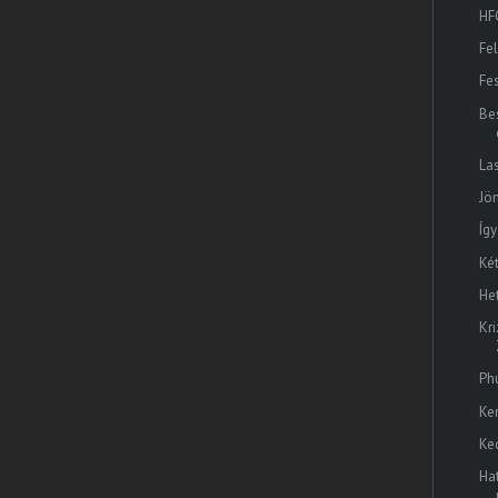
HF
Fel
Fe
Be
Las
Jön
Íg
Ké
He
Kr
Ph
Ke
Ke
Ha