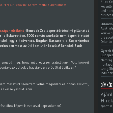
Firas Za
se
,
Hírek
,
Hricsovinyi Károly
,
Interjú
,
superkombat
Recently
and honor
business
Orlando 
Austria'
szágon elsőként
- Benedek Zsolt sporttörténelmi pillanatot
You've p
or is Bukarestben, 5000 román szurkoló nem éppen biztató
the spor
helyiek egyik kedvencét, Bogdan Nastase-t a SuperKombat
Orlando 
etkezzen most az ütközet után készült! Benedek Zsolt!
Gyerek b
Budapes
Nemrég 
s engedd meg, hogy még egyszer gratuláljunk! Volt konkrét
honlapun
kibontakozó dolgokra hagytakozva próbáltál építkezni?
szolgálh
indulnak.
CÍMKÉK
iám. Messziről szerettem volna megoldani és onnan akciózni,
ez veszélyes tud lenni.
Ajánl
Hírek
zásaidhoz képest Nastaséval kapcsolatban?
sportpsz