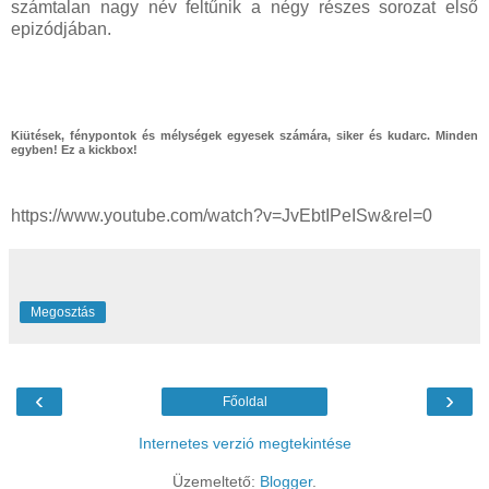
számtalan nagy név feltűnik a négy részes sorozat első
epizódjában.
Kiütések, fénypontok és mélységek egyesek számára, siker és kudarc. Minden
egyben! Ez a kickbox!
https://www.youtube.com/watch?v=JvEbtIPeISw&rel=0
Megosztás
‹
›
Főoldal
Internetes verzió megtekintése
Üzemeltető:
Blogger
.