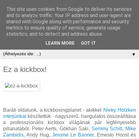
This site uses cookies from Google to deliver its services
and to analyze traffic. Your IP address and user-agent are
shared with Google along with performance and security
metrics to ensure quality of service, generate usage
statistics, and to detect and address abuse.
LEARN MORE
GOT IT
▼
Ez a kickbox!
Baráti oldalunk, a kickboxingplanet - akikkel
Nieky Holzken
interjúnkat
készítettük - nagyszerű, hangulatos összeállítása
a professzionális kickbox világának pár legfényesebb
pillanatából. Peter Aerts, Gökhan Saki,
Semmy Schilt
,
Mike
Zambidis
, Andy Hug,
Jerome Le Banner
, Ernesto Hoost és