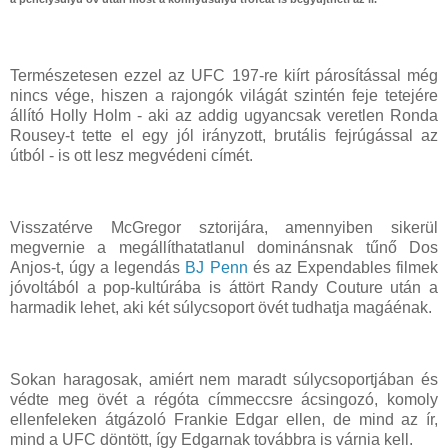
Természetesen ezzel az UFC 197-re kiírt párosítással még
nincs vége, hiszen a rajongók világát szintén feje tetejére
állító Holly Holm - aki az addig ugyancsak veretlen Ronda
Rousey-t tette el egy jól irányzott, brutális fejrúgással az
útból - is ott lesz megvédeni címét.
Visszatérve McGregor sztorijára, amennyiben sikerül
megvernie a megállíthatatlanul dominánsnak tűnő Dos
Anjos-t, úgy a legendás
BJ Penn
és az Expendables filmek
jóvoltából a pop-kultúrába is áttört Randy Couture után a
harmadik lehet, aki két súlycsoport övét tudhatja magáénak.
Sokan haragosak, amiért nem maradt súlycsoportjában és
védte meg övét a régóta címmeccsre ácsingozó, komoly
ellenfeleken átgázoló Frankie Edgar ellen, de mind az ír,
mind a UFC döntött, így Edgarnak továbbra is várnia kell.