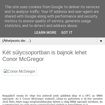
This site uses cookies from Google to deliver its services
and to analyze traffic. Your IP address and user-agent are
shared with Google along with performance and security
metrics to ensure quality of service, generate usage
statistics, and to detect and address abuse.
LEARN MORE
GOT IT
▼
Két súlycsoportban is bajnok lehet
Conor McGregor
Nagyjából tavaly év vége óta jobbnál jobb gálákkal látja el a UFC az MMA
rajongóit. Az ír Conor McGregor sokkoló, 13mp-es győzelme a 10 éve veretlen
José Aldo felett nagy rengéshullámokat keltett a világ MMA rajongói körében, de
a pehelysúlyú öv után most a könnyűsúlyú trófeát is begyűjtheti az ír.