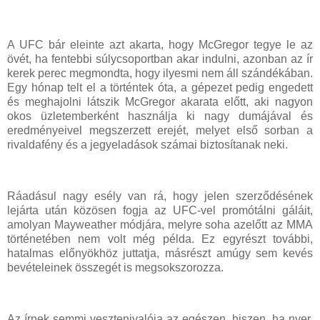
A UFC bár eleinte azt akarta, hogy McGregor tegye le az
övét, ha fentebbi súlycsoportban akar indulni, azonban az ír
kerek perec megmondta, hogy ilyesmi nem áll szándékában.
Egy hónap telt el a történtek óta, a gépezet pedig engedett
és meghajolni látszik McGregor akarata előtt, aki nagyon
okos üzletemberként használja ki nagy dumájával és
eredményeivel megszerzett erejét, melyet első sorban a
rivaldafény és a jegyeladások számai biztosítanak neki.
Ráadásul nagy esély van rá, hogy jelen szerződésének
lejárta után közösen fogja az UFC-vel promótálni gáláit,
amolyan Mayweather módjára, melyre soha azelőtt az MMA
történetében nem volt még példa. Ez egyrészt további,
hatalmas előnyökhöz juttatja, másrészt amúgy sem kevés
bevételeinek összegét is megsokszorozza.
Az írnek semmi vesztenivalója az egészen, hiszen, ha nyer,