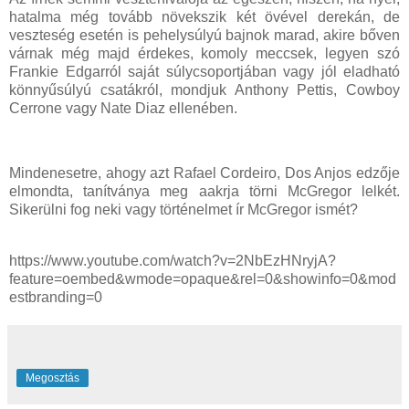
hatalma még tovább növekszik két övével derekán, de
veszteség esetén is pehelysúlyú bajnok marad, akire bőven
várnak még majd érdekes, komoly meccsek, legyen szó
Frankie Edgarról saját súlycsoportjában vagy jól eladható
könnyűsúlyú csatákról, mondjuk Anthony Pettis, Cowboy
Cerrone vagy Nate Diaz ellenében.
Mindenesetre, ahogy azt Rafael Cordeiro, Dos Anjos edzője
elmondta, tanítványa meg aakrja törni McGregor lelkét.
Sikerülni fog neki vagy történelmet ír McGregor ismét?
https://www.youtube.com/watch?v=2NbEzHNryjA?
feature=oembed&wmode=opaque&rel=0&showinfo=0&mod
estbranding=0
Megosztás