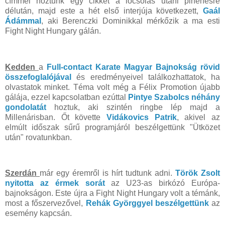
címmel hoztunk egy cikket a locsolás utáni pihenésre
délután, majd este a hét első interjúja következett,
Gaál
Ádámmal
, aki Berenczki Dominikkal mérkőzik a ma esti
Fight Night Hungary gálán.
Kedden
a
Full-contact Karate Magyar Bajnokság rövid
összefoglalójával
és eredményeivel találkozhattatok, ha
olvastatok minket. Téma volt még a Félix Promotion újabb
gálája, ezzel kapcsolatban ezúttal
Pintye Szabolcs néhány
gondolatát
hoztuk, aki szintén ringbe lép majd a
Millenárisban. Őt követte
Vidákovics Patrik
, akivel az
elmúlt időszak sűrű programjáról beszélgettünk "Ütközet
után" rovatunkban.
Szerdán
már egy éremről is hírt tudtunk adni.
Török Zsolt
nyitotta az érmek sorát
az U23-as birkózó Európa-
bajnokságon. Este újra a Fight Night Hungary volt a témánk,
most a főszervezővel,
Rehák Györggyel beszélgettünk
az
esemény kapcsán.