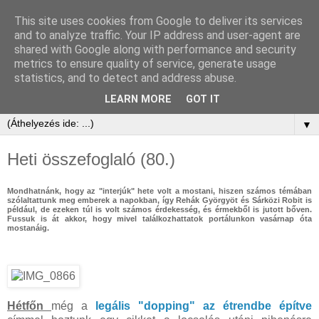
This site uses cookies from Google to deliver its services
and to analyze traffic. Your IP address and user-agent are
shared with Google along with performance and security
metrics to ensure quality of service, generate usage
statistics, and to detect and address abuse.
LEARN MORE
GOT IT
▼
Heti összefoglaló (80.)
Mondhatnánk, hogy az "interjúk" hete volt a mostani, hiszen számos témában
szólaltattunk meg emberek a napokban, így Rehák Györgyöt és Sárközi Robit is
például, de ezeken túl is volt számos érdekesség, és érmekből is jutott bőven.
Fussuk is át akkor, hogy mivel találkozhattatok portálunkon vasárnap óta
mostanáig.
Hétfőn
még a
legális "dopping" az étrendbe építve