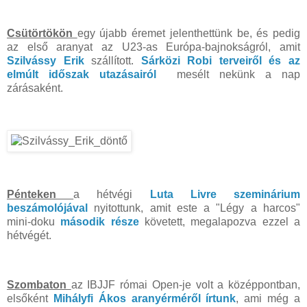
Csütörtökön
egy újabb éremet jelenthettünk be, és pedig
az első aranyat az U23-as Európa-bajnokságról, amit
Szilvássy Erik
szállított.
Sárközi Robi terveiről és az
elmúlt időszak utazásairól
mesélt nekünk a nap
zárásaként.
Pénteken
a hétvégi
Luta Livre szeminárium
beszámolójával
nyitottunk, amit este a "Légy a harcos"
mini-doku
második része
követett, megalapozva ezzel a
hétvégét.
Szombaton
az IBJJF római Open-je volt a középpontban,
elsőként
Mihályfi Ákos aranyérméről írtunk
, ami még a