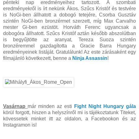
pénteki nap eredményeihez tartozott. A szombati
eredményekről is írt nekünk Ákos. Szűcs Kristóf és testvére
is NoGi-ben állhatott a dobogó tetejére, Csorba Gusztáv
szintén NoGi-ben bronzérmet szerzett, míg Max Carvalho
mester Gi-ben ezüstöt. Horváth Ferenc ugyancsak a
dobogóra állhatott. Szűcs Kristóf aztán később abszolútban
is begyűjtötte az aranyat, Tereza Suoza szintén
bronzéremmel gazdagította a Gracie Barra Hungary
eredményeinek listáját. Gratulálunk! Az este zárásaként egy
filmajánló következett, benne a
Ninja Assassin
!
Vasárnap
már minden az esti
Fight Night Hungary gála
körül forgott, hiszen a helyszínről mi is tájékoztatunk Titeket,
kövessetek minket itt az oldalon, a Facebookon és az
Instagramon is!