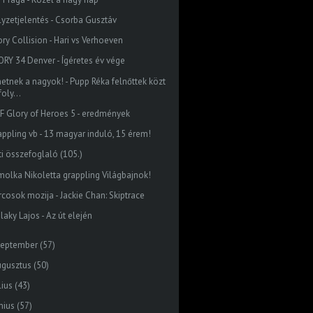
lyzetjelentés - Csorba Gusztáv
ory Collision - Hari vs Verhoeven
ORY 34 Denver - Ígéretes év vége
hetnek a nagyok! - Pupp Réka felnőttek közt
foly...
F Glory of Heroes 5 - eredmények
appling vb - 13 magyar induló, 15 érem!
ti összefoglaló (105.)
molka Nikoletta grappling Világbajnok!
rcosok mozija - Jackie Chan: Skiptrace
laky Lajos - Az út elején
zeptember
(57)
ugusztus
(50)
lius
(43)
nius
(57)