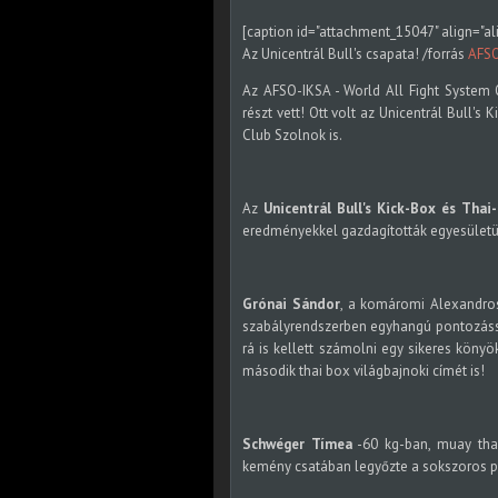
[caption id="attachment_15047" align="al
Az Unicentrál Bull's csapata! /forrás
AFSO
Az AFSO-IKSA - World All Fight System 
részt vett! Ott volt az Unicentrál Bull's
Club Szolnok is.
Az
Unicentrál Bull's Kick-Box és Thai
eredményekkel gazdagították egyesületü
Grónai Sándor
, a komáromi Alexandro
szabályrendszerben egyhangú pontozássa
rá is kellett számolni egy sikeres köny
második thai box világbajnoki címét is!
Schwéger Tímea
-60 kg-ban, muay thai
kemény csatában legyőzte a sokszoros pr