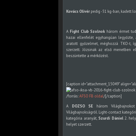
Kovács Olivér
pedig -51 kg-ban, kadett l
A
Fight Club Szolnok
három érmet tud
hazai ellenfelét egyhangúan legyőzte, 
aratott győzelmet, méghozzá TKO-t, í
szerzett. Józsinak az első menetben el
beszüntette a mérkőzést.
[caption id="attachment_15049" align="al
/forrás:
AFSO FB oldal
/[/caption]
A
DOZSO SE
három Világbajnokot 
Világbajnokságról. Light-contact kategó
kategória aranyát,
Szurdi Dániel
2. hely
helyet szerzett.