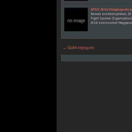
AFSO-IKSA Világbajnokság
Remek eredményekkel, 20 o
Fight System Organization
IKSA szervezetet Magyaro
← Újabb bejegyzés