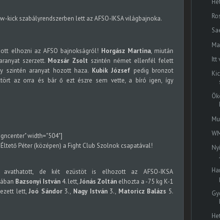
He
Ro
ow-kick szabályrendszerben lett az AFSO-IKSA világbajnoka.
Sa
Ma
ott elhozni az AFSO bajnokságról!
Horgász Martina
, miután
It
aranyat szerzett.
Mozsár Zsolt
szintén német ellenfél felett
gy szintén aranyat hozott haza.
Kubik József
pedig bronzot
Ki
tört az orra és bár ő ezt észre sem vette, a bíró igen, így
Ök
Mu
WM
igncenter" width="504"]
Éltető Péter (középen) a Fight Club Szolnok csapatával!
Ny
Har
avathatott, de két ezüstöt is elhozott az AFSO-IKSA
riában
Bazsonyi István
4. lett,
Jónás Zoltán
elhozta a -75 kg K-1
ezett lett,
Joó Sándor
3.,
Nagy István
3.,
Matoricz Balázs
5.
Gy
He