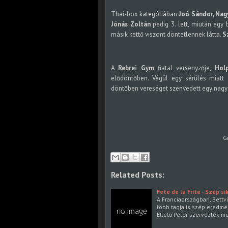
Thai-box kategóriában
Joó Sándor, Nag
Jónás Zoltán
pedig 3. lett, miután egy 
másik kettő viszont döntetlennek látta.
S
A
Rebrei Gym
fiatal versenyzője,
Hol
elődöntőben. Végül egy sérülés miatt 
döntőben vereséget szenvedett egy nagy c
G
Related Posts:
Fete de la Frite - Szép s
A Franciaországban, Bettvi
több tagja is szép eredmén
Éltető Péter szervezték me