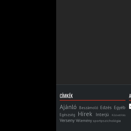
CÍMKÉK
Ajánló
Edzés
Egyéb
Beszámoló
Hírek
Interjú
Egészség
Közvetítés
Verseny
Vélemény
sportpszichológia