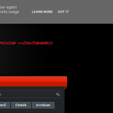
user-agent
erate usage
LEARN MORE
GOT IT
zerű
Címkék
Archívum