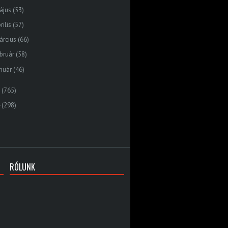
ájus
(53)
rilis
(57)
árcius
(66)
bruár
(58)
nuár
(46)
(765)
(298)
RÓLUNK