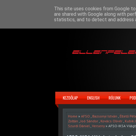
This site uses cookies from Google to 
are shared with Google along with per
statistics, and to detect and address 
KEZDŐLAP
ENGLISH
RÓLUNK
POD
Home
»
AFSO
,
Bazsonyi István
,
Éltető Pét
Zoltán
,
Joó Sándor
,
Kovács Olivér
,
Kubik 
Szurdi Dániel
,
Verseny
» AFSO-IKSA Világb