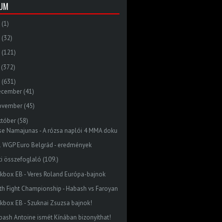
VUM
(1)
(32)
(121)
(372)
(631)
ecember
(41)
ovember
(45)
któber
(58)
se Namajunas - A rózsa naplói 4 MMA doku
1 WGP Euro Belgrád - eredmények
ti összefoglaló (109.)
ckbox EB - Veres Roland Európa-bajnok
ith Fight Championship - Habash vs Faroyan
ckbox EB - Szuknai Zsuzsa bajnok!
bash Antoine ismét Kínában bizonyíthat!