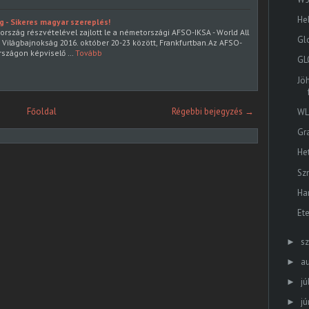
He
 - Sikeres magyar szereplés!
rszág részvételével zajlott le a németországi AFSO-IKSA - World All
Gl
 Világbajnokság 2016. október 20-23 között, Frankfurtban.Az AFSO-
rszágon képviselő …
Tovább
GL
Jö
Főoldal
Régebbi bejegyzés →
WL
Gr
He
Sz
Ha
Ete
s
►
a
►
jú
►
jú
►