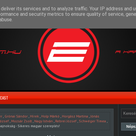
deliver its services and to analyze traffic. Your IP address and 
formance and security metrics to ensure quality of service, gen
abuse.
CAST
er
,
Grónai Sándor
,
Hírek
,
Holp Márkó
,
Horgász Martina
,
Jónás
József
,
Mozsár Zsolt
,
Nagy István
,
Rebrei József
,
Schwéger Tímea
,
ajnokság - Sikeres magyar szereplés!
Néps