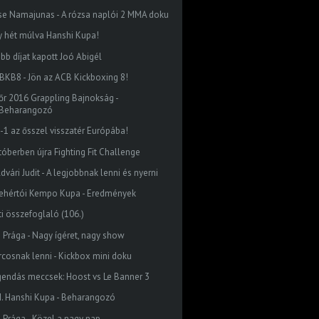
se Namajunas - A rózsa naplói 2 MMA doku
y hét múlva Hanshi Kupa!
abb díjat kapott Joó Abigél
BKB8 - Jön az ACB Kickboxing 8!
őr 2016 Grappling Bajnokság -
Beharangozó
K-1 az ősszel visszatér Európába!
tóberben újra Fighting Fit Challenge
dvári Judit - A legjobbnak lenni és nyerni
fehértói Kempo Kupa - Eredmények
ti összefoglaló (106.)
 Prága - Nagy ígéret, nagy show
rcosnak lenni - Kickbox mini doku
gendás meccsek: Hoost vs Le Banner 3
I. Hanshi Kupa - Beharangozó
 Prága - Közel a nagy nap