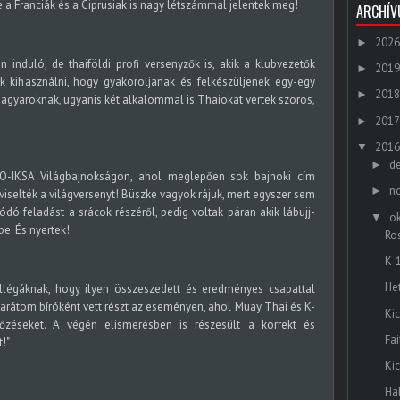
 a Franciák és a Ciprusiak is nagy létszámmal jelentek meg!
ARCHÍ
2026
►
nduló, de thaiföldi profi versenyzők is, akik a klubvezetők
2019
►
k kihasználni, hogy gyakoroljanak és felkészüljenek egy-egy
2018
►
magyaroknak, ugyanis két alkalommal is Thaiokat vertek szoros,
2017
►
2016
▼
d
►
SO-IKSA Világbajnokságon, ahol meglepően sok bajnoki cím
n
►
viselték a világversenyt! Büszke vagyok rájuk, mert egyszer sem
dó feladást a srácok részéről, pedig voltak páran akik lábujj-
o
▼
be. És nyertek!
Ro
K-
He
ollégáknak, hogy ilyen összeszedett és eredményes csapattal
 barátom bíróként vett részt az eseményen, ahol Muay Thai és K-
Ki
őzéseket. A végén elismerésben is részesült a korrekt és
Fa
!"
Ki
Ha