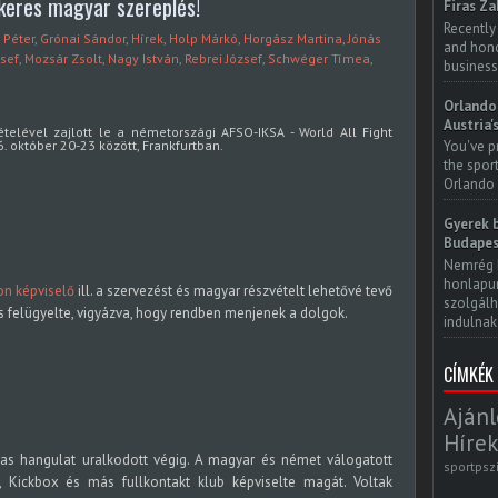
keres magyar szereplés!
Firas Za
Recently
 Péter
,
Grónai Sándor
,
Hírek
,
Holp Márkó
,
Horgász Martina
,
Jónás
and honor
zsef
,
Mozsár Zsolt
,
Nagy István
,
Rebrei József
,
Schwéger Tímea
,
business
Orlando 
Austria'
elével zajlott le a németországi AFSO-IKSA - World All Fight
 október 20-23 között, Frankfurtban.
You've p
the spor
Orlando 
Gyerek b
Budapes
Nemrég 
honlapun
n képviselő
ill. a szervezést és magyar részvételt lehetővé tevő
szolgálh
is felügyelte, vigyázva, hogy rendben menjenek a dolgok.
indulnak.
CÍMKÉK
Ajánl
Hírek
as hangulat uralkodott végig. A magyar és német válogatott
sportpsz
 Kickbox és más fullkontakt klub képviselte magát. Voltak