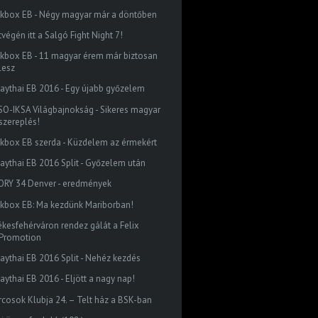
ckbox EB - Négy magyar már a döntőben
végén itt a Salgó Fight Night 7!
ckbox EB - 11 magyar érem már biztosan
lesz
aythai EB 2016 - Egy újabb győzelem
SO-IKSA Világbajnokság - Sikeres magyar
szereplés!
ckbox EB szerda - Küzdelem az érmekért
aythai EB 2016 Split - Győzelem után
ORY 34 Denver - eredmények
ckbox EB: Ma kezdünk Mariborban!
ékesfehérváron rendez gálát a Felix
Promotion
aythai EB 2016 Split - Nehéz kezdés
aythai EB 2016 - Eljött a nagy nap!
rcosok Klubja 24. – Telt ház a BSK-ban