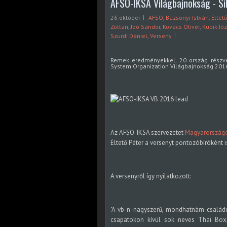
AFSO-IKSA Világbajnokság - Si
26 október
AFSO
,
Bazsonyi István
,
Éltető
Zoltán
,
Joó Sándor
,
Kovács Olivér
,
Kubik Jó
Szurdi Dániel
,
Verseny
Remek eredményekkel, 20 ország részvét
System Organization Világbajnokság 2016.
Az AFSO-IKSA szervezetet
Magyarországo
Éltető Péter a versenyt pontozóbíróként 
A versenyről így nyilatkozott:
"A vb-n nagyszerű, mondhatnám családi
csapatokon kívül sok neves Thai Box,