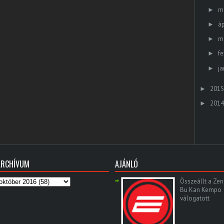
m
►
áp
►
m
►
fe
►
ja
►
2015
►
2014
►
ARCHÍVUM
AJÁNLÓ
Összeállt a Zen
Bu Kan Kempo
válogatott