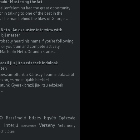
habi - Mastering the Art
 ellenfelem.hu had the great opportunity
 in talking to one of the best in the
. The man behind the likes of George...
Neto - An exclusive interview with
s bjj master
robably heard his name if you're following
t or you train and compete actively:
Machado Neto. Orlando starte...
razil jiu-jitsu edzések indulnak
ten
beszámoltunk a Kárászy Team indulásáról
kon, és most újabb hírekkel
atunk. Gyerek brazil jiu-jitsu edzések
..
ó
Edzés
Egyéb
Beszámoló
Egészség
Interjú
Verseny
Vélemény
Közvetítés
ichológia