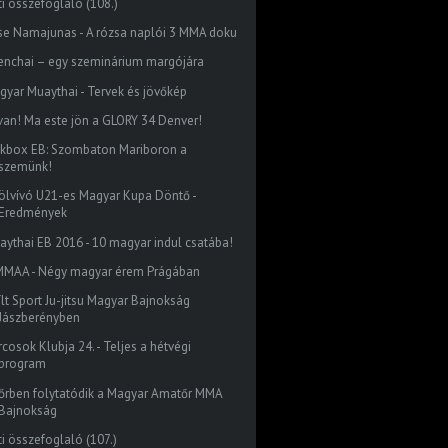
ti összefoglaló (108.)
se Namajunas - A rózsa naplói 3 MMA doku
enchai – egy szeminárium margójára
gyar Muaythai - Tervek és jövőkép
t van! Ma este jön a GLORY 34 Denver!
ckbox EB: Szombaton Mariboron a
szemünk!
ölvívó U21-es Magyar Kupa Döntő -
Eredmények
aythai EB 2016 - 10 magyar indul csatába!
MAA - Négy magyar érem Prágában
ílt Sport Ju-jitsu Magyar Bajnokság
Jászberényben
cosok Klubja 24. - Teljes a hétvégi
program
őrben folytatódik a Magyar Amatőr MMA
Bajnokság
ti összefoglaló (107.)