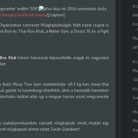
Ki
igncenter" width="504"]
 Hungary Facebook oldala
/[/caption]
Hét
Ki
Organization szervezet Világbajnokságán több hazai csapat is
 Kick-Box és Thai-Box Klub, a Rebrei Gym, a Dozso SE és a Fight
Mu
AF
-Box Klub
három harcossal képviseltette magát és nagyszerű
Ki
ket:
Mu
GL
s Bulls Muay Thai Gym vezetőedzője -63.5 kg-ban, muay thai
Ki
l győzte le luxemburgi ellenfelét, akire a harmadik menetben
öktechnika találat után, így a magyar harcos ezzel megszerezte
Sz
Mu
Mu
 szabályrendszerben szerzett világbajnoki címet, miután egy
ofi világbajnok német sztárt, Sarah Glandient!
Ha