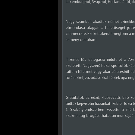
Luxemburgból, Svájcból, Hollandiából, de
Nagy számban akadtak német színekben i
elmondása alapján a lehetőséget jötte
címmeccsre. Ezeket sikerült megtörni a 
kemény csatában!
Tizenöt fős delegáció indult el a AF
született! Nagyszerű hazai sportolók kép
láttam félelmet vagy akár sérülésből adó
törésekkel, zúzódásokkal léptek újra ring
Gratulálok az edző, klubvezető, bíró k
tudták képviselni hazánkat! Rebrei Józsi
1 Szabályrendszerben vezette a mérk
szakmailag kifogásolhatatlan munkájáért