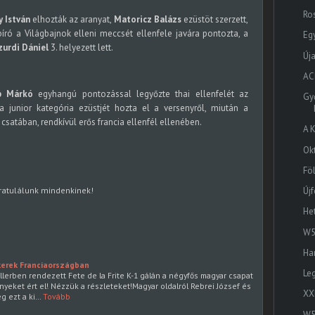
Ro
y István
elhozták az aranyat,
Matoricz Balázs
ezüstöt szerzett,
bíró a Világbajnok elleni meccsét ellenfele javára pontozta, a
Eg
zurdi Dániel
3. helyezett lett.
Új
AC
p Márkó
egyhangú pontozással legyőzte thai ellenfelét az
Gy
a junior kategória ezüstjét hozta el a versenyről, miután a
satában, rendkívül erős francia ellenfél ellenében.
A 
Ok
Föl
ratulálunk mindenkinek!
Új
He
W5
Ha
ikerek Franciaországban
Le
llerben rendezett Fete de la Frite K-1 gálán a négyfős magyar csapat
yeket ért el! Nézzük a részleteket!Magyar oldalról Rebrei József és
XX
g ezt a ki…
Tovább
W5