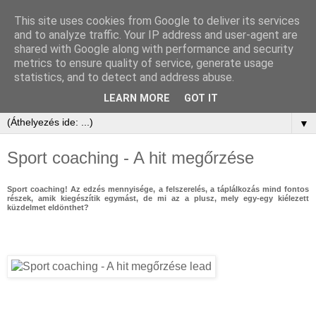
This site uses cookies from Google to deliver its services
and to analyze traffic. Your IP address and user-agent are
shared with Google along with performance and security
metrics to ensure quality of service, generate usage
statistics, and to detect and address abuse.
LEARN MORE
GOT IT
▼
Sport coaching - A hit megőrzése
Sport coaching! Az edzés mennyisége, a felszerelés, a táplálkozás mind fontos
részek, amik kiegészítik egymást, de mi az a plusz, mely egy-egy kiélezett
küzdelmet eldönthet?