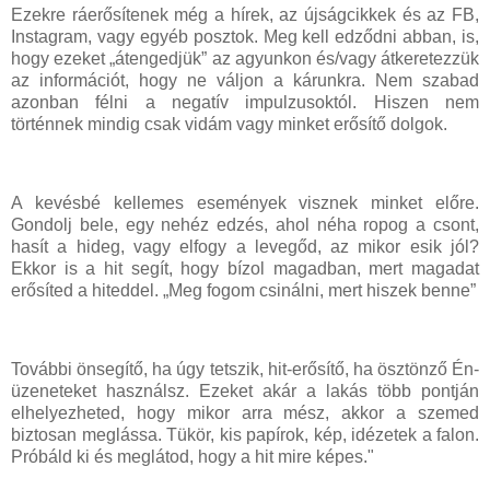
Ezekre ráerősítenek még a hírek, az újságcikkek és az FB,
Instagram, vagy egyéb posztok. Meg kell edződni abban, is,
hogy ezeket „átengedjük” az agyunkon és/vagy átkeretezzük
az információt, hogy ne váljon a kárunkra. Nem szabad
azonban félni a negatív impulzusoktól. Hiszen nem
történnek mindig csak vidám vagy minket erősítő dolgok.
A kevésbé kellemes események visznek minket előre.
Gondolj bele, egy nehéz edzés, ahol néha ropog a csont,
hasít a hideg, vagy elfogy a levegőd, az mikor esik jól?
Ekkor is a hit segít, hogy bízol magadban, mert magadat
erősíted a hiteddel. „Meg fogom csinálni, mert hiszek benne”
További önsegítő, ha úgy tetszik, hit-erősítő, ha ösztönző Én-
üzeneteket használsz. Ezeket akár a lakás több pontján
elhelyezheted, hogy mikor arra mész, akkor a szemed
biztosan meglássa. Tükör, kis papírok, kép, idézetek a falon.
Próbáld ki és meglátod, hogy a hit mire képes."