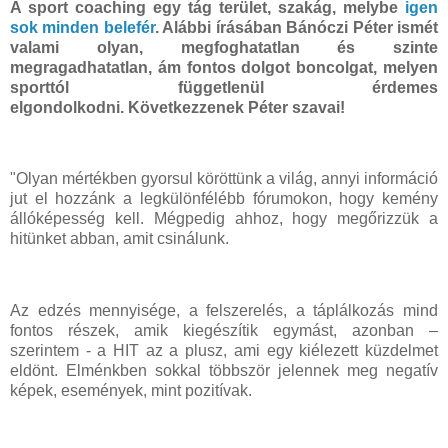
A sport coaching egy tág terület, szakág, melybe
igen
sok minden belefér
. Alábbi írásában Bánóczi Péter ismét
valami olyan, megfoghatatlan és szinte
megragadhatatlan, ám fontos dolgot boncolgat, melyen
sporttól függetlenül érdemes
elgondolkodni. Következzenek Péter szavai!
"Olyan mértékben gyorsul köröttünk a világ, annyi információ
jut el hozzánk a legkülönfélébb fórumokon, hogy kemény
állóképesség kell. Mégpedig ahhoz, hogy megőrizzük a
hitünket abban, amit csinálunk.
Az edzés mennyisége, a felszerelés, a táplálkozás mind
fontos részek, amik kiegészítik egymást, azonban –
szerintem - a HIT az a plusz, ami egy kiélezett küzdelmet
eldönt. Elménkben sokkal többször jelennek meg negatív
képek, események, mint pozitívak.