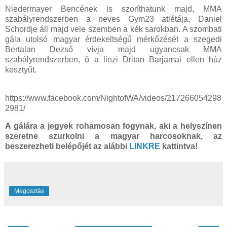
Niedermayer Bencének is szoríthatunk majd, MMA
szabályrendszerben a neves Gym23 atlétája, Daniel
Schordje áll majd vele szemben a kék sarokban. A szombati
gála utolsó magyar érdekeltségű mérkőzését a szegedi
Bertalan Dezső vívja majd ugyancsak MMA
szabályrendszerben, ő a linzi Dritan Barjamai ellen húz
kesztyűt.
https://www.facebook.com/NightofWA/videos/217266054298
2981/
A gálára a jegyek rohamosan fogynak, aki a helyszínen
szeretne szurkolni a magyar harcosoknak, az
beszerezheti belépőjét az alábbi
LINKRE
kattintva!
Megosztás