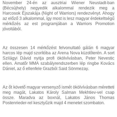
November 24-én az ausztriai Wiener Neustadt-ban
(Bécsújhely) negyedik alkalommal rendezik meg a
Harcosok Éjszakája (Night of Warriors) rendezvényt. Ahogy
az előző 3 alkalommal, így most is lesz magyar érdekeltségű
mérkőzés az est programjában a Warriors Promotion
jóvoltából.
Az összesen 14 mérkőzést felvonultató gálán 6 magyar
harcos lép majd szorítóba az Arena Nova küzdőterén. A sort
Szilágyi Dávid nyitja profi ökölvívásban, Peter Nevestic
ellen. Amatőr MMA szabályrendszerben lép ringbe Kovács
Dániel, az ő ellenfele Grazból Said Sönmezay.
Az őt követő magyar versenyző ismét ökölvívásban méretteti
meg magát, Lakatos Károly Salman Mekhtiev-vel csap
össze. Maradva az boxnál, Lakatos János Thomas
Postenrieder-rel kesztyűzik majd 4 menetet szombaton.