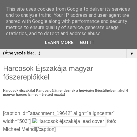
This site uses cookies from Google to deliver its services
and to analyze traffic. Your IP address and user-agent are
shared with Google along with performance and security
metrics to ensure quality of service, generate usage
statistics, and to detect and address abuse.
LEARN MORE
GOT IT
▼
Harcosok Éjszakája magyar
főszereplőkkel
Harcosok éjszakája! Rangos gálát rendeznek a hétvégén Bécsújhelyen, ahol 6
magyar harcos is megméretteti magát!
[caption id="attachment_19642" align="aligncenter"
width="503"]
fotó:
Michael Meindl[/caption]