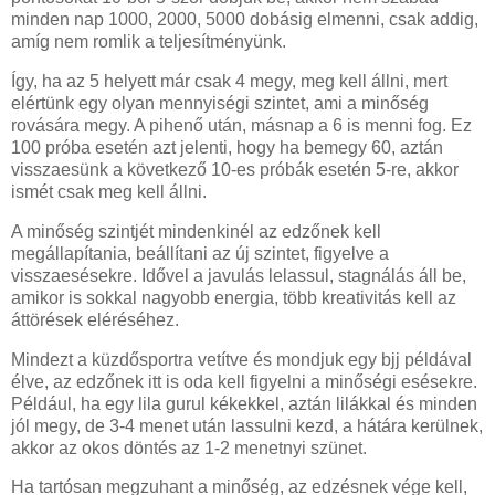
minden nap 1000, 2000, 5000 dobásig elmenni, csak addig,
amíg nem romlik a teljesítményünk.
Így, ha az 5 helyett már csak 4 megy, meg kell állni, mert
elértünk egy olyan mennyiségi szintet, ami a minőség
rovására megy. A pihenő után, másnap a 6 is menni fog. Ez
100 próba esetén azt jelenti, hogy ha bemegy 60, aztán
visszaesünk a következő 10-es próbák esetén 5-re, akkor
ismét csak meg kell állni.
A minőség szintjét mindenkinél az edzőnek kell
megállapítania, beállítani az új szintet, figyelve a
visszaesésekre. Idővel a javulás lelassul, stagnálás áll be,
amikor is sokkal nagyobb energia, több kreativitás kell az
áttörések eléréséhez.
Mindezt a küzdősportra vetítve és mondjuk egy bjj példával
élve, az edzőnek itt is oda kell figyelni a minőségi esésekre.
Például, ha egy lila gurul kékekkel, aztán lilákkal és minden
jól megy, de 3-4 menet után lassulni kezd, a hátára kerülnek,
akkor az okos döntés az 1-2 menetnyi szünet.
Ha tartósan megzuhant a minőség, az edzésnek vége kell,