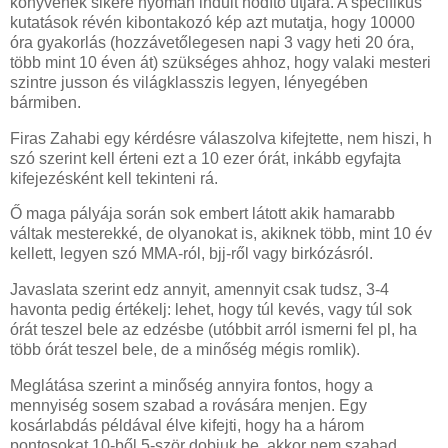
könyvének sikere nyomán indult hódító útjára. A specifikus
kutatások révén kibontakozó kép azt mutatja, hogy 10000
óra gyakorlás (hozzávetőlegesen napi 3 vagy heti 20 óra,
több mint 10 éven át) szükséges ahhoz, hogy valaki mesteri
szintre jusson és világklasszis legyen, lényegében
bármiben.
Firas Zahabi egy kérdésre válaszolva kifejtette, nem hiszi, h
szó szerint kell érteni ezt a 10 ezer órát, inkább egyfajta
kifejezésként kell tekinteni rá.
Ő maga pályája során sok embert látott akik hamarabb
váltak mesterekké, de olyanokat is, akiknek több, mint 10 év
kellett, legyen szó MMA-ról, bjj-ről vagy birkózásról.
Javaslata szerint edz annyit, amennyit csak tudsz, 3-4
havonta pedig értékelj: lehet, hogy túl kevés, vagy túl sok
órát teszel bele az edzésbe (utóbbit arról ismerni fel pl, ha
több órát teszel bele, de a minőség mégis romlik).
Meglátása szerint a minőség annyira fontos, hogy a
mennyiség sosem szabad a rovására menjen. Egy
kosárlabdás példával élve kifejti, hogy ha a három
pontosokat 10-ből 5-ször dobjuk be, akkor nem szabad