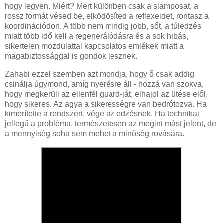
hogy legyen. Miért? Mert különben csak a slamposat, a
rossz formát vésed be, elködösíted a reflexeidet, rontasz a
koordinációdon. A több nem mindig jobb, sőt, a túledzés
miatt több idő kell a regenerálódásra és a sok hibás,
sikertelen mozdulattal kapcsolatos emlékek miatt a
magabiztossággal is gondok lesznek.
Zahabi ezzel szemben azt mondja, hogy ő csak addig
csinálja úgymond, amíg nyerésre áll - hozzá van szokva,
hogy megkerüli az ellenfél guard-ját, elhajol az ütése elől,
hogy sikeres. Az agya a sikerességre van bedrótozva. Ha
kimerítette a rendszert, vége az edzésnek. Ha technikai
jellegű a probléma, természetesen az megint mást jelent, de
a mennyiség soha sem mehet a minőség rovására.