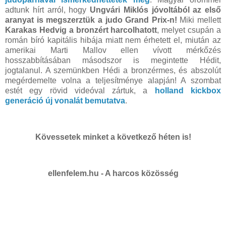
adtunk hírt arról, hogy
Ungvári Miklós jóvoltából az első
aranyat is megszerztük a judo Grand Prix-n!
Miki mellett
Karakas Hedvig a bronzért harcolhatott
, melyet csupán a
román bíró kapitális hibája miatt nem érhetett el, miután az
amerikai Marti Mallov ellen vívott mérkőzés
hosszabbításában másodszor is megintette Hédit,
jogtalanul. A szemünkben Hédi a bronzérmes, és abszolút
megérdemelte volna a teljesítménye alapján! A szombat
estét egy rövid videóval zártuk, a
holland kickbox
generáció új vonalát bemutatva
.
Kövessetek minket a következő héten is!
ellenfelem.hu - A harcos közösség