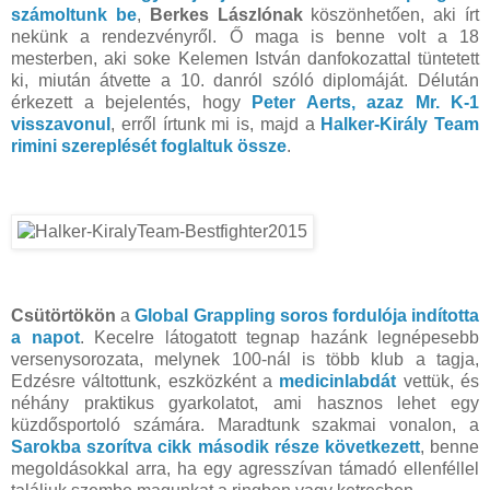
számoltunk be
,
Berkes Lászlónak
köszönhetően, aki írt
nekünk a rendezvényről. Ő maga is benne volt a 18
mesterben, aki soke Kelemen István danfokozattal tüntetett
ki, miután átvette a 10. danról szóló diplomáját. Délután
érkezett a bejelentés, hogy
Peter Aerts, azaz Mr. K-1
visszavonul
, erről írtunk mi is, majd a
Halker-Király Team
rimini szereplését foglaltuk össze
.
Csütörtökön
a
Global Grappling soros fordulója indította
a napot
. Kecelre látogatott tegnap hazánk legnépesebb
versenysorozata, melynek 100-nál is több klub a tagja,
Edzésre váltottunk, eszközként a
medicinlabdát
vettük, és
néhány praktikus gyarkolatot, ami hasznos lehet egy
küzdősportoló számára. Maradtunk szakmai vonalon, a
Sarokba szorítva cikk második része következett
, benne
megoldásokkal arra, ha egy agresszívan támadó ellenféllel