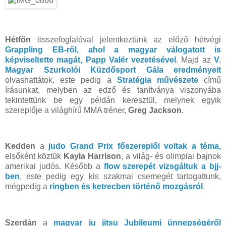
Hétfőn
összefoglalóval jelentkeztünk az előző hétvégi
Grappling EB-ről, ahol a magyar válogatott is
képviseltette magát, Papp Valér vezetésével
. Majd az
V.
Magyar Szurkolói Küzdősport Gála eredményeit
olvashattátok, este pedig a
Stratégia művészete
című
írásunkat, melyben az edző és tanítványa viszonyába
tekintettünk be egy példán keresztül, melynek egyik
szereplője a világhírű MMA tréner,
Greg Jackson
.
Kedden
a
judo Grand Prix főszereplői voltak a téma,
elsőként köztük
Kayla Harrison
, a világ- és olimpiai bajnok
amerikai judós. Később a
flow szerepét vizsgáltuk a bjj-
ben
, este pedig egy kis szakmai csemegét tartogattunk,
mégpedig a
ringben és ketrecben történő mozgásról
.
Szerdán
a
magyar ju jitsu Jubileumi ünnepségéről