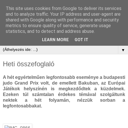
This site uses cookies from Google to deliver its services
and to analyze traffic. Your IP address and user-agent are
shared with Google along with performance and security
metrics to ensure quality of service, generate usage
statistics, and to detect and address abuse.
LEARN MORE
GOT IT
▼
Heti összefoglaló
A hét egyértelműen legfontosabb eseménye a budapesti
judo Grand Prix volt, de emellett Bakuban, az Európai
Játékok helyszínén is megkezdődtek a küzdelmek.
Ezeken túl számtalan érdekes témával szolgáltunk
nektek a hét folyamán, nézzük sorban a
legfontosabbakat.