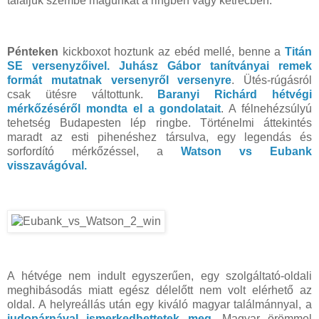
találjuk szembe magunkat a ringben vagy ketrecben.
Pénteken
kickboxot hoztunk az ebéd mellé, benne a
Titán
SE versenyzőivel. Juhász Gábor tanítványai remek
formát mutatnak versenyről versenyre
. Ütés-rúgásról
csak ütésre váltottunk.
Baranyi Richárd hétvégi
mérkőzéséről mondta el a gondolatait
. A félnehézsúlyú
tehetség Budapesten lép ringbe. Történelmi áttekintés
maradt az esti pihenéshez társulva, egy legendás és
sorfordító mérkőzéssel, a
Watson vs Eubank
visszavágóval.
A hétvége nem indult egyszerűen, egy szolgáltató-oldali
meghibásodás miatt egész délelőtt nem volt elérhető az
oldal. A helyreállás után egy kiváló magyar találmánnyal, a
judopárnával ismerkedhettetek meg
. Magyar örömmel