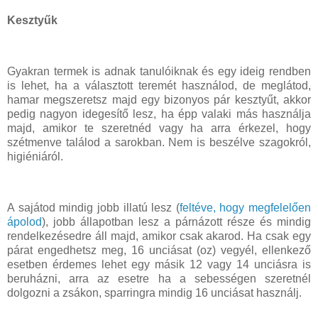
Kesztyűk
Gyakran termek is adnak tanulóiknak és egy ideig rendben
is lehet, ha a választott teremét használod, de meglátod,
hamar megszeretsz majd egy bizonyos pár kesztyűt, akkor
pedig nagyon idegesítő lesz, ha épp valaki más használja
majd, amikor te szeretnéd vagy ha arra érkezel, hogy
szétmenve találod a sarokban. Nem is beszélve szagokról,
higiéniáról.
A sajátod mindig jobb illatú lesz (
feltéve, hogy megfelelően
ápolod
), jobb állapotban lesz a párnázott része és mindig
rendelkezésedre áll majd, amikor csak akarod. Ha csak egy
párat engedhetsz meg, 16 unciásat (oz) vegyél, ellenkező
esetben érdemes lehet egy másik 12 vagy 14 unciásra is
beruházni, arra az esetre ha a sebességen szeretnél
dolgozni a zsákon, sparringra mindig 16 unciásat használj.