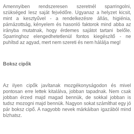
Amennyiben rendszeresen szeretnél sparringolni,
szükséged lesz saját fejvédőre. Ugyanaz a helyzet kicsit,
mint a kesztyűvel - a rendelkezésre állás, higiénia,
párnázottság, kényelem és hasonló faktorok mind abba az
irányba mutatnak, hogy érdemes sajátot tartani belőle.
Sparringhoz elengedhetetlenül fontos kiegészítő - ne
puhítsd az agyad, mert nem szereti és nem hálálja meg!
Boksz cipők
Az ilyen cipők javítanak mozgékonyságodon és mivel
pontosan erre lettek kitalálva, jobban tapadnak. Nem csak
jobban érzed majd magad bennük, de sokkal jobban is
tudsz mozogni majd bennük. Nagyon sokat számíthat egy jó
pár boksz cipő. A nagyobb nevek márkáiban igazából mind
bízhatsz.