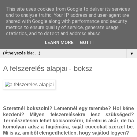
This site uses cookies from Google to deliver its services
and to analyze traffic. Your IP address and user-agent are
shared with Google along with performance and security
metrics to ensure quality of service, generate usage
statistics, and to detect and address abuse.
LEARN MORE
GOT IT
▼
A felszerelés alapjai - boksz
Szeretnél bokszolni? Lemennél egy terembe? Hol kéne
kezdeni? Milyen felszerelésekre lesz szükséged?
Természetesen lehet kölcsönkérni, bérelni is akár, de ha
komolyan adsz a higiéniára, saját cuccokat szerzel be.
Mi is az, amiből elengedhetetlen, hogy sajátod legyen?