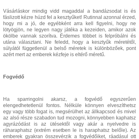
Vásárláskor mindig vidd magaddal a bandázsodat is és
fáslizott kézre húzd fel a kesztyűket! Rutinnal azonnal érzed,
hogy mi a jó, de egyébként arra kell figyelni, hogy ne
lötyögjön, ne legyen nagy játéka a kezeiden, amikor azok
ökölbe vannak szorítva. Érdemes többet is felpróbálni és
utána választani. Ne feledd, hogy a kesztyűk méretétől,
súlyától függetlenül a belső méretek is különbözőek, pont
azért mert az emberek kézfeje is eltérő méretű.
Fogvédő
Ha sparringolni akarsz, a fogvédő egyszerűen
elengedhetetlenül fontos. Nélküle könnyen elveszíthetsz
egy vagy több fogat is, megsérülhet az állkapcsod és mivel
az alsó része szabadon tud mozogni, könnyebben kaphatsz
agyrázódást is az ütésektől vagy akár a nyelvedre is
ráharaphatsz (extrém esetben le is haraphatsz belőle). Az
emberek gyakran összevérzik a fogvédőiket, ráadásul ott