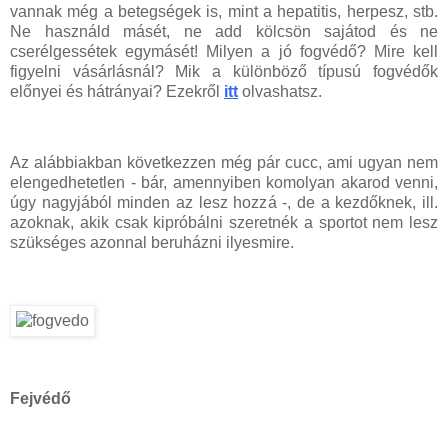
vannak még a betegségek is, mint a hepatitis, herpesz, stb.
Ne használd másét, ne add kölcsön sajátod és ne
cserélgessétek egymásét! Milyen a jó fogvédő? Mire kell
figyelni vásárlásnál? Mik a különböző típusú fogvédők
előnyei és hátrányai? Ezekről
itt
olvashatsz.
Az alábbiakban következzen még pár cucc, ami ugyan nem
elengedhetetlen - bár, amennyiben komolyan akarod venni,
úgy nagyjából minden az lesz hozzá -, de a kezdőknek, ill.
azoknak, akik csak kipróbálni szeretnék a sportot nem lesz
szükséges azonnal beruházni ilyesmire.
Fejvédő