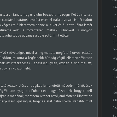
Te
lassan tanult meg újra ülni, beszélni, mozogni. Két év intenzív
HK
 csodával határos javulást értek el nála orvosai - ismét tudott
 véget ért. A hit tartotta benne a lelket és állította lábra ismét
Le
felülemelkedni a történteken, melyek Eubank-et is nagyon
He
olt soha többé ugyanaz a bokszoló, mint előtte.
Bu
Str
ívó szövetséget, mivel a ring melletti megfelelő orvosi ellátás
Le
húzódott, mikorra a legfelsőbb bíróság végül elismerte Watson
bak az intézkedések - egészségügyiek, oxigén a ring mellett,
on ügynek köszönhető.
Ma
Eu
Bjj
alálkoztak először tragikus kimenetelű második mérkőzésük
ég Watson nyugtatta Eubank-et, magyarázva neki, hogy el kell
Id
jtania magának, mert nem ő tehet arról, ami történt. Hihetetlen
A 
zhely-szerű igazság is, hogy az élet néha sokkal vadabb, mint
A s
Ba