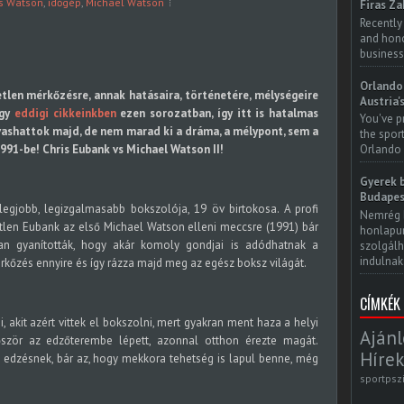
s Watson
,
időgép
,
Michael Watson
Firas Za
Recently
and honor
business
Orlando 
tlen mérkőzésre, annak hatásaira, történetére, mélységeire
Austria'
ogy
eddigi cikkeinkben
ezen sorozatban, így itt is hatalmas
You've p
lvashattok majd, de nem marad ki a dráma, a mélypont, sem a
the spor
991-be! Chris Eubank vs Michael Watson II!
Orlando 
Gyerek b
Budapes
legjobb, legizgalmasabb bokszolója, 19 öv birtokosa. A profi
Nemrég 
tlen Eubank az első Michael Watson elleni meccsre (1991) bár
honlapun
kan gyanították, hogy akár komoly gondjai is adódhatnak a
szolgálh
indulnak.
rkőzés ennyire és így rázza majd meg az egész boksz világát.
CÍMKÉK
, akit azért vittek el bokszolni, mert gyakran ment haza a helyi
Ajánl
lőször az edzőterembe lépett, azonnal otthon érezte magát.
Hírek
az edzésnek, bár az, hogy mekkora tehetség is lapul benne, még
sportpsz