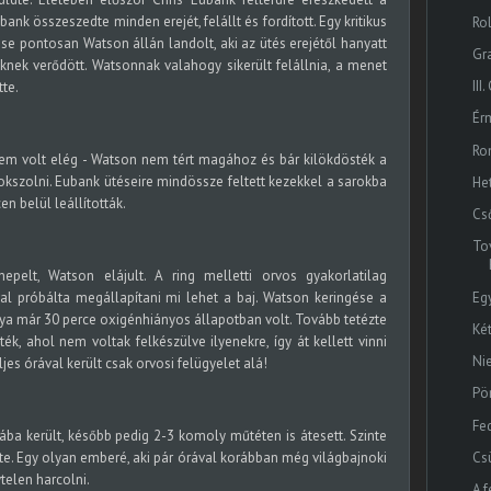
ank összeszedte minden erejét, felállt és fordított. Egy kritikus
Ro
se pontosan Watson állán landolt, aki az ütés erejétől hanyatt
Gr
leknek verődött. Watsonnak valahogy sikerült felállnia, a menet
II
te.
Ér
Ro
m volt elég - Watson nem tért magához és bár kilökdösték a
okszolni. Eubank ütéseire mindössze feltett kezekkel a sarokba
He
n belül leállították.
Cső
To
lt, Watson elájult. A ring melletti orvos gyakorlatilag
Eg
al próbálta megállapítani mi lehet a baj. Watson keringése a
gya már 30 perce oxigénhiányos állapotban volt. Tovább tetézte
Ké
ék, ahol nem voltak felkészülve ilyenekre, így át kellett vinni
Ni
es órával került csak orvosi felügyelet alá!
Pö
Fe
ába került, később pedig 2-3 komoly műtéten is átesett. Szinte
Cs
te. Egy olyan emberé, aki pár órával korábban még világbajnoki
telen harcolni.
A f