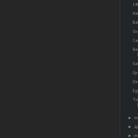
14
Hat
Ba
On
Car
Be
Sa
Új
De
Eg
Ti
m
►
áp
►
m
►