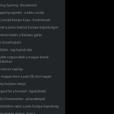
lling Sparring - Beszámoló
appling egyedül - a bábu csodái
I. Csomád Kempo Kupa - Eredmények
mek a junior birkózó Európa-bajnokságon
mboló kiütés a Bellator gálán
ti összefoglaló
látás - egy bajnok útja
vább szaporodtak a magyar érmek
Bakuban
y harcos naplója
t magyar érem a judo EB első napján
eky Holzken interjú
rgesd fel a formád! - Ugrálókötél
dor Emelianenko - pillanatképek
ütörtökön rajtol a judo Európa-bajnokság
elszerelés alapjai - boksz