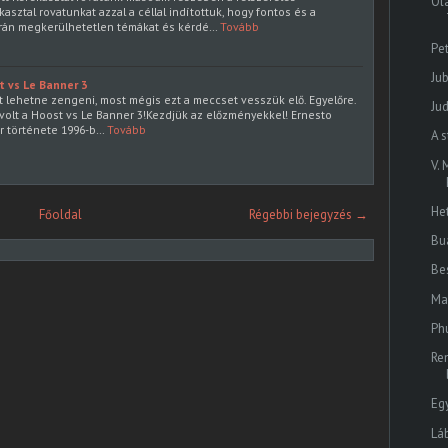
Ol
asztal rovatunkat azzal a céllal indítottuk, hogy fontos és a
án megkerülhetetlen témákat és kérdé…
Tovább
Pet
Ju
 vs Le Banner 3
at lehetne zengeni, most mégis ezt a meccset vesszük elő. Egyelőre.
Ju
z volt a Hoost vs Le Banner 3!Kezdjük az előzményekkel! Ernesto
r története 1996-b…
Tovább
A 
V.
He
Főoldal
Régebbi bejegyzés →
Bu
Be
Ma
Ph
Re
Eg
Lá