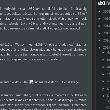
ARCHÍ
komolyabban csak 1989-ben kapták fel a fejüket rá, bár addig
2026
►
leget bokszolt össze. És hogy melyik meccs volt ez a '89-es?
és hatalmas ütő, Nigel Benn ellen vívott. Watsonnak nem sok
2019
►
lmas teljesítményt nyújtva, rendkívül intelligens boksszal neki
2018
►
sőbb Eubank-nek csak 9 menet alatt: TKO győzelmet aratott!
2017
►
2016
►
A mérkőzésen Watson még inkább felnőve a feladathoz hatalmas
2015
▼
többsége és a boksz akkori világának hangadó szaktekintélyei
d
►
 azonban többségi pontozással közfelháborodásra mégis
s volt, hogy mindenki visszavágót követelt.
n
►
o
►
s
►
a
►
gncenter" width="504"]
A visszavágó
jú
►
szerű volt Angliában, mint a foci - a mérkőzést 22000 néző
jú
▼
ós közvetítéseknek köszönhetően pedig a visszavágó 17 millió
Te
kőzés az elsőhöz igen hasonlóan zajlott - Watson 11 meneten
Vi
üldte. Életében először Chris Eubank féltérdre ereszkedett a