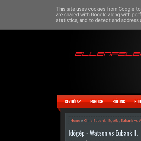
This site uses cookies from Google to 
are shared with Google along with per
statistics, and to detect and address 
KEZDŐLAP
ENGLISH
RÓLUNK
POD
Home
»
Chris Eubank
,
Egyéb
,
Eubank vs 
Időgép - Watson vs Eubank II.