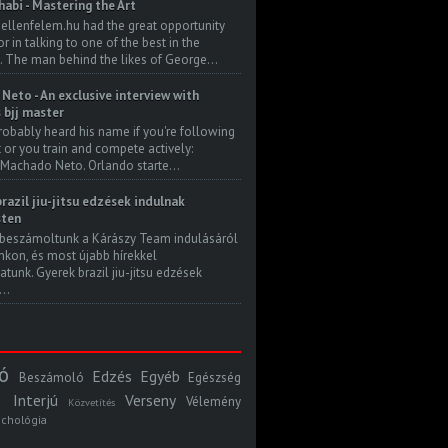
habi - Mastering the Art
 ellenfelem.hu had the great opportunity
 in talking to one of the best in the
. The man behind the likes of George...
Neto - An exclusive interview with
s bjj master
robably heard his name if you're following
t or you train and compete actively:
Machado Neto. Orlando starte...
razil jiu-jitsu edzések indulnak
ten
beszámoltunk a Kárászy Team indulásáról
kon, és most újabb hírekkel
atunk. Gyerek brazil jiu-jitsu edzések
..
ó
Edzés
Egyéb
Beszámoló
Egészség
Interjú
Verseny
Vélemény
Közvetítés
ichológia