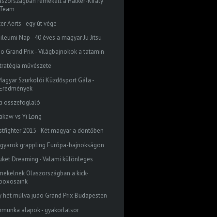
aszországban remekelt a Halker-Király
Team
er Aerts - egy út vége
bileumi Nap - 40 éves a magyar Ju Jitsu
do Grand Prix - Világbajnokok a tatamin
stratégia művészete
 Magyar Szurkolói Küzdősport Gála -
Eredmények
ti összefoglaló
akaw vs Yi Long
stfighter 2015 - Két magyar a döntőben
gyarok grappling Európa-bajnokságon
uket Dreaming - Valami különleges
mekelnek Olaszországban a kick-
boxosaink
y hét múlva judo Grand Prix Budapesten
bmunka alapok - gyakorlatsor