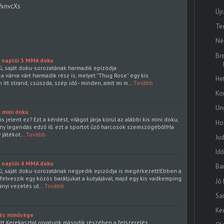
VxnvcXs
Újr
Te
Né
Br
a naplói 3 MMA doku
, saját doku-sorozatának harmadik epizódja
 várva várt harmadik rész is, melyet "Thug Rose" egy kis
He
 itt strand, csúszda, szép idő - minden, amit mi m…
Tovább
Ko
Un
x mini doku
s jelent ez? Ezt a kérdést, világot járja körül az alábbi kis mini doku,
Ho
ny legendás edző ill. ezt a sportot űző harcosok szemszögéből!Ha
y játékot…
Tovább
Ju
Id
a naplói 4 MMA doku
Ba
, saját doku-sorozatának negyedik epizódja is megérkezett!Ebben a
felveszik egy közös barátjukat a kutyájával, majd egy kis vadkemping
Jó
ányi vezetés ut…
Tovább
Sa
Ke
lés minősége
t Kerekasztal rovatunk második részében a felszerelés