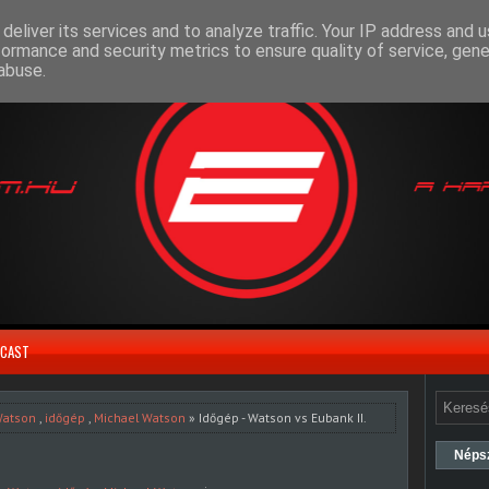
deliver its services and to analyze traffic. Your IP address and 
formance and security metrics to ensure quality of service, gen
abuse.
CAST
Watson
,
időgép
,
Michael Watson
» Időgép - Watson vs Eubank II.
Néps