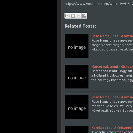
https://www.youtube.com/watch?v=GSiI
Related Posts:
Rose Namajunas - A rózs
Rose Namajunas nagyszerű
megérkezett!Megérkezett a
kikapcsolódással kezd. Van
Harcosnak lenni - Kickbo
Harcosnak lenni. Hogy mit i
a holland kickbox és néhá
focizol vagy kosarazol, eg
Rose Namajunas - A rózs
Rose Namajunas nagyszerű
részben Rose és Pat Barry 
következik, röpke négy ór
Kerekasztal - A felszere
A közelmúltban megkezdet