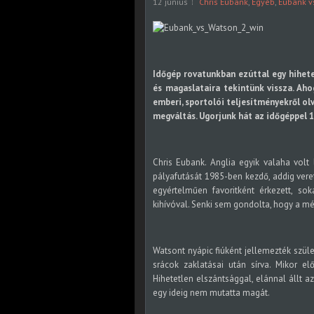
12 június
Chris Eubank
,
Egyéb
,
Eubank v
Időgép rovatunkban ezúttal egy hihete
és magaslataira tekintünk vissza. Ah
emberi, sportolói teljesítményekről o
megváltás. Ugorjunk hát az időgéppel 1
Chris Eubank. Anglia egyik valaha volt 
pályafutását 1985-ben kezdő, addig vere
egyértelműen favoritként érkezett, so
kihívóval. Senki sem gondolta, hogy a mé
Watsont nyápic fiúként jellemezték szülei
srácok zaklatásai után sírva. Mikor e
Hihetetlen elszántsággal, elánnal állt 
egy ideig nem mutatta magát.