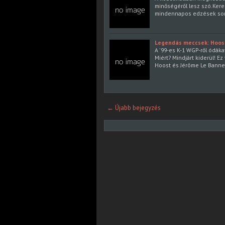
minőségéről lesz szó.Kerek
mindennapos edzések sor
Legendás meccsek: Hoost
A '99-es K-1 WGP-ről ódák
Miért? Mindjárt kiderül! E
Hoost és Jérôme Le Banne
← Újabb bejegyzés