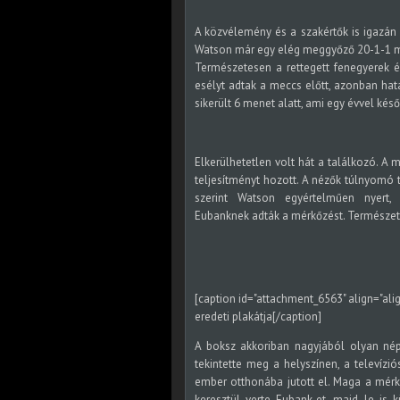
A közvélemény és a szakértők is igazán 
Watson már egy elég meggyőző 20-1-1 mér
Természetesen a rettegett fenegyerek 
esélyt adtak a meccs előtt, azonban hata
sikerült 6 menet alatt, ami egy évvel ké
Elkerülhetetlen volt hát a találkozó. 
teljesítményt hozott. A nézők túlnyomó 
szerint Watson egyértelműen nyert,
Eubanknek adták a mérkőzést. Természete
[caption id="attachment_6563" align="ali
eredeti plakátja[/caption]
A boksz akkoriban nagyjából olyan nép
tekintette meg a helyszínen, a televízi
ember otthonába jutott el. Maga a mér
keresztül verte Eubank-et, majd le is k