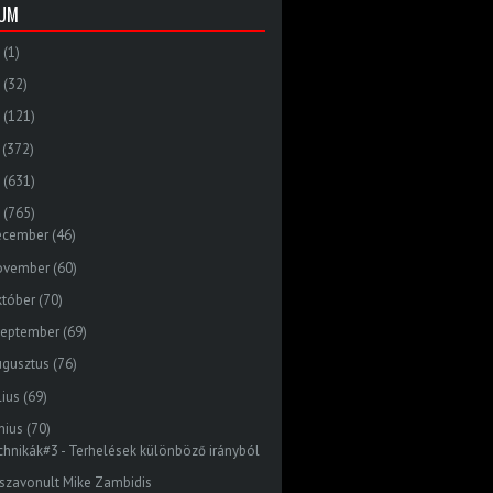
VUM
(1)
(32)
(121)
(372)
(631)
(765)
ecember
(46)
ovember
(60)
któber
(70)
zeptember
(69)
ugusztus
(76)
lius
(69)
nius
(70)
chnikák#3 - Terhelések különböző irányból
sszavonult Mike Zambidis