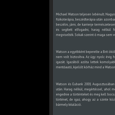
Michael Watson teljesen lebénult. Nagyon 
fizikoterápia, beszédterápia után azonban
beszélni, járni, de karrierje természetesen
és segített elfogadni, harag nélkül 
megviselték. Sokak szerint ő maga sem v
Watson a egyébként beperelte a Brit ökölv
nem volt biztosítva. Az ügy nyolc évig 
igazát. Igazából azóta lettek komolyab
mentőautó, kijelölt kórház mind a Wats
Watson és Eubank 2001 Augusztusában t
után. Harag nélkül, megértéssel, ahol m
engednie a történteket és meg kell bocsá
történet, de igaz, ahogy az a szinte kö
bármely kitaláció.