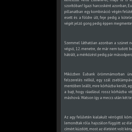
szorítóban! Igazi harcosként azonban, Eub
pillanatban egy kombináció végén felüté
esett és a földre ült, feje pedig a köte
végét jelző gong pedig éppen megmentet
Szemmel láthatóan azonban a szünet ne
végső, 12. menetre, de már nem tudott b
hátrált, a mérkőzést pedig pár másodperce
Miközben Eubank örömmámorban ünnepe
felszerelés nélkül, egy szál zseblámpáv
mentőben leállt, mire kórházba került, a
a bajt, hogy ráadásul rossz kórházba vitt
máshová. Watson így a meccs után két telj
Az agy felületén kialakult vérrögtől kóm
lemondtak róla. hajszálon függött az éle
címért küzdött, most az életéért volt kény