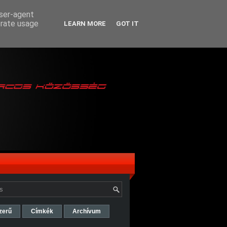
user-agent
erate usage
LEARN MORE
GOT IT
zerű
Címkék
Archívum