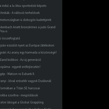
a indul a Ju Jitsu sportedzői képzés
chnikák - A változó terhelések
metországban is dobogón kadettjeink
eitenbach Anett bronzérmes a judo Grand
Prix-n
ti összefoglaló
rpási ezüstöt nyert az Európai Játékokon
gvári: Az arany egy harmada a közönségé!
lland kickbox - Az új generáció
dopárna - egyedi erőfejlesztés!
őgép - Watson vs Eubank II.
ranyi - Jóval erősebb vagyok Dudásnál
 formában a Titán SE harcosai
rokba szorítva - megoldások
celre látogat a Global Grappling