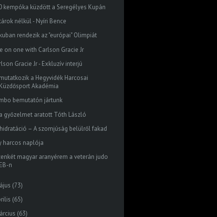
0 kempóka küzdött a Seregélyes Kupán
árok nélkül - Nyíri Bence
kuban rendezik az "európai" Olimpiát
e on one with Carlson Gracie Jr
lson Gracie Jr - Exkluzív interjú
mutatkozik a Hegyvidék Harcosai
Küzdősport Akadémia
mbo bemutatón jártunk
ra győzelmet aratott Tóth László
hidratáció – A szomjúság belülről fakad
y harcos naplója
zenkét magyar aranyérem a veterán judo
EB-n
ájus
(73)
rilis
(65)
árcius
(63)