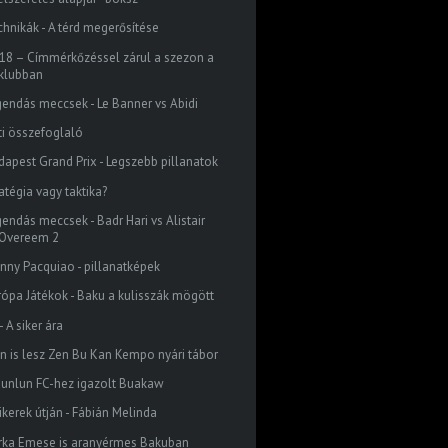
chnikák - A térd megerősítése
18 – Címmérkőzéssel zárul a szezon a
klubban
gendás meccsek - Le Banner vs Abidi
ti összefoglaló
dapest Grand Prix - Legszebb pillanatok
atégia vagy taktika?
gendás meccsek - Badr Hari vs Alistair
Overeem 2
nny Pacquiao - pillanatképek
rópa Játékok - Baku a kulisszák mögött
 - A siker ára
én is lesz Zen Bu Kan Kempo nyári tábor
Kunlun FC-hez igazolt Buakaw
ikerek útján - Fábián Melinda
rka Emese is aranyérmes Bakuban