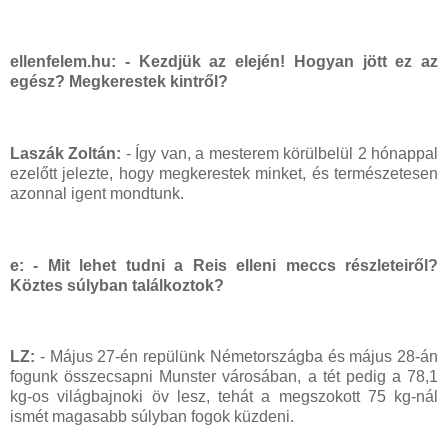
ellenfelem.hu: - Kezdjük az elején! Hogyan jött ez az
egész? Megkerestek kintről?
Laszák Zoltán:
- Így van, a mesterem körülbelül 2 hónappal
ezelőtt jelezte, hogy megkerestek minket, és természetesen
azonnal igent mondtunk.
e:
- Mit lehet tudni a Reis elleni meccs részleteiről?
Köztes súlyban találkoztok?
LZ:
- Május 27-én repülünk Németországba és május 28-án
fogunk összecsapni Munster városában, a tét pedig a 78,1
kg-os világbajnoki öv lesz, tehát a megszokott 75 kg-nál
ismét magasabb súlyban fogok küzdeni.