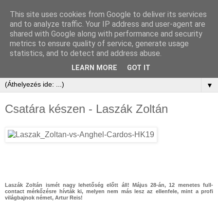
This site uses cookies from Google to deliver its services
and to analyze traffic. Your IP address and user-agent are
shared with Google along with performance and security
metrics to ensure quality of service, generate usage
statistics, and to detect and address abuse.
LEARN MORE
GOT IT
▼
Csatára készen - Laszák Zoltán
Laszák Zoltán ismét nagy lehetőség előtt áll! Május 28-án, 12 menetes full-
contact mérkőzésre hívták ki, melyen nem más lesz az ellenfele, mint a profi
világbajnok német, Artur Reis!