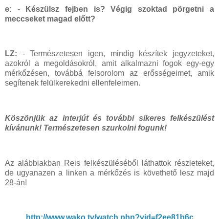
e: - Készülsz fejben is? Végig szoktad pörgetni a
meccseket magad előtt?
LZ:
- Természetesen igen, mindig készítek jegyzeteket,
azokról a megoldásokról, amit alkalmazni fogok egy-egy
mérkőzésen, továbbá felsorolom az erősségeimet, amik
segítenek felülkerekedni ellenfeleimen.
Köszönjük az interjút és további sikeres felkészülést
kívánunk! Természetesen szurkolni fogunk!
Az alábbiakban Reis felkészüléséből láthattok részleteket,
de ugyanazen a linken a mérkőzés is követhető lesz majd
28-án!
http://www.wako.tv/watch.php?vid=f2ee81b6c