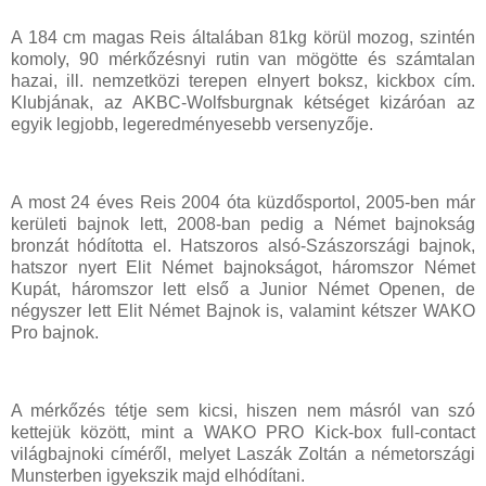
A 184 cm magas Reis általában 81kg körül mozog, szintén
komoly, 90 mérkőzésnyi rutin van mögötte és számtalan
hazai, ill. nemzetközi terepen elnyert boksz, kickbox cím.
Klubjának, az AKBC-Wolfsburgnak kétséget kizáróan az
egyik legjobb, legeredményesebb versenyzője.
A most 24 éves Reis 2004 óta küzdősportol, 2005-ben már
kerületi bajnok lett, 2008-ban pedig a Német bajnokság
bronzát hódította el. Hatszoros alsó-Szászországi bajnok,
hatszor nyert Elit Német bajnokságot, háromszor Német
Kupát, háromszor lett első a Junior Német Openen, de
négyszer lett Elit Német Bajnok is, valamint kétszer WAKO
Pro bajnok.
A mérkőzés tétje sem kicsi, hiszen nem másról van szó
kettejük között, mint a WAKO PRO Kick-box full-contact
világbajnoki címéről, melyet Laszák Zoltán a németországi
Munsterben igyekszik majd elhódítani.