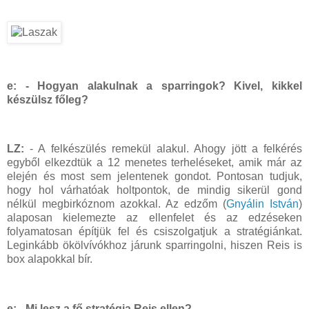
e: - Hogyan alakulnak a sparringok? Kivel, kikkel
készülsz főleg?
LZ:
- A felkészülés remekül alakul. Ahogy jött a felkérés
egyből elkezdtük a 12 menetes terheléseket, amik már az
elején és most sem jelentenek gondot. Pontosan tudjuk,
hogy hol várhatóak holtpontok, de mindig sikerül gond
nélkül megbirkóznom azokkal. Az edzőm (
Gnyálin István
)
alaposan kielemezte az ellenfelet és az edzéseken
folyamatosan építjük fel és csiszolgatjuk a stratégiánkat.
Leginkább ökölvívókhoz járunk sparringolni, hiszen Reis is
box alapokkal bír.
e:
- Mi lesz a fő stratégia Reis ellen?