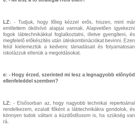
LZ:
- Tudjuk, hogy főleg kézzel erős, hiszen, mint már
említettem ökölvívó alapjai vannak. Alapvetően igyekezni
fogok lábtechnikákkal foglalkoztatni, illetve gyengíteni, és
megfelelő előkészítés után ütéskombinációkat bevinni. Ezen
felül kielemeztük a kedvenc támadásait és folyamatosan
iskolázzuk ellenük a megoldásokat.
e:
- Hogy érzed, szerinted mi lesz a legnagyobb előnyöd
ellenfeleddel szemben?
LZ:
- Elsősorban az, hogy nagyobb technikai repertoárral
rendelkezem, ezalatt főként a lábtechnikákra gondolok, és
könnyen tudok váltani a küzdőstílusom is, ha szükség van
rá.