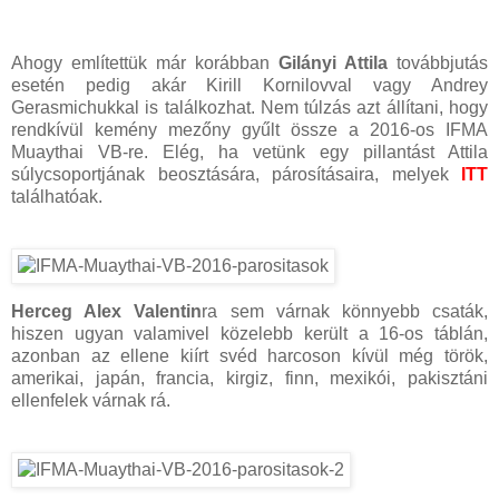
Ahogy említettük már korábban
Gilányi Attila
továbbjutás
esetén pedig akár Kirill Kornilovval vagy Andrey
Gerasmichukkal is találkozhat. Nem túlzás azt állítani, hogy
rendkívül kemény mezőny gyűlt össze a 2016-os IFMA
Muaythai VB-re. Elég, ha vetünk egy pillantást Attila
súlycsoportjának beosztására, párosításaira, melyek
ITT
találhatóak.
Herceg Alex Valentin
ra sem várnak könnyebb csaták,
hiszen ugyan valamivel közelebb került a 16-os táblán,
azonban az ellene kiírt svéd harcoson kívül még török,
amerikai, japán, francia, kirgiz, finn, mexikói, pakisztáni
ellenfelek várnak rá.