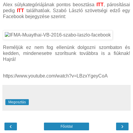
Alex súlykategóriájának pontos beosztása
ITT
, párosításai
pedig
ITT
találhatóak. Szabó László szövetségi edző egy
Facebook bejegyzése szerint:
Reméljük ez nem fog ellenünk dolgozni szombaton és
kedden, mindenesetre szorítsunk továbbra is a fiúknak!
Hajrá!
https://www.youtube.com/watch?v=LBzxYgeyCoA
Megosztás
‹
›
Főoldal