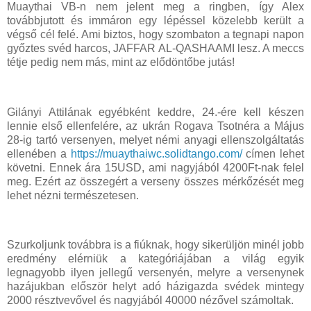
Muaythai VB-n nem jelent meg a ringben, így Alex
továbbjutott és immáron egy lépéssel közelebb került a
végső cél felé. Ami biztos, hogy szombaton a tegnapi napon
győztes svéd harcos, JAFFAR AL-QASHAAMI lesz. A meccs
tétje pedig nem más, mint az elődöntőbe jutás!
Gilányi Attilának egyébként keddre, 24.-ére kell készen
lennie első ellenfelére, az ukrán Rogava Tsotnéra a Május
28-ig tartó versenyen, melyet némi anyagi ellenszolgáltatás
ellenében a
https://muaythaiwc.solidtango.com/
címen lehet
követni. Ennek ára 15USD, ami nagyjából 4200Ft-nak felel
meg. Ezért az összegért a verseny összes mérkőzését meg
lehet nézni természetesen.
Szurkoljunk továbbra is a fiúknak, hogy sikerüljön minél jobb
eredmény elérniük a kategóriájában a világ egyik
legnagyobb ilyen jellegű versenyén, melyre a versenynek
hazájukban először helyt adó házigazda svédek mintegy
2000 résztvevővel és nagyjából 40000 nézővel számoltak.