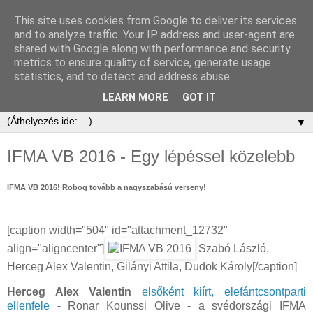
This site uses cookies from Google to deliver its services
and to analyze traffic. Your IP address and user-agent are
shared with Google along with performance and security
metrics to ensure quality of service, generate usage
statistics, and to detect and address abuse.
LEARN MORE
GOT IT
▼
IFMA VB 2016 - Egy lépéssel közelebb
IFMA VB 2016! Robog tovább a nagyszabású verseny!
[caption width="504" id="attachment_12732"
align="aligncenter"]
Szabó László,
Herceg Alex Valentin, Gilányi Attila, Dudok Károly[/caption]
Herceg Alex Valentin
elsőként kiírt, elefántcsontparti
ellenfele
- Ronar Kounssi Olive - a svédországi IFMA