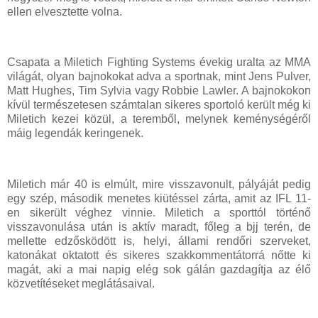
ellen elvesztette volna.
Csapata a Miletich Fighting Systems évekig uralta az MMA
világát, olyan bajnokokat adva a sportnak, mint Jens Pulver,
Matt Hughes, Tim Sylvia vagy Robbie Lawler. A bajnokokon
kívül természetesen számtalan sikeres sportoló került még ki
Miletich kezei közül, a teremből, melynek keménységéről
máig legendák keringenek.
Miletich már 40 is elmúlt, mire visszavonult, pályáját pedig
egy szép, második menetes kiütéssel zárta, amit az IFL 11-
en sikerült véghez vinnie. Miletich a sporttól történő
visszavonulása után is aktív maradt, főleg a bjj terén, de
mellette edzősködött is, helyi, állami rendőri szerveket,
katonákat oktatott és sikeres szakkommentátorrá nőtte ki
magát, aki a mai napig elég sok gálán gazdagítja az élő
közvetítéseket meglátásaival.