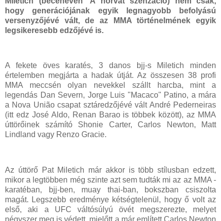
Miletich (becenevén 'A horvát szenzáció) nem csak,
hogy generációjának egyik legnagyobb befolyású
versenyzőjévé vált, de az MMA történelmének egyik
legsikeresebb edzőjévé is.
A fekete öves karatés, 3 danos bjj-s Miletich minden
értelemben megjárta a hadak útját. Az összesen 38 profi
MMA meccsén olyan nevekkel szállt harcba, mint a
legendás Dan Severn, Jorge Luis "Macaco" Patino, a mára
a Nova União csapat sztáredzőjévé vált André Pederneiras
(itt edz José Aldo, Renan Barao is többek között), az MMA
úttörőinek számító Shonie Carter, Carlos Newton, Matt
Lindland vagy Renzo Gracie.
Az úttörő Pat Miletich már akkor is több stílusban edzett,
mikor a legtöbben még szinte azt sem tudták mi az az MMA -
karatéban, bjj-ben, muay thai-ban, bokszban csiszolta
magát. Legszebb eredménye kétségtelenül, hogy ő volt az
első, aki a UFC váltósúlyú övét megszerezte, melyet
négyszer meg is védett, mielőtt a már említett Carlos Newton