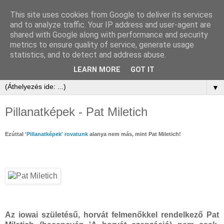
This site uses cookies from Google to deliver its services
and to analyze traffic. Your IP address and user-agent are
shared with Google along with performance and security
metrics to ensure quality of service, generate usage
statistics, and to detect and address abuse.
LEARN MORE
GOT IT
▼
Pillanatképek - Pat Miletich
Ezúttal
'Pillanatképek' rovatunk
alanya nem más, mint Pat Miletich!
Az iowai születésű, horvát felmenőkkel rendelkező Pat