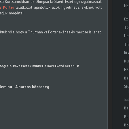
i Körcsarnokban az Olimpiai kvótáért. Estét egy izgalmasnak
Ne
s Porter
találkozót ajánlottuk azok figyelmébe, akiknek volt
atjuk, megérte!
Ez
Tó
írtuk róla, hogy a Thurman vs Porter akár az év meccse is lehet.
He
Th
Itt
Kis
foglaló, kövessetek minket a következő héten is!
HK
Ba
St
lem.hu - A harcos közösség
Ju
Ba
Be
Bo