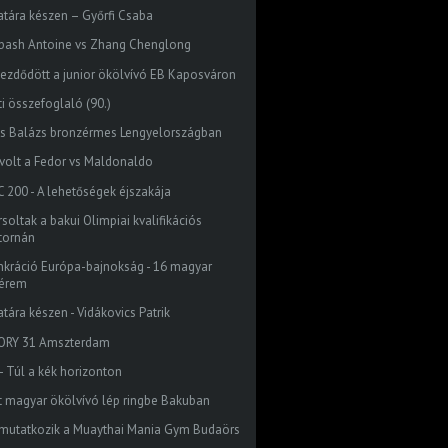
atára készen – Győrfi Csaba
bash Antoine vs Zhang Chenglong
kezdődött a junior ökölvívó EB Kaposváron
ti összefoglaló (90.)
ss Balázs bronzérmes Lengyelországban
 volt a Fedor vs Maldonaldo
C 200 - A lehetőségek éjszakája
soltak a bakui Olimpiai kvalifikációs
tornán
nkráció Európa-bajnokság - 16 magyar
érem
tára készen - Vidákovics Patrik
ORY 31 Amszterdam
 - Túl a kék horizonton
t magyar ökölvívó lép ringbe Bakuban
mutatkozik a Muaythai Mania Gym Budaörs