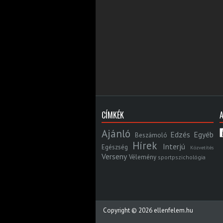
CÍMKÉK
Ajánló
Edzés
Egyéb
Beszámoló
Hírek
Interjú
Egészség
Közvetítés
Verseny
Vélemény
sportpszichológia
Copyright ©
2026
ellenfelem.hu