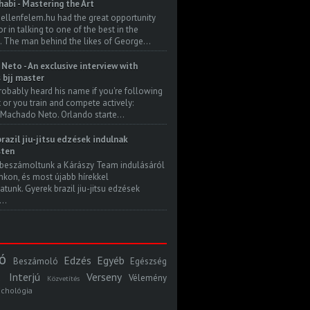
habi - Mastering the Art
 ellenfelem.hu had the great opportunity
 in talking to one of the best in the
. The man behind the likes of George...
Neto - An exclusive interview with
s bjj master
robably heard his name if you're following
t or you train and compete actively:
Machado Neto. Orlando starte...
razil jiu-jitsu edzések indulnak
ten
beszámoltunk a Kárászy Team indulásáról
kon, és most újabb hírekkel
atunk. Gyerek brazil jiu-jitsu edzések
..
ó
Edzés
Egyéb
Beszámoló
Egészség
Interjú
Verseny
Vélemény
Közvetítés
ichológia