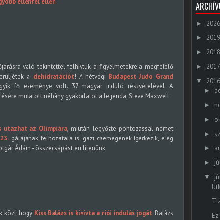
gyobb ellenfél ellen
.
ARCHÍ
2026
►
2019
►
2018
►
2017
járásra való tekintettel felhívtuk a figyelmetekre a megfelelő
►
erüljétek a
dehidratációt
! A hétvégi
Budapest Judo Grand
2016
▼
gyik fő eseménye volt. 37 magyar induló részvételével. A
d
►
lésére mutatott néhány gyakorlatot a legenda, Steve Maxwell.
n
►
o
►
s utazhat az Olimpiára
, miután legyőzte pontozással német
s
►
23.
gálájának felhozatala is igazi csemegének ígérkezik, elég
Polgár Ádám - összecsapást említenünk.
a
►
jú
►
jú
▼
Üt
Ti
ek közt, hogy
Kiss Balázs is kivívta a riói indulás jogát
. Balázs
Ez