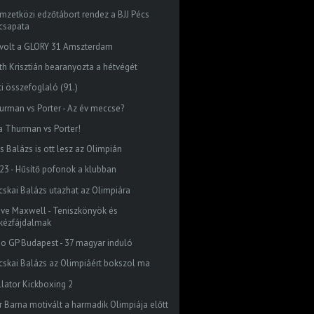
mzetközi edzőtábort rendez a BJJ Pécs
csapata
 volt a GLORY 31 Amszterdam
th Krisztián bearanyozta a hétvégét
ti összefoglaló (91.)
urman vs Porter - Az év meccse?
 a Thurman vs Porter!
s Balázs is ott lesz az Olimpián
23 - Hűsítő pofonok a klubban
cskai Balázs utazhat az Olimpiára
eve Maxwell - Teniszkönyök és
kézfájdalmak
do GP Budapest - 37 magyar induló
cskai Balázs az Olimpiáért bokszol ma
llator Kickboxing 2
r Barna motivált a harmadik Olimpiája előtt