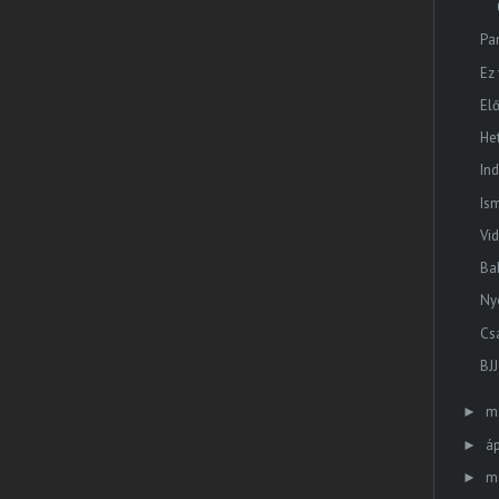
Pa
Ez 
El
He
In
Is
Vi
Ba
Ny
Cs
BJ
m
►
áp
►
m
►