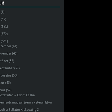
VUM
(1)
(32)
(121)
(372)
(631)
ecember
(41)
ovember
(45)
któber
(58)
zeptember
(57)
ugusztus
(50)
lius
(43)
nius
(57)
közet után – Győrfi Csaba
zennyolc magyar érem a veterán Eb-n
 volt a Bellator Kickboxing 2