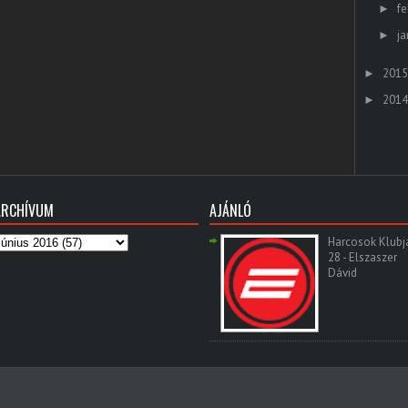
fe
►
ja
►
2015
►
2014
►
ARCHÍVUM
AJÁNLÓ
Harcosok Klubj
28 - Elszaszer
Dávid