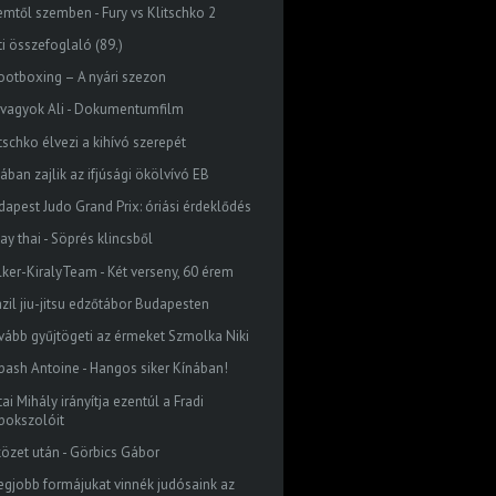
emtől szemben - Fury vs Klitschko 2
ti összefoglaló (89.)
ootboxing – A nyári szezon
 vagyok Ali - Dokumentumfilm
tschko élvezi a kihívó szerepét
ában zajlik az ifjúsági ökölvívó EB
dapest Judo Grand Prix: óriási érdeklődés
ay thai - Söprés klincsből
lker-KiralyTeam - Két verseny, 60 érem
azil jiu-jitsu edzőtábor Budapesten
vább gyűjtögeti az érmeket Szmolka Niki
bash Antoine - Hangos siker Kínában!
ai Mihály irányítja ezentúl a Fradi
bokszolóit
közet után - Görbics Gábor
legjobb formájukat vinnék judósaink az