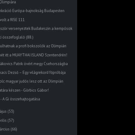
Olimpiára
nkráció Európa-bajnokság Budapesten
volt a RISE 111
őször versenyeztek Budakeszin a kempósok
ti összefoglaló (88.)
dulhatnak a profi bokszolók az Olimpián
mét itt a MUAYTHAI ISLAND Szentendrén!
dákovics Patrik övért megy Csehországba
kacs Dezső – Egy világrekord főpróbája
olc magyar judós lesz ott az Olimpián
atára készen - Görbics Gábor!
J - A Gi összehajtogatása
ájus
(53)
rilis
(57)
árcius
(66)