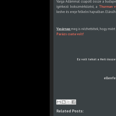
Varga Ádámmal csapott össze a budapest
ígérkező bokszmérkőzést, a
Thurman v
kedve és ereje felkelni hajnalban. Elárulh
Vasárnap
meg is nézhettétek, hogy miért 
Parázs csata volt!
Ez volt tehát a Heti össze
ellenfe
Related Posts: