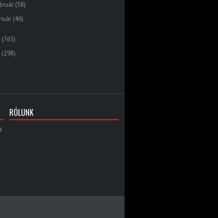
bruár
(58)
nuár
(46)
(765)
(298)
RÓLUNK
a