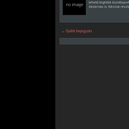
lehető legtöbb küzdősportág
ökölvívás is. Nézzük rész
← Újabb bejegyzés