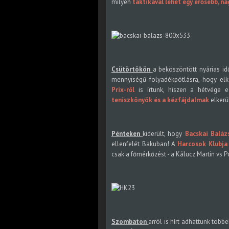
milyen
taktikával lehet egy erősebb, na
Csütörtökön
a beköszöntött nyárias idő
mennyiségű folyadékpótlásra, hogy elk
Prix-ről
is írtunk, hiszen a hétvége e
teniszkönyök és a kézfájdalmak
elkerü
Pénteken
kiderült, hogy
Bacskai Baláz
ellenfelét Bakuban! A
Harcosok Klubja 
csak a főmérkőzést - a Kálucz Martin vs 
Szombaton
arról is hírt adhattunk több