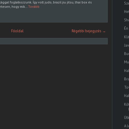
gal foglalkozzunk. Így volt judo, brazil jiu jitsu, thai box és
Sz
letesen, hogy mik…
Tovább
He
Sh
Én
Főoldal
Régebbi bejegyzés →
Kli
Jav
Bu
Mu
Ha
Br
To
Ha
Kót
Üt
A 