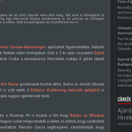
k
Firas Za
Recently
and honor
ra, de az élet nálunk nem állt meg. Sőt, erre a hétvégére is
business
még egy Harcosok Klubja rendezvény is, és persze az Olimpia!
n a héten. Heti összefoglaló az ellenfelem.hu-n!
Orlando 
Austria'
You've p
the spor
ölvívó Európa-bajnokságot
ajánlottuk figyelmetekbe. Habash
Orlando 
 Nektek videó formájában. Este a 3 év után visszatérő
Győrfi
tátok. Csaba a dunaújvárosi Nemzetek csatája II. gálán lépett
Gyerek b
Budapes
Nemrég 
honlapun
szolgálh
ő
Bor Barna
gondolatait hoztuk délre. Barna az elmúlt időszak
indulnak.
l is szót ejtett. A
Bellator Kickboxing második gálájáról
is
zatal nagyon ígéretesnek tűnik.
CÍMKÉK
Ajánl
ni a főszerep. Mi is hoztuk a hírt, hogy
Balázs az Olimpiai
Hírek
Nagyon sokat megosztották a cikket, és írtátok, hogy szurkoltok
sportpsz
ashattok. Marcelo Garcia segítségével szemléltettük, hogy