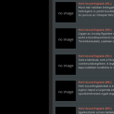
Heti összefoglaló (91.)
Most már valóban belegyalo
hétvégére is jutott küzdő
és persze az Olimpia! Né
Heti összefoglaló (90.)
Ugyan az ország figyelme 
azért a küzdősportokról s
Terembemutató, szakmai ci
Heti összefoglaló (92.)
Sem a kánikula, sem a fes
szerkesztőségében. A leg
kapcsolatban továbbra is 
Heti összefoglaló (88.)
Heti összefoglalónkat is 
egész napot a Legenda em
sporttörténelem egyik leg
Heti összefoglaló (89.)
Igyekeztünk színes tartalo