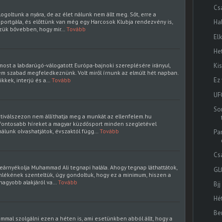
Cs
goltunk a nyára, de az élet nálunk nem állt meg. Sőt, erre a
sportgála, és előttünk van még egy Harcosok Klubja rendezvény is,
Ha
zzük bővebben, hogy mir…
Tovább
El
He
most a labdarúgó-válogatott Európa-bajnoki szereplésére irányul,
Ki
em szabad megfeledkeznünk. Volt miről írnunk az elmúlt hét napban.
Ez
kkek, interjú és a…
Tovább
UF
Sor
ztiválszezon nem állíthatja meg a munkát az ellenfelem.hu
fontosabb híreket a magyar küzdősport minden szegletével
nálunk olvashatjátok, évszaktól függ…
Tovább
Pa
Csa
beárnyékolja Muhammad Ali tegnapi halála. Ahogy tegnap láthattátok,
GL
lékének szenteltük, úgy gondoltuk, hogy ez a minimum, hiszen a
nagyobb alakjáról va…
Tovább
Bjj
Hé
Be
mmal szolgálni ezen a héten is, ami esetünkben abból állt, hogy a