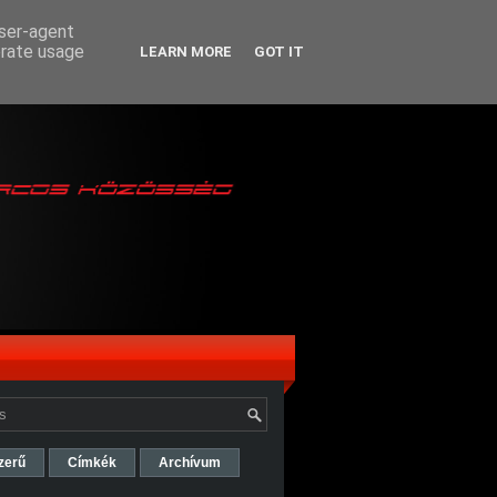
user-agent
erate usage
LEARN MORE
GOT IT
zerű
Címkék
Archívum