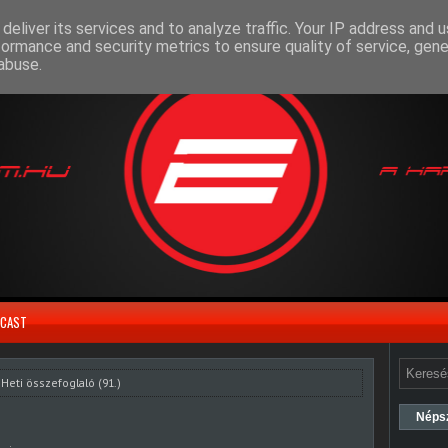
deliver its services and to analyze traffic. Your IP address and 
formance and security metrics to ensure quality of service, gen
abuse.
CAST
Heti összefoglaló (91.)
Néps