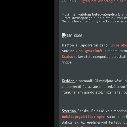
26 június
Egyéb
,
heti összefoglaló
,
Híre
Most már valóban belegyalogoltunk a nyá
jutott küzdősportgála, és előttünk van 
Nézzük bővebben, hogy miről volt szó eze
Hétfőn
a Kaposváron zajló
junior ök
Antoine
kínai győzelmét
is megmutattuk
Csabával
készített interjúnkat olvashat
ringbe.
Kedden
a harmadik Olimpiájára készül
versenyeiről és az ausztriai edzőtáborró
írtunk néhány gondolatot, hiszen a felho
Szerdán
Bacskai Balázsé volt mondhat
indulás jogáért lép ringbe
csütörtökön. 
Balázsnak. Az eredményről lentebb olv