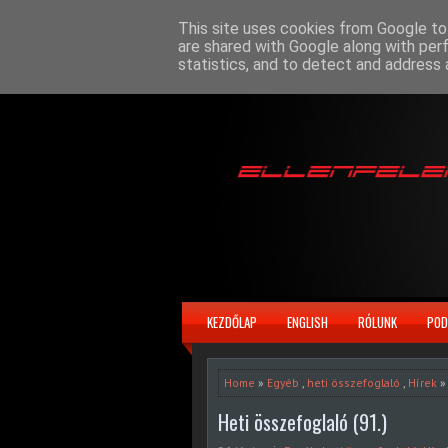
This site uses cookies from Google to 
are shared with Google along with per
statistics, and to detect and address 
KEZDŐLAP
ENGLISH
RÓLUNK
POD
Home
»
Egyéb
,
heti összefoglaló
,
Hírek
» 
Heti összefoglaló (91.)